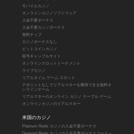
モバイルカジノ
オンラインカジノソフトウェア
入金不要ボーナス
入金不要カジノボーナス
無料チップ
カジノボーナスなし
ビットコインカジノ
暗号ギャンブルサイト
オンラインスロットトーナメント
ライブカジノ
リアルタイム ゲーム スロット
デポジットなしでリアルマネーを獲得できる無料オ
ンラインゲーム
リアルマネーのオンライン カジノ テーブル ゲーム
オンラインカジノのリアルマネー
米国のカジノ
Platinum Reels カジノの入金不要ボーナス
Diamond Reels カジノの入金不要ボーナスコード –