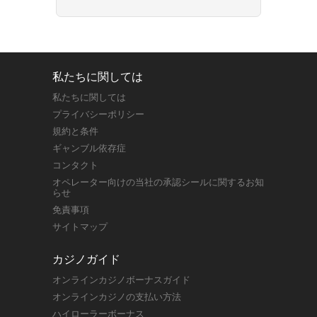
私たちに関しては
私たちに関しては
プライバシーポリシー
規約と条件
ギャンブル依存症
コンタクト
オペレーター向けの当社の承認シールに関するお知
らせ
免責事項
サイトマップ
カジノガイド
オンラインカジノボーナスガイド
オンラインカジノの支払い方法
ハイローラーボーナス