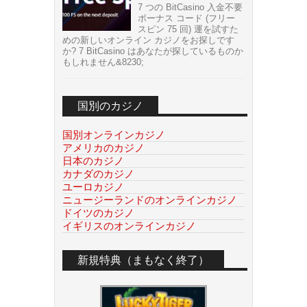
7 つの BitCasino 入金不要
ボーナス コード (フリー
スピン 75 回) 運を試すた
めの新しいオンライン カジノをお探しです
か? 7 BitCasino はあなたが探しているものか
もしれません&8230;
国別のカジノ
国別オンラインカジノ
アメリカのカジノ
日本のカジノ
カナダのカジノ
ユーロカジノ
ニュージーランドのオンラインカジノ
ドイツのカジノ
イギリスのオンラインカジノ
新規特典（まもなく終了）