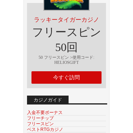
ラッキータイガーカジノ
フリースピン
50回
50 フリースピン >使用コード:
HELIOSGIFT
今すぐ訪問
カジノガイド
入金不要ボーナス
フリーチップ
フリースピン
ベストRTGカジノ