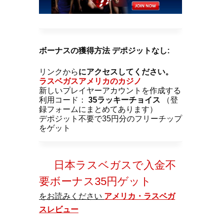
ボーナスの獲得方法 デポジットなし:
リンクから
にアクセスしてください。
ラスベガスアメリカのカジノ
新しいプレイヤーアカウントを作成する
利用コード：
35ラッキーチョイス
（登
録フォームにまとめてあります）
デポジット不要で35円分のフリーチップ
をゲット
日本ラスベガスで入金不
要ボーナス35円ゲット
をお読みください
アメリカ・ラスベガ
スレビュー