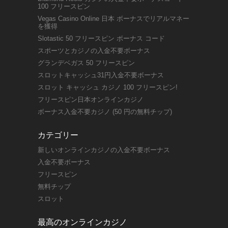
100 フリースピン
Vegas Casino Online 日本 ボーナスでリアルマネー
を獲得
Slotastic 50 フリースピン ボーナス コード
スポーツとカジノの入金不要ボーナス
グランデベガス 50 フリースピン
スロットキャッシュ31円入金不要ボーナス
スロット キャッシュ カジノ 100 フリースピン!
フリースピン日本オンラインカジノ
ボーナス入金不要カジノ (50 円の無料チップ)
カテゴリー
新しいオンラインカジノの入金不要ボーナス
入金不要ボーナス
フリースピン
無料チップ
スロット
最高のオンラインカジノ