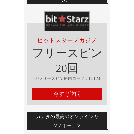
ビットスターズカジノ
フリースピン
20回
20フリースピン使用コード：BIT20
今すぐ訪問
カナダの最高のオンラインカ
ジノボーナス