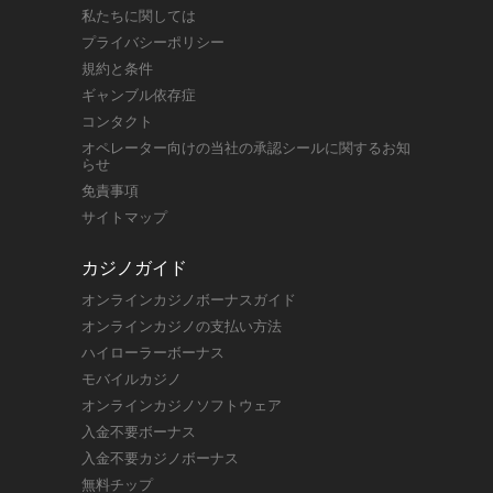
私たちに関しては
プライバシーポリシー
規約と条件
ギャンブル依存症
コンタクト
オペレーター向けの当社の承認シールに関するお知
らせ
免責事項
サイトマップ
カジノガイド
オンラインカジノボーナスガイド
オンラインカジノの支払い方法
ハイローラーボーナス
モバイルカジノ
オンラインカジノソフトウェア
入金不要ボーナス
入金不要カジノボーナス
無料チップ