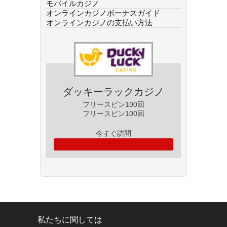
モバイルカジノ
オンラインカジノボーナスガイド
オンラインカジノの支払い方法
ダッキーラックカジノ
フリースピン100回
フリースピン100回
今すぐ訪問
私たちに関しては