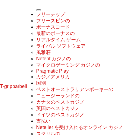
フリーチップ
フリースピンの
ボーナスコード
最新のボーナスの
リアルタイム ゲーム
ライバル ソフトウェア
風雅荘
Netent カジノの
マイクロゲーミング カジノの
Pragmatic Play
カジノアメリカ
国別
T-gripbarbell
ベストオーストラリアンポーキーの
ニュージーランドの
カナダのベストカジノ
英国のベストカジノ
ドイツのベストカジノ
支払い
Neteller を受け入れるオンライン カジノ
スクリルの