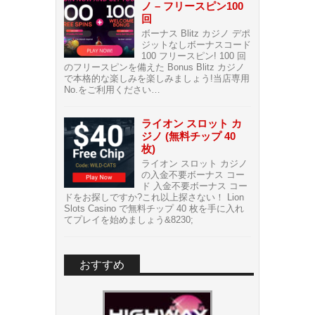
ノ – フリースピン100
回
ボーナス Blitz カジノ デポ
ジットなしボーナスコード
100 フリースピン! 100 回
のフリースピンを備えた Bonus Blitz カジノ
で本格的な楽しみを楽しみましょう!当店専用
No.をご利用ください…
ライオン スロット カ
ジノ (無料チップ 40
枚)
ライオン スロット カジノ
の入金不要ボーナス コー
ド 入金不要ボーナス コー
ドをお探しですか?これ以上探さない！ Lion
Slots Casino で無料チップ 40 枚を手に入れ
てプレイを始めましょう&8230;
おすすめ