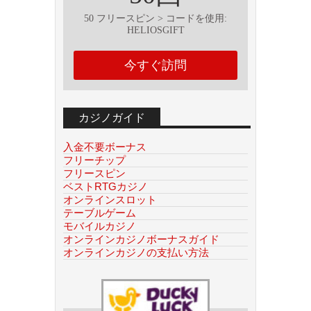
50 フリースピン > コードを使用:
HELIOSGIFT
今すぐ訪問
カジノガイド
入金不要ボーナス
フリーチップ
フリースピン
ベストRTGカジノ
オンラインスロット
テーブルゲーム
モバイルカジノ
オンラインカジノボーナスガイド
オンラインカジノの支払い方法