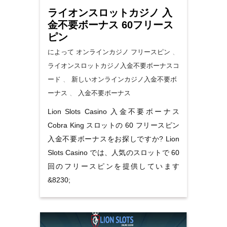
ライオンスロットカジノ 入
金不要ボーナス 60フリース
ピン
によって オンラインカジノ
フリースピン
、
ライオンスロットカジノ入金不要ボーナスコ
ード
、
新しいオンラインカジノ入金不要ボ
ーナス
、
入金不要ボーナス
Lion Slots Casino 入金不要ボーナス
Cobra King スロットの 60 フリースピン
入金不要ボーナスをお探しですか? Lion
Slots Casino では、人気のスロットで 60
回のフリースピンを提供しています
&8230;