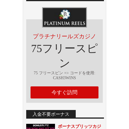
プラチナリールズカジノ
75フリースピ
ン
75 フリースピン => コー​​ドを使用:
CASH3WINS
今すぐ訪問
入金不要ボーナス
ボーナスブリッツカジ