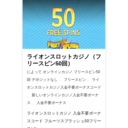
ライオンスロットカジノ（フ
リースピン50回）
によって オンラインカジノ
フリースピン50
回 デポジットなし
、
フリースピン
、
ライ
オンスロットカジノ入金不要ボーナスコード
、
新しいオンラインカジノ入金不要ボーナ
ス
、
入金不要ボーナス
ライオンスロットカジノ 入金不要ボーナ
スコード フルーツスプラッシュ50フリー