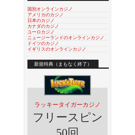
国別オンラインカジノ
アメリカのカジノ
日本のカジノ
カナダのカジノ
ユーロカジノ
ニュージーランドのオンラインカジノ
ドイツのカジノ
イギリスのオンラインカジノ
新規特典（まもなく終了）
ラッキータイガーカジノ
フリースピン
50回