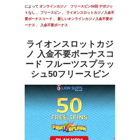
によって
オンラインカジノ
フリースピン50回 デポジッ
トなし
、
フリースピン
、
ライオンスロットカジノ入金不
要ボーナスコード
、
新しいオンラインカジノ入金不要ボ
ーナス
、
入金不要ボーナス
ライオンスロットカジ
ノ 入金不要ボーナスコ
ード フルーツスプラッ
シュ50フリースピン