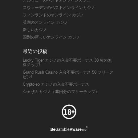
ノルウェーのベストオンラインカジノ
スウェーデンのベストオンラインカジノ
フィンランドのオンライン カジノ
英国のオンライン カジノ
新しいカジノ
国別の新しいオンライン カジノ
最近の投稿
Lucky Tiger カジノの入金不要ボーナス 30 枚の無
料チップ!
Grand Rush Casino 入金不要ボーナス 50 フリース
ピン!
Cryptoleo カジノの入金不要ボーナス
シャザムカジノ（30円分のフリーチップ）