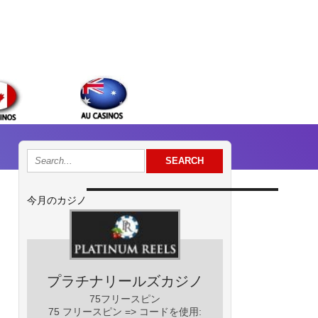
今月のカジノ
プラチナリールズカジノ
75フリースピン
75 フリースピン => コー​​ドを使用: