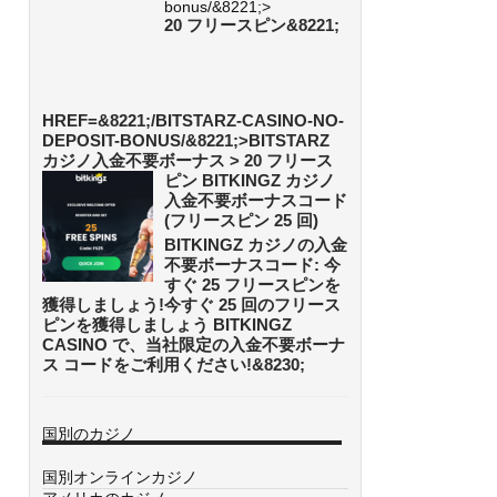
bonus/&8221;>
20 フリースピン&8221;
HREF=&8221;/BITSTARZ-CASINO-NO-
DEPOSIT-BONUS/&8221;>BITSTARZ
カジノ入金不要ボーナス > 20 フリース
ピン
BITKINGZ カジノ
入金不要ボーナスコード
(フリースピン 25 回)
BITKINGZ カジノの入金
不要ボーナスコード: 今
すぐ 25 フリースピンを
獲得しましょう!今すぐ 25 回のフリース
ピンを獲得しましょう BITKINGZ
CASINO で、当社限定の入金不要ボーナ
ス コードをご利用ください!&8230;
国別のカジノ
国別オンラインカジノ