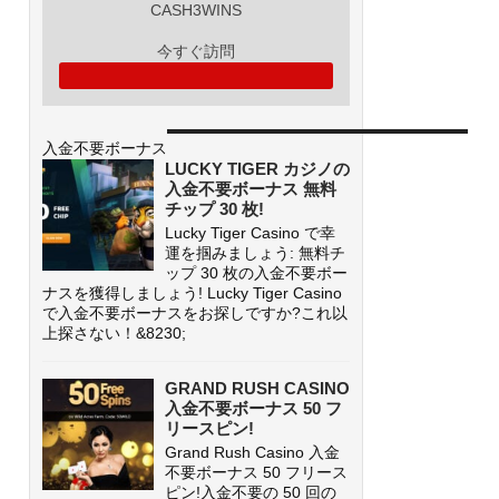
CASH3WINS
今すぐ訪問
入金不要ボーナス
LUCKY TIGER カジノの
入金不要ボーナス 無料
チップ 30 枚!
Lucky Tiger Casino で幸
運を掴みましょう: 無料チ
ップ 30 枚の入金不要ボー
ナスを獲得しましょう! Lucky Tiger Casino
で入金不要ボーナスをお探しですか?これ以
上探さない！&8230;
GRAND RUSH CASINO
入金不要ボーナス 50 フ
リースピン!
Grand Rush Casino 入金
不要ボーナス 50 フリース
ピン!入金不要の 50 回の