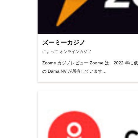
ズーミーカジノ
によって
オンラインカジノ
Zoome カジノレビュー Zoome は、2022 
の Dama NV が所有しています…