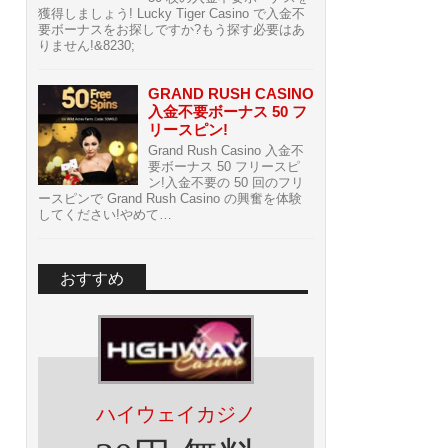
獲得しましょう! Lucky Tiger Casino で入金不
要ボーナスをお探しですか?もう探す必要はあ
りません!&8230;
GRAND RUSH CASINO
入金不要ボーナス 50 フ
リースピン!
Grand Rush Casino 入金不
要ボーナス 50 フリースピ
ン!入金不要の 50 回のフリ
ースピンで Grand Rush Casino の興奮を体験
してください!やめて…
おすすめ
ハイウェイカジノ