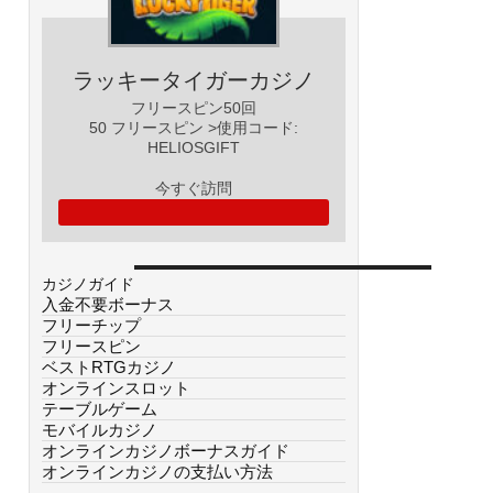
ラッキータイガーカジノ
フリースピン50回
50 フリースピン >使用コード:
HELIOSGIFT
今すぐ訪問
カジノガイド
入金不要ボーナス
フリーチップ
フリースピン
ベストRTGカジノ
オンラインスロット
テーブルゲーム
モバイルカジノ
オンラインカジノボーナスガイド
オンラインカジノの支払い方法