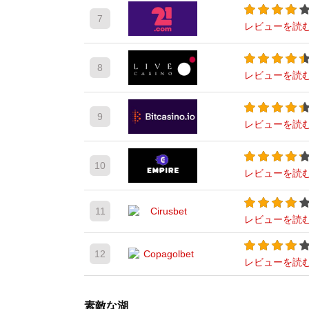
7
レビューを読
8
レビューを読
9
レビューを読
10
レビューを読
11
レビューを読
12
レビューを読
素敵な湖