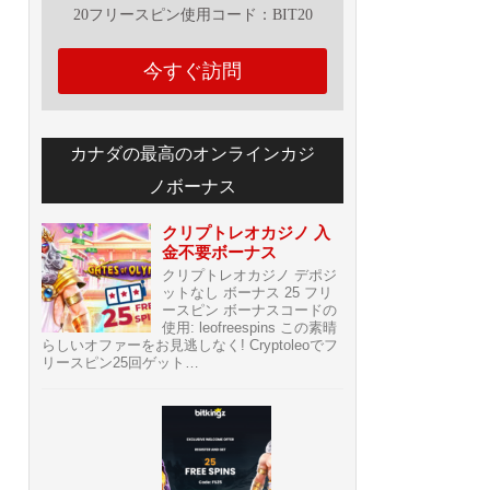
20フリースピン使用コード：BIT20
今すぐ訪問
カナダの最高のオンラインカジ
ノボーナス
クリプトレオカジノ 入
金不要ボーナス
クリプトレオカジノ デポジ
ットなし ボーナス 25 フリ
ースピン ボーナスコードの
使用: leofreespins この素晴
らしいオファーをお見逃しなく! Cryptoleoでフ
リースピン25回ゲット…