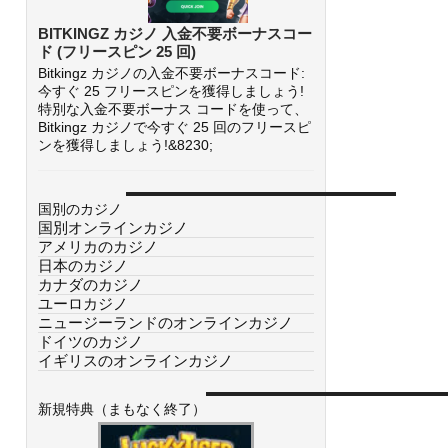
BITKINGZ カジノ 入金不要ボーナスコー
ド (フリースピン 25 回)
Bitkingz カジノの入金不要ボーナスコード:
今すぐ 25 フリースピンを獲得しましょう!
特別な入金不要ボーナス コードを使って、
Bitkingz カジノで今すぐ 25 回のフリースピ
ンを獲得しましょう!&8230;
国別のカジノ
国別オンラインカジノ
アメリカのカジノ
日本のカジノ
カナダのカジノ
ユーロカジノ
ニュージーランドのオンラインカジノ
ドイツのカジノ
イギリスのオンラインカジノ
新規特典（まもなく終了）