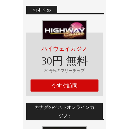
おすすめ
ハイウェイカジノ
30円 無料
30円分のフリーチップ
今すぐ訪問
カナダのベストオンラインカ
ジノ :