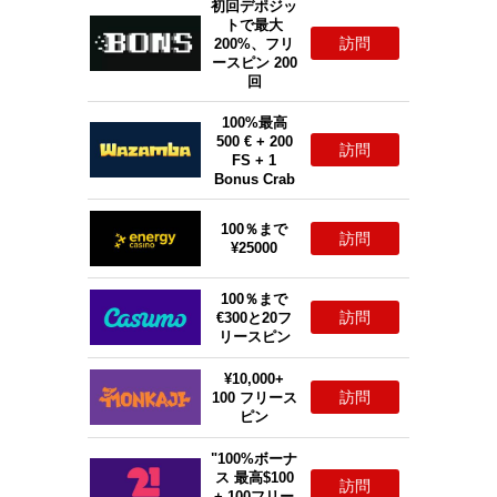
初回デポジッ
トで最大
訪問
200%、フリ
ースピン 200
回
100%最高
500 € + 200
訪問
FS + 1
Bonus Crab
100％まで
訪問
¥25000
100％まで
訪問
€300と20フ
リースピン
¥10,000+
訪問
100 フリース
ピン
"100%ボーナ
ス 最高$100
訪問
+ 100フリー