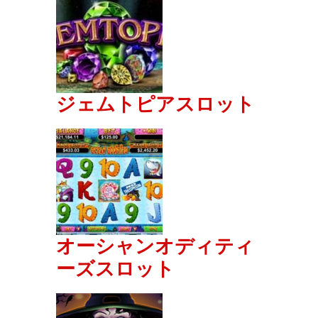
ジェムトピアスロット
オーシャンオディティ
ーズスロット