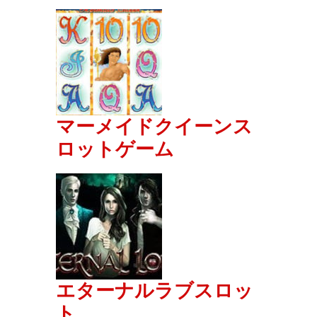
マーメイドクイーンス
ロットゲーム
エターナルラブスロッ
ト