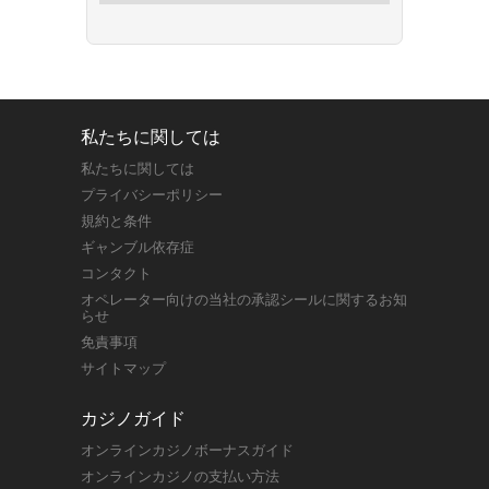
私たちに関しては
私たちに関しては
プライバシーポリシー
規約と条件
ギャンブル依存症
コンタクト
オペレーター向けの当社の承認シールに関するお知
らせ
免責事項
サイトマップ
カジノガイド
オンラインカジノボーナスガイド
オンラインカジノの支払い方法