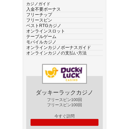
カジノガイド
入金不要ボーナス
フリーチップ
フリースピン
ベストRTGカジノ
オンラインスロット
テーブルゲーム
モバイルカジノ
オンラインカジノボーナスガイド
オンラインカジノの支払い方法
ダッキーラックカジノ
フリースピン100回
フリースピン100回
今すぐ訪問