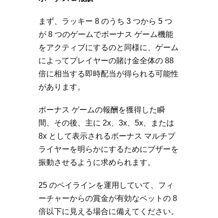
まず、ラッキー 8 のうち 3 つから 5 つ
が 8 つのゲームでボーナス ゲーム機能
をアクティブにするのと同様に、ゲーム
によってプレイヤーの賭け金全体の 88
倍に相当する即時配当が得られる可能性
があります。
ボーナス ゲームの報酬を獲得した瞬
間、その後、主に 2x、3x、5x、または
8x として表示されるボーナス マルチプ
ライヤーを明らかにするためにブザーを
振動させるように求められます。
25 のペイラインを運用していて、フィ
ーチャーからの賞金が有効なベットの 8
倍以下に見える場合に備えてください。