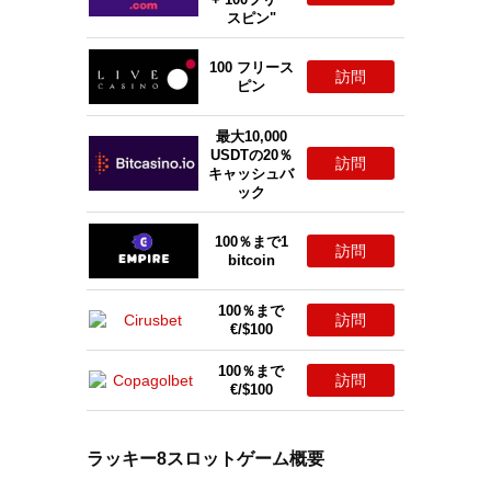
スピン"
100 フリース
訪問
ピン
最大10,000
USDTの20％
訪問
キャッシュバ
ック
100％まで1
訪問
bitcoin
100％まで
訪問
€/$100
100％まで
訪問
€/$100
ラッキー8スロットゲーム概要