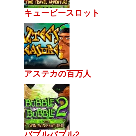
キュービースロット
アステカの百万人
バブルバブル2