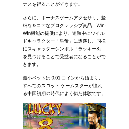
ナスを得ることができます。
さらに、ボーナスゲームアクセサリ、些
細な＆コアなプログレッシブ賞品、Win-
Win機能の提供により、追跡中にワイル
ドキャラクター「皇帝」に遭遇し、同様
にスキャッターシンボル「ラッキー8」
を見つけることで受益者になることがで
きます。
最小ベットは 0.01 コインから始まり、
すべてのスロット ゲームスターが憧れ
る中国初期の時代によく似た体験です。