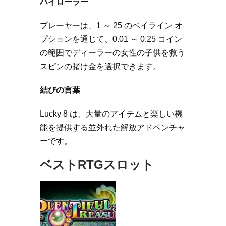
ハイローラー
プレーヤーは、1 ～ 25 のペイライン オ
プションを通じて、0.01 ～ 0.25 コイン
の範囲でディーラーの女性の子供を救う
スピンの賭け金を選択できます。
結びの言葉
Lucky 8 は、大量のアイテムと楽しい機
能を提供する並外れた解放アドベンチャ
ーです。
ベストRTGスロット