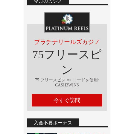
今月のカジノ
プラチナリールズカジノ
75フリースピ
ン
75 フリースピン => コー​​ドを使用:
CASH3WINS
今すぐ訪問
入金不要ボーナス