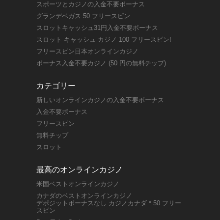
スポーツとカジノの入金不要ボーナス
グランデベガス 50 フリースピン
スロットキャッシュ31円入金不要ボーナス
スロット キャッシュ カジノ 100 フリースピン!
フリースピン日本オンラインカジノ
ボーナス入金不要カジノ (50 円の無料チップ)
カテゴリー
新しいオンラインカジノの入金不要ボーナス
入金不要ボーナス
フリースピン
無料チップ
スロット
最高のオンラインカジノ
米国ベストオンラインカジノ
カナダのベストオンラインカジノ
デポジットボーナスなし カジノカナダ * 50 フリー
スピン