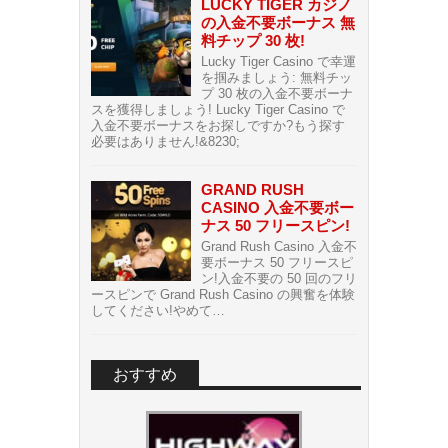
LUCKY TIGER カジノ
の入金不要ボーナス 無
料チップ 30 枚!
Lucky Tiger Casino で幸運
を掴みましょう: 無料チッ
プ 30 枚の入金不要ボーナ
スを獲得しましょう! Lucky Tiger Casino で
入金不要ボーナスをお探しですか?もう探す
必要はありません!&8230;
GRAND RUSH
CASINO 入金不要ボー
ナス 50 フリースピン!
Grand Rush Casino 入金不
要ボーナス 50 フリースピ
ン!入金不要の 50 回のフリ
ースピンで Grand Rush Casino の興奮を体験
してください!やめて…
おすすめ