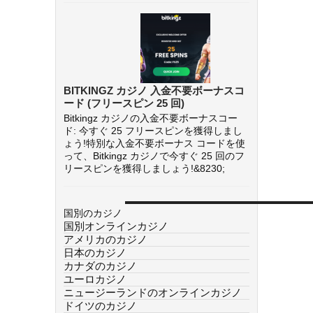
BITKINGZ カジノ 入金不要ボーナスコ
ード (フリースピン 25 回)
Bitkingz カジノの入金不要ボーナスコー
ド: 今すぐ 25 フリースピンを獲得しまし
ょう!特別な入金不要ボーナス コードを使
って、Bitkingz カジノで今すぐ 25 回のフ
リースピンを獲得しましょう!&8230;
国別のカジノ
国別オンラインカジノ
アメリカのカジノ
日本のカジノ
カナダのカジノ
ユーロカジノ
ニュージーランドのオンラインカジノ
ドイツのカジノ