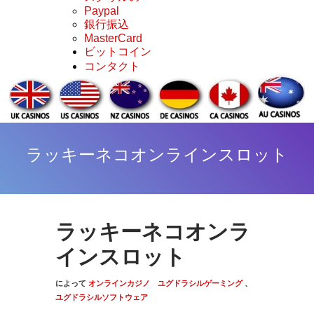
Paypal
銀行振込
MasterCard
ビットコイン
コンタクト
ラッキーネコオンラインスロット
ラッキーネコオンラ
インスロット
によって
オンラインカジノ
ユグドラシルゲーミング
、
ユグドラシルソフトウェア