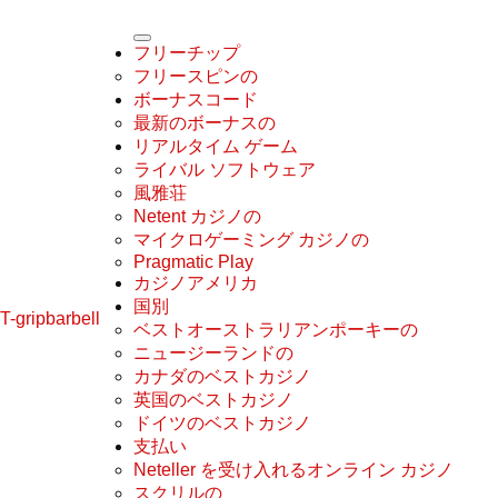
フリーチップ
フリースピンの
ボーナスコード
最新のボーナスの
リアルタイム ゲーム
ライバル ソフトウェア
風雅荘
Netent カジノの
マイクロゲーミング カジノの
Pragmatic Play
カジノアメリカ
国別
T-gripbarbell
ベストオーストラリアンポーキーの
ニュージーランドの
カナダのベストカジノ
英国のベストカジノ
ドイツのベストカジノ
支払い
Neteller を受け入れるオンライン カジノ
スクリルの