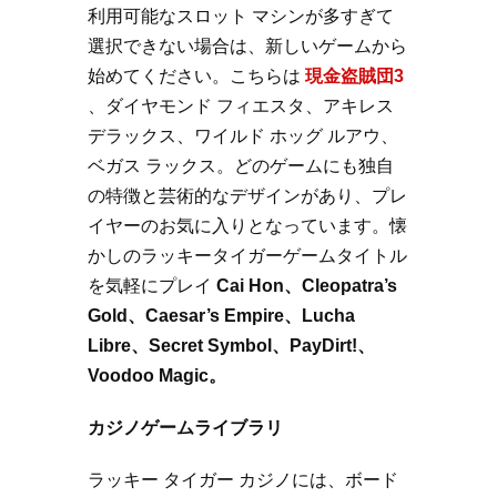
利用可能なスロット マシンが多すぎて
選択できない場合は、新しいゲームから
始めてください。こちらは
現金盗賊団3
、ダイヤモンド フィエスタ、アキレス
デラックス、ワイルド ホッグ ルアウ、
ベガス ラックス。どのゲームにも独自
の特徴と芸術的なデザインがあり、プレ
イヤーのお気に入りとなっています。懐
かしのラッキータイガーゲームタイトル
を気軽にプレイ
Cai Hon、Cleopatra’s
Gold、Caesar’s Empire、Lucha
Libre、Secret Symbol、PayDirt!、
Voodoo Magic。
カジノゲームライブラリ
ラッキー タイガー カジノには、ボード