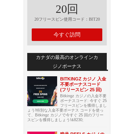
20回
20フリースピン使用コード：BIT20
今すぐ訪問
カナダの最高のオンラインカ
ジノボーナス
BITKINGZ カジノ 入金
不要ボーナスコード
(フリースピン 25 回)
Bitkingz カジノの入金不要
ボーナスコード: 今すぐ 25
フリースピンを獲得しまし
ょう!特別な入金不要ボーナス コードを使っ
て、Bitkingz カジノで今すぐ 25 回のフリー
スピンを獲得しましょう!&8230;