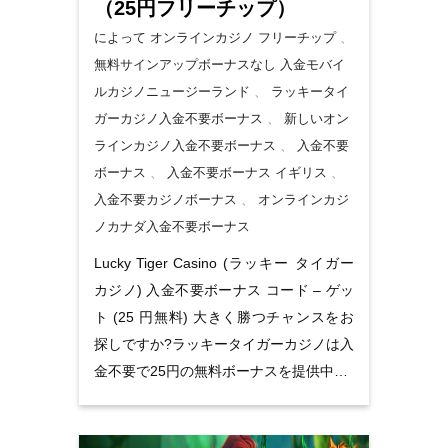
（25円フリーチップ）
によって オンラインカジノ
フリーチップ
、
無料サインアップボーナスなし 入金モバイ
ルカジノニュージーランド
、
ラッキータイ
ガーカジノ入金不要ボーナス
、
新しいオン
ラインカジノ入金不要ボーナス
、
入金不要
ボーナス
、
入金不要ボーナス イギリス
、
入金不要カジノボーナス
、
オンラインカジ
ノカナダ入金不要ボーナス
Lucky Tiger Casino (ラッキー タイガー
カジノ) 入金不要ボーナス コード – ゲッ
ト (25 円無料) 大きく勝つチャンスをお
探しですか?ラッキータイガーカジノは入
金不要で25円の無料ボーナスを提供中…