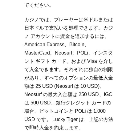
てください。
カジノでは、プレーヤーは米ドルまたは
日本ドルで支払いを処理できます。カジ
ノ アカウントに資金を追加するには、
American Express、Bitcoin、
MasterCard、Neosurf、POLi、インスタ
ント ギフト カード、および Visa を介し
て入金できます。それぞれに独自の制限
があり、すべてのオプションの最低入金
額は 25 USD (Neosurf は 10 USD)、
Neosurf の最大入金額は 250 USD、IGC
は 500 USD、銀行クレジット カードの
場合、ビットコインと POLi は 1,000
USD です。 Lucky Tiger は、上記の方法
で即時入金を約束します。