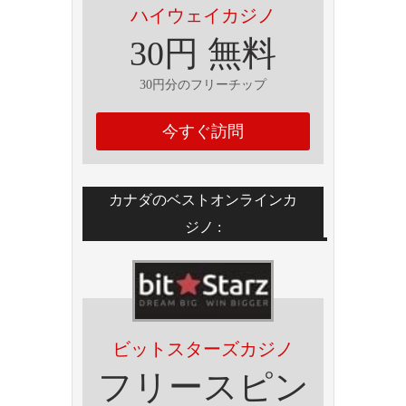
ハイウェイカジノ
30円 無料
30円分のフリーチップ
今すぐ訪問
カナダのベストオンラインカ
ジノ :
ビットスターズカジノ
フリースピン