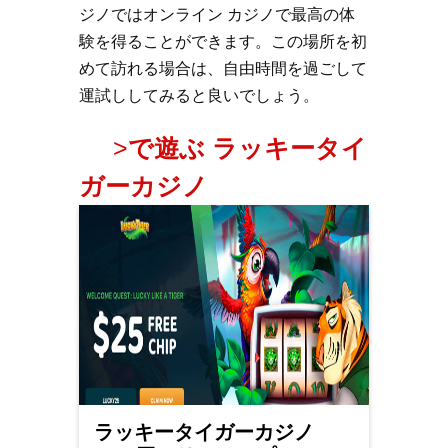
ジノではオンライン カジノで最高の体
験を得ることができます。この場所を初
めて訪れる場合は、自由時間を過ごして
運試ししてみると良いでしょう。
>
で遊ぶ ラッキータイ
ガーカジノ
ラッキータイガーカジノ