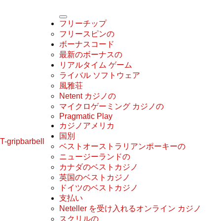
フリーチップ
フリースピンの
ボーナスコード
最新のボーナスの
リアルタイム ゲーム
ライバル ソフトウェア
風雅荘
Netent カジノの
マイクロゲーミング カジノの
Pragmatic Play
カジノアメリカ
国別
T-gripbarbell
ベストオーストラリアンポーキーの
ニュージーランドの
カナダのベストカジノ
英国のベストカジノ
ドイツのベストカジノ
支払い
Neteller を受け入れるオンライン カジノ
スクリルの