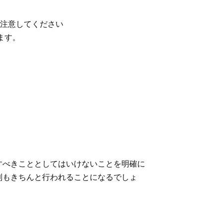
に注意してください
ます。
すべきこととしてはいけないことを明確に
制もきちんと行われることになるでしょ