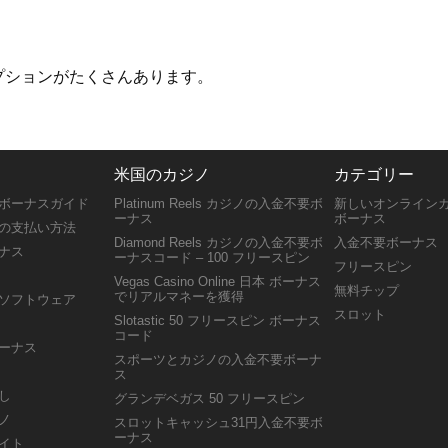
プションがたくさんあります。
米国のカジノ
カテゴリー
ボーナスガイド
Platinum Reels カジノの入金不要ボ
新しいオンライン
ーナス
ボーナス
の支払い方法
Diamond Reels カジノの入金不要ボ
入金不要ボーナス
ナス
ーナスコード – 100 フリースピン
フリースピン
Vegas Casino Online 日本 ボーナス
無料チップ
でリアルマネーを獲得
ソフトウェア
スロット
Slotastic 50 フリースピン ボーナス
コード
ーナス
スポーツとカジノの入金不要ボーナ
ス
し
グランデベガス 50 フリースピン
ノ
スロットキャッシュ31円入金不要ボ
ーナス
イト