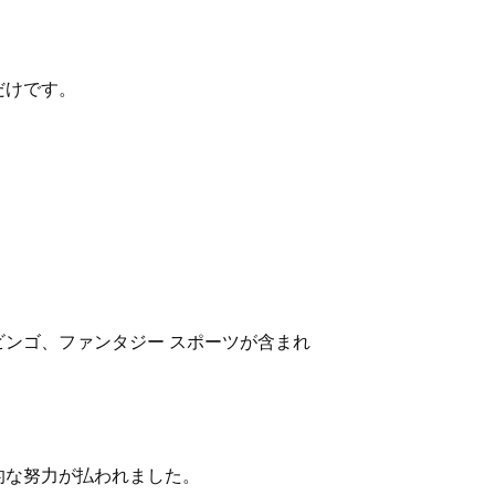
だけです。
ンゴ、ファンタジー スポーツが含まれ
的な努力が払われました。