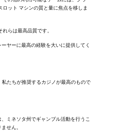
スロット マシンの質と量に焦点を移しま
それらは最高品質です。
レーヤーに最高の経験を大いに提供してく
、私たちが推奨するカジノが最高のもので
は、ミネソタ州でギャンブル活動を行うこ
りません。