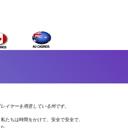
プレイヤーを用意している州です。
ます。私たちは時間をかけて、安全で安全で、
した。