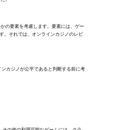
つかの要素を考慮します。要素には、ゲー
す。それでは、オンラインカジノのレビ
インカジノが公平であると判断する前に考
。その他の利用可能なゲームには、クラ