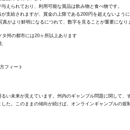
が与えられており、利用可能な賞品は飲み物と食べ物です。
が支給されますが、賞金の上限である200円を超えないよう
、写真がより鮮明になるにつれて、数字を見ることが重要になり
ソタ州の都市には20ヶ所以上あります
上
平方フィート
明るい未来が見えています。州内のギャンブル問題に関して、
ました。このままの傾向が続けば、オンラインギャンブルの規