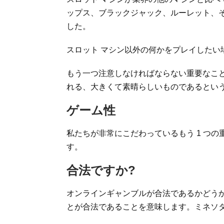
ップス、ブラックジャック、ルーレット、そ
した。
スロット マシン以外の何かをプレイした
もう一つ注意しなければならない重要なこ
れる、大きくて素晴らしいものであるとい
ゲーム性
私たちが非常にこだわっているもう 1 つ
す。
合法ですか?
オンラインギャンブルが合法であるかどう
とが合法であることを意味します。ミネソ