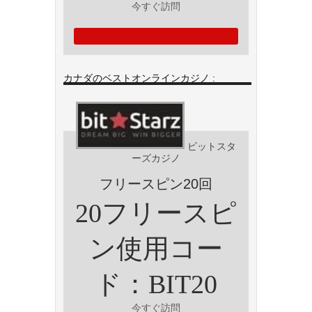
今すぐ訪問
カナダのベストオンラインカジノ :
ビットスタ
ーズカジノ
フリースピン20回
20フリースピ
ン使用コー
ド：BIT20
今すぐ訪問