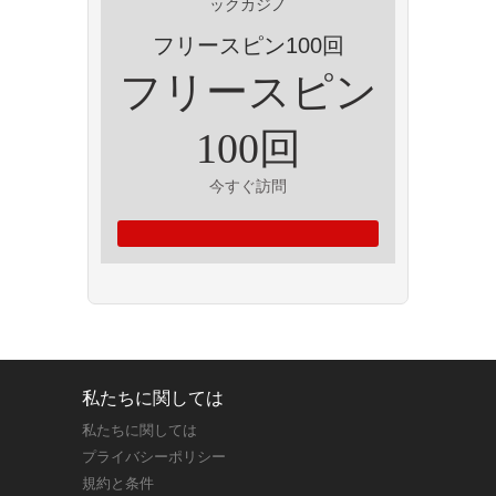
ックカジノ
フリースピン100回
フリースピン
100回
今すぐ訪問
私たちに関しては
私たちに関しては
プライバシーポリシー
規約と条件