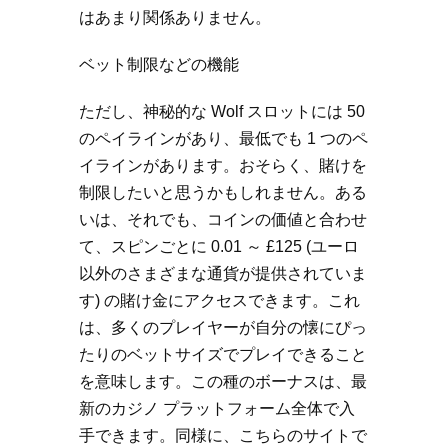
はあまり関係ありません。
ベット制限などの機能
ただし、神秘的な Wolf スロットには 50
のペイラインがあり、最低でも 1 つのペ
イラインがあります。おそらく、賭けを
制限したいと思うかもしれません。ある
いは、それでも、コインの価値と合わせ
て、スピンごとに 0.01 ～ £125 (ユーロ
以外のさまざまな通貨が提供されていま
す) の賭け金にアクセスできます。これ
は、多くのプレイヤーが自分の懐にぴっ
たりのベットサイズでプレイできること
を意味します。この種のボーナスは、最
新のカジノ プラットフォーム全体で入
手できます。同様に、こちらのサイトで