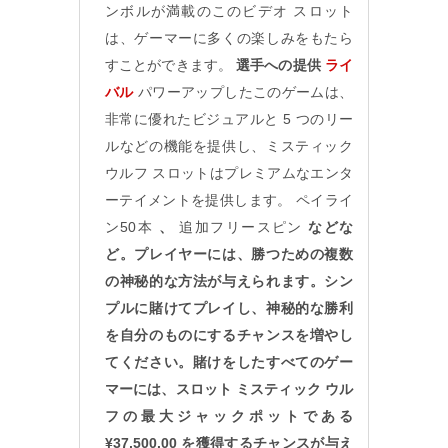
ンボルが満載のこのビデオ スロット
は、ゲーマーに多くの楽しみをもたら
すことができます。
選手への提供
ライ
バル
パワーアップしたこのゲームは、
非常に優れたビジュアルと 5 つのリー
ルなどの機能を提供し、ミスティック
ウルフ スロットはプレミアムなエンタ
ーテイメントを提供します。 ペイライ
ン50本
、
追加フリースピン
などな
ど。プレイヤーには、勝つための複数
の神秘的な方法が与えられます。シン
プルに賭けてプレイし、神秘的な勝利
を自分のものにするチャンスを増やし
てください。賭けをしたすべてのゲー
マーには、スロット ミスティック ウル
フの最大ジャックポットである
¥37,500.00 を獲得するチャンスが与え