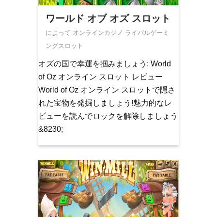
ワールド オブ オズ スロット
によって オンラインカジノ
ライバルゲーミ
ングスロット
オズの国で幸運を掴みましょう: World
of Oz オンライン スロット レビュー
World of Oz オンライン スロットで隠さ
れた宝物を発掘しましょう!魅力的なレ
ビューを読んでロックを解除しましょう
&8230;