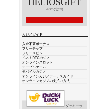
HELIOSGIFT
今すぐ訪問
カジノガイド
入金不要ボーナス
フリーチップ
フリースピン
ベストRTGカジノ
オンラインスロット
テーブルゲーム
モバイルカジノ
オンラインカジノボーナスガイド
オンラインカジノの支払い方法
ダッキーラ