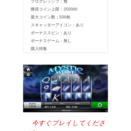
プログレッシブ：無
獲得コイン上限：250000
最大コイン数：500枚
スキャッターアイコン：あり
ボーナススピン：あり
ボーナスゲーム：無し
購入特集
今すぐプレイしてくださ