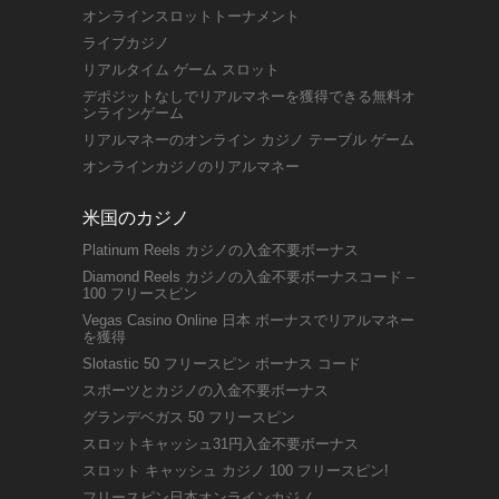
オンラインスロットトーナメント
ライブカジノ
リアルタイム ゲーム スロット
デポジットなしでリアルマネーを獲得できる無料オ
ンラインゲーム
リアルマネーのオンライン カジノ テーブル ゲーム
オンラインカジノのリアルマネー
米国のカジノ
Platinum Reels カジノの入金不要ボーナス
Diamond Reels カジノの入金不要ボーナスコード –
100 フリースピン
Vegas Casino Online 日本 ボーナスでリアルマネー
を獲得
Slotastic 50 フリースピン ボーナス コード
スポーツとカジノの入金不要ボーナス
グランデベガス 50 フリースピン
スロットキャッシュ31円入金不要ボーナス
スロット キャッシュ カジノ 100 フリースピン!
フリースピン日本オンラインカジノ