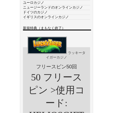
ユーロカジノ
ニュージーランドのオンラインカジノ
ドイツのカジノ
イギリスのオンラインカジノ
新規特典（まもなく終了）
ラッキータ
イガーカジノ
フリースピン50回
50 フリース
ピン >使用コ
ード: