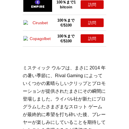
100％まで1
訪問
bitcoin
100％まで
訪問
€/$100
100％まで
訪問
€/$100
ミスティック ウルフは、まさに 2014 年
の暑い季節に、Rival Gaming によって
いくつかの素晴らしいクリップとプロモ
ーションが提供されたまさにその瞬間に
登場しました。ライバル社が新たにプロ
グラムしたさまざまなスロット ゲーム
が最終的に希望を打ち砕いた後、プレー
ヤーが楽しみにしていることを期待して