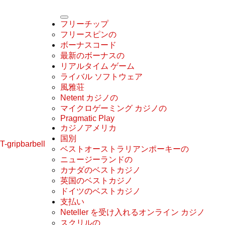
フリーチップ
フリースピンの
ボーナスコード
最新のボーナスの
リアルタイム ゲーム
ライバル ソフトウェア
風雅荘
Netent カジノの
マイクロゲーミング カジノの
Pragmatic Play
カジノアメリカ
国別
T-gripbarbell
ベストオーストラリアンポーキーの
ニュージーランドの
カナダのベストカジノ
英国のベストカジノ
ドイツのベストカジノ
支払い
Neteller を受け入れるオンライン カジノ
スクリルの