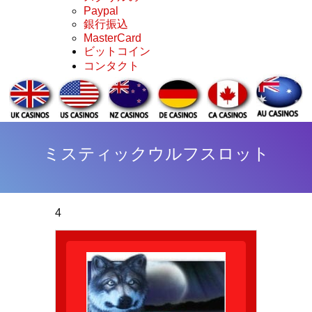
Paypal
銀行振込
MasterCard
ビットコイン
コンタクト
ミスティックウルフスロット
4