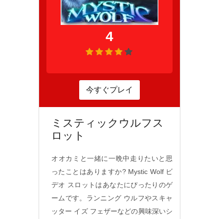
4
今すぐプレイ
ミスティックウルフス
ロット
オオカミと一緒に一晩中走りたいと思
ったことはありますか? Mystic Wolf ビ
デオ スロットはあなたにぴったりのゲ
ームです。ランニング ウルフやスキャ
ッター イズ フェザーなどの興味深いシ