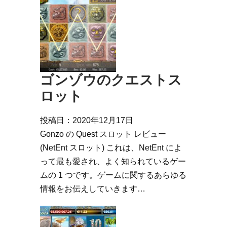
ゴンゾウのクエストス
ロット
投稿日：2020年12月17日
Gonzo の Quest スロット レビュー
(NetEnt スロット) これは、NetEnt によ
って最も愛され、よく知られているゲー
ムの 1 つです。ゲームに関するあらゆる
情報をお伝えしていきます…