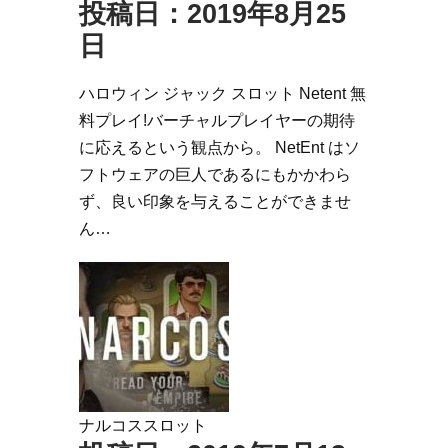
投稿日：2019年8月25
日
ハロウィン ジャック スロット Netent 無
料プレイ!バーチャルプレイヤーの期待
に応えるという観点から。 NetEnt はソ
フトウェアの巨人であるにもかかわら
ず、良い印象を与えることができませ
ん…
ナルコススロット