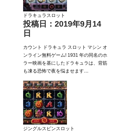
ドラキュラスロット
投稿日：2019年9月14
日
カウント ドラキュラ スロット マシン オ
ンライン無料ゲーム! 1931 年の同名のホ
ラー映画を基にしたドラキュラは、背筋
も凍る恐怖で夜を悩ませます…
ジングルスピンスロット