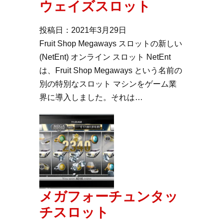
ウェイズスロット
投稿日：2021年3月29日
Fruit Shop Megaways スロットの新しい
(NetEnt) オンライン スロット NetEnt
は、Fruit Shop Megaways という名前の
別の特別なスロット マシンをゲーム業
界に導入しました。それは…
メガフォーチュンタッ
チ​​スロット