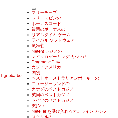
フリーチップ
フリースピンの
ボーナスコード
最新のボーナスの
リアルタイム ゲーム
ライバル ソフトウェア
風雅荘
Netent カジノの
マイクロゲーミング カジノの
Pragmatic Play
カジノアメリカ
国別
T-gripbarbell
ベストオーストラリアンポーキーの
ニュージーランドの
カナダのベストカジノ
英国のベストカジノ
ドイツのベストカジノ
支払い
Neteller を受け入れるオンライン カジノ
スクリルの