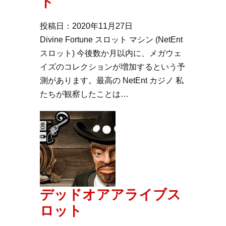
ト
投稿日：2020年11月27日
Divine Fortune スロット マシン (NetEnt
スロット) 今後数か月以内に、メガウェ
イズのコレクションが増加するという予
測があります。最高の NetEnt カジノ 私
たちが観察したことは…
デッドオアアライブス
ロット