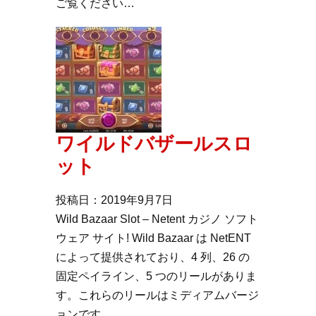
ご覧ください…
ワイルドバザールスロ
ット
投稿日：2019年9月7日
Wild Bazaar Slot – Netent カジノ ソフト
ウェア サイト! Wild Bazaar は NetENT
によって提供されており、4 列、26 の
固定ペイライン、5 つのリールがありま
す。これらのリールはミディアムバージ
ョンです…。