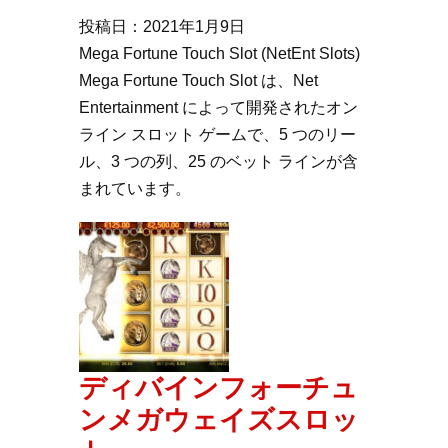
投稿日：2021年1月9日
Mega Fortune Touch Slot (NetEnt Slots)
Mega Fortune Touch Slot は、Net
Entertainment によって開発されたオン
ライン スロット ゲームで、5 つのリー
ル、3 つの列、25 のベット ラインが含
まれています。
ディバインフォーチュ
ンメガウェイズスロッ