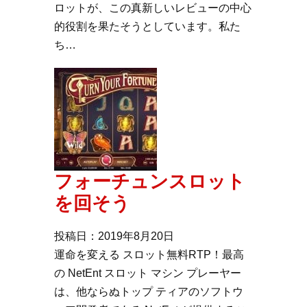
ロットが、この真新しいレビューの中心
的役割を果たそうとしています。私た
ち…
フォーチュンスロット
を回そう
投稿日：2019年8月20日
運命を変える スロット無料RTP！最高
の NetEnt スロット マシン プレーヤー
は、他ならぬトップ ティアのソフトウ