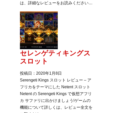
は、詳細なレビューをお読みください…
セレンゲティキングス
スロット
投稿日：2020年1月8日
Serengeti Kings スロット レビュー – ア
フリカをテーマにした Netent スロット
Netent の Serengeti Kings で仮想アフリ
カ サファリに出かけましょう!ゲームの
機能について詳しくは、レビュー全文を