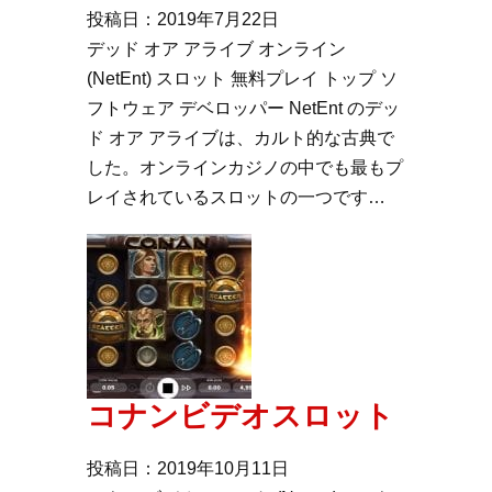
投稿日：2019年7月22日
デッド オア アライブ オンライン
(NetEnt) スロット 無料プレイ トップ ソ
フトウェア デベロッパー NetEnt のデッ
ド オア アライブは、カルト的な古典で
した。オンラインカジノの中でも最もプ
レイされているスロットの一つです…
コナンビデオスロット
投稿日：2019年10月11日