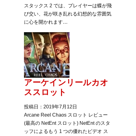
スタックス 2 では、プレイヤーは蝶が飛
び交い、花が咲き乱れる幻想的な雰囲気
に心を開かれます…
アーケインリールカオ
ススロット
投稿日：2019年7月12日
Arcane Reel Chaos スロット レビュー
(最高の NetEnt スロット) NetEnt のスタ
ッフによるもう 1 つの優れたビデオ ス