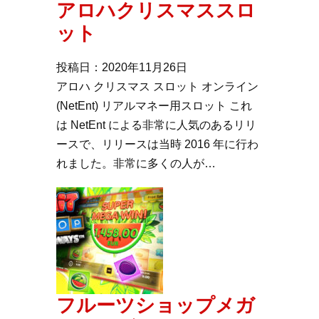
アロハクリスマススロ
ット
投稿日：2020年11月26日
アロハ クリスマス スロット オンライン
(NetEnt) リアルマネー用スロット これ
は NetEnt による非常に人気のあるリリ
ースで、リリースは当時 2016 年に行わ
れました。非常に多くの人が…
フルーツショップメガ