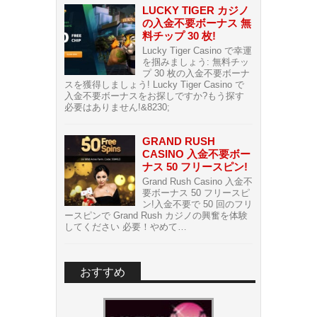
LUCKY TIGER カジノ
の入金不要ボーナス 無
料チップ 30 枚!
Lucky Tiger Casino で幸運
を掴みましょう: 無料チッ
プ 30 枚の入金不要ボーナ
スを獲得しましょう! Lucky Tiger Casino で
入金不要ボーナスをお探しですか?もう探す
必要はありません!&8230;
GRAND RUSH
CASINO 入金不要ボー
ナス 50 フリースピン!
Grand Rush Casino 入金不
要ボーナス 50 フリースピ
ン!入金不要で 50 回のフリ
ースピンで Grand Rush カジノの興奮を体験
してください 必要！やめて…
おすすめ