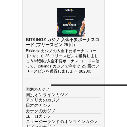
BITKINGZ カジノ 入金不要ボーナスコ
ード (フリースピン 25 回)
Bitkingz カジノの入金不要ボーナスコー
ド: 今すぐ 25 フリースピンを獲得しまし
ょう!特別な入金不要ボーナス コードを使
って、Bitkingz カジノで今すぐ 25 回のフ
リースピンを獲得しましょう!&8230;
国別のカジノ
国別オンラインカジノ
アメリカのカジノ
日本のカジノ
カナダのカジノ
ユーロカジノ
ニュージーランドのオンラインカジノ
ドイツのカジノ