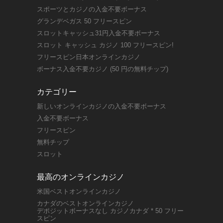
スポーツとカジノの入金不要ボーナス
グランデベガス 50 フリースピン
スロットキャッシュ31円入金不要ボーナス
スロット キャッシュ カジノ 100 フリースピン!
フリースピン日本オンラインカジノ
ボーナス入金不要カジノ (50 円の無料チップ)
カテゴリー
新しいオンラインカジノの入金不要ボーナス
入金不要ボーナス
フリースピン
無料チップ
スロット
最高のオンラインカジノ
米国ベストオンラインカジノ
カナダのベストオンラインカジノ
デポジットボーナスなし カジノカナダ * 50 フリー
スピン