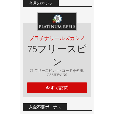
今月のカジノ
プラチナリールズカジノ
75フリースピ
ン
75 フリースピン => コー​​ドを使用:
CASH3WINS
今すぐ訪問
入金不要ボーナス