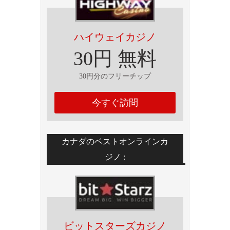
ハイウェイカジノ
30円 無料
30円分のフリーチップ
今すぐ訪問
カナダのベストオンラインカ
ジノ :
ビットスターズカジノ