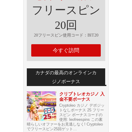
フリースピン
20回
20フリースピン使用コード：BIT20
今すぐ訪問
カナダの最高のオンラインカ
ジノボーナス
クリプトレオカジノ 入
金不要ボーナス
Cryptoleo カジノ デポジッ
トなしボーナス 25 フリー
スピン ボーナスコードの
使用: leofreespins この素
晴らしいオファーをお見逃しなく! Cryptoleo
でフリースピン25回ゲット…