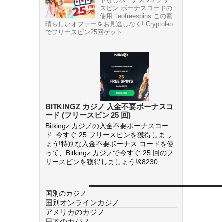
トなしボーナス 25 フリー
スピン ボーナスコードの
使用: leofreespins この素
晴らしいオファーをお見逃しなく! Cryptoleo
でフリースピン25回ゲット…
BITKINGZ カジノ 入金不要ボーナスコ
ード (フリースピン 25 回)
Bitkingz カジノの入金不要ボーナスコー
ド: 今すぐ 25 フリースピンを獲得しまし
ょう!特別な入金不要ボーナス コードを使
って、Bitkingz カジノで今すぐ 25 回のフ
リースピンを獲得しましょう!&8230;
国別のカジノ
国別オンラインカジノ
アメリカのカジノ
日本のカジノ