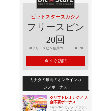
ビットスターズカジノ
フリースピン
20回
20フリースピン使用コード：BIT20
今すぐ訪問
カナダの最高のオンラインカ
ジノボーナス
クリプトレオカジノ 入
金不要ボーナス
Cryptoleo カジノ デポジッ