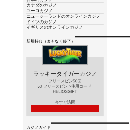
カナダのカジノ
ユーロカジノ
ニュージーランドのオンラインカジノ
ドイツのカジノ
イギリスのオンラインカジノ
新規特典（まもなく終了）
ラッキータイガーカジノ
フリースピン50回
50 フリースピン >使用コード:
HELIOSGIFT
今すぐ訪問
カジノガイド