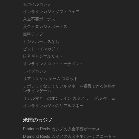
モバイルカジノ
オンラインカジノソフトウェア
入金不要ボーナス
入金不要カジノボーナス
無料チップ
カジノボーナスなし
ビットコインカジノ
暗号ギャンブルサイト
オンラインスロットトーナメント
ライブカジノ
リアルタイム ゲーム スロット
デポジットなしでリアルマネーを獲得できる無料オ
ンラインゲーム
リアルマネーのオンライン カジノ テーブル ゲーム
オンラインカジノのリアルマネー
米国のカジノ
Platinum Reels カジノの入金不要ボーナス
Diamond Reels カジノの入金不要ボーナスコード –