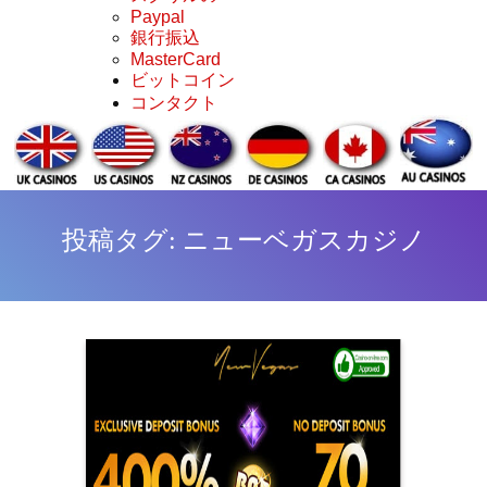
Paypal
銀行振込
MasterCard
ビットコイン
コンタクト
投稿タグ: ニューベガスカジノ