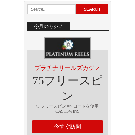
今月のカジノ
プラチナリールズカジノ
75フリースピ
ン
75 フリースピン => コー​​ドを使用:
CASH3WINS
今すぐ訪問