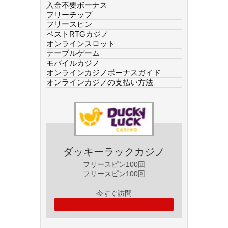
入金不要ボーナス
フリーチップ
フリースピン
ベストRTGカジノ
オンラインスロット
テーブルゲーム
モバイルカジノ
オンラインカジノボーナスガイド
オンラインカジノの支払い方法
ダッキーラックカジノ
フリースピン100回
フリースピン100回
今すぐ訪問