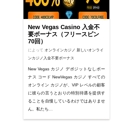
New Vegas Casino 入金不
要ボーナス（フリースピン
70回）
によって
オンラインカジノ
新しいオンライ
ンカジノ入金不要ボーナス
New Vegas カジノ デポジットなしボー
ナス コード NewVegas カジノ すべての
オンライン カジノが、VIP レベルの顧客
に彼らの言うとおりの特別待遇を提供す
ることを自慢しているわけではありませ
ん。私たち…