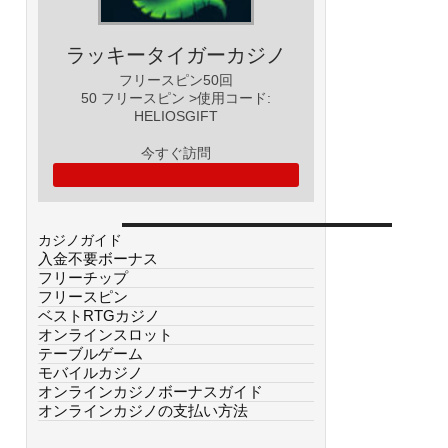
ラッキータイガーカジノ
フリースピン50回
50 フリースピン >使用コード:
HELIOSGIFT
今すぐ訪問
カジノガイド
入金不要ボーナス
フリーチップ
フリースピン
ベストRTGカジノ
オンラインスロット
テーブルゲーム
モバイルカジノ
オンラインカジノボーナスガイド
オンラインカジノの支払い方法