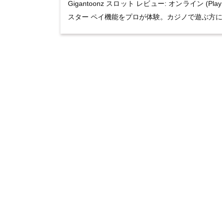
Gigantoonz スロット レビュー: オンライン 
スター ペイ機能をプロが体験。カジノで遊ぶ方