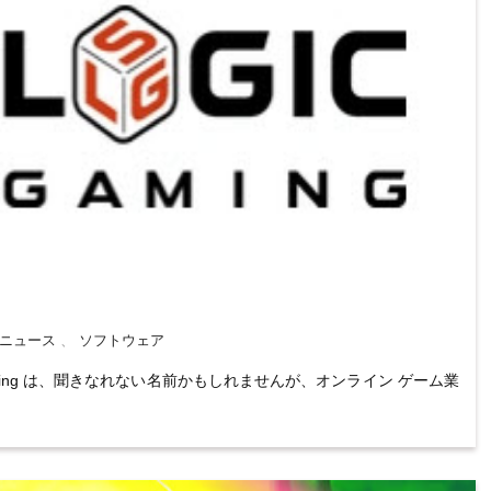
ニュース
、
ソフトウェア
Logic Gaming は、聞きなれない名前かもしれませんが、オンライン ゲーム業