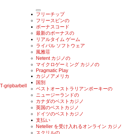
フリーチップ
フリースピンの
ボーナスコード
最新のボーナスの
リアルタイム ゲーム
ライバル ソフトウェア
風雅荘
Netent カジノの
マイクロゲーミング カジノの
Pragmatic Play
カジノアメリカ
国別
T-gripbarbell
ベストオーストラリアンポーキーの
ニュージーランドの
カナダのベストカジノ
英国のベストカジノ
ドイツのベストカジノ
支払い
Neteller を受け入れるオンライン カジノ
スクリルの