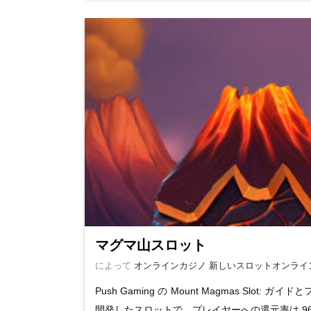
マグマ山スロット
によって
オンラインカジノ
新しいスロットオンライ
Push Gaming の Mount Magmas Slot: ガ
開発したスロットで、プレイヤーへの還元率は 96.50