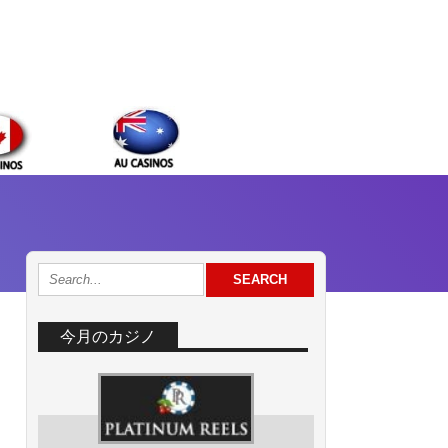
今月のカジノ