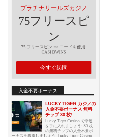
プラチナリールズカジノ
75フリースピ
ン
75 フリースピン => コー​​ドを使用:
CASH3WINS
今すぐ訪問
入金不要ボーナス
LUCKY TIGER カジノの
入金不要ボーナス 無料
チップ 30 枚!
Lucky Tiger Casino で幸運
を手に入れましょう: 30 枚
の無料チップの入金不要ボ
ーナスを獲得しましょう! Lucky Tiger Casino