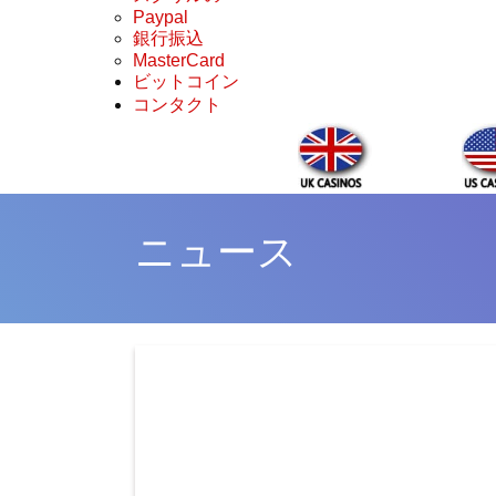
Paypal
銀行振込
MasterCard
ビットコイン
コンタクト
ニュース