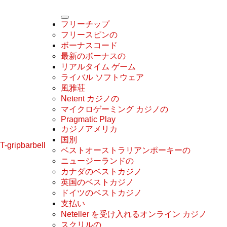
フリーチップ
フリースピンの
ボーナスコード
最新のボーナスの
リアルタイム ゲーム
ライバル ソフトウェア
風雅荘
Netent カジノの
マイクロゲーミング カジノの
Pragmatic Play
カジノアメリカ
国別
T-gripbarbell
ベストオーストラリアンポーキーの
ニュージーランドの
カナダのベストカジノ
英国のベストカジノ
ドイツのベストカジノ
支払い
Neteller を受け入れるオンライン カジノ
スクリルの