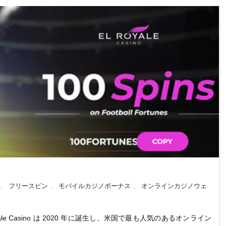
、
フリースピン
、
モバイルカジノボーナス
、
オンラインカジノウェ
l Royale Casino は 2020 年に誕生し、米国で最も人気のあるオンライン