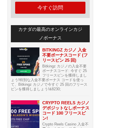
今すぐ訪問
カナダの最高のオンラインカジ
ノボーナス
BITKINGZ カジノ 入金
不要ボーナスコード (フ
リースピン 25 回)
Bitkingz カジノの入金不要
ボーナスコード: 今すぐ 25
フリースピンを獲得しまし
ょう!特別な入金不要ボーナス コードを使っ
て、Bitkingz カジノで今すぐ 25 回のフリース
ピンを獲得しましょう!&8230;
CRYPTO REELS カジノ
デポジットなしボーナス
コード 100 フリースピ
ン!
Crypto Reels Casino 入金不