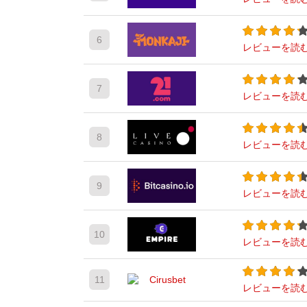
6
レビューを読
7
レビューを読
8
レビューを読
9
レビューを読
10
レビューを読
11
レビューを読