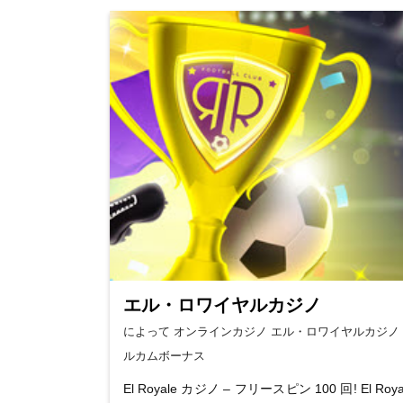
エル・ロワイヤルカジノ
によって オンラインカジノ
エル・ロワイヤルカジノ
ルカムボーナス
El Royale カジノ – フリースピン 100 回! E