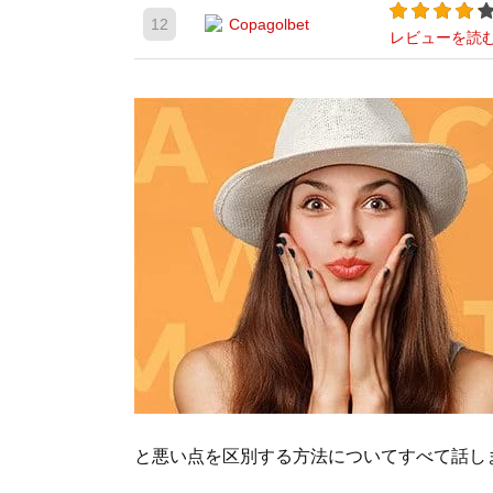
12
レビューを読
と悪い点を区別する方法についてすべて話し