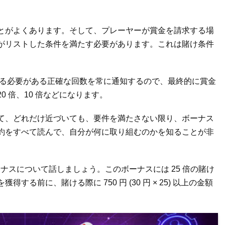
がよくあります。そして、プレーヤーが賞金を請求​​する場
がリストした条件を満たす必要があります。これは賭け条件
する必要がある正確な回数を常に通知するので、最終的に賞金
20 倍、10 倍などになります。
て、どれだけ近づいても、要件を満たさない限り、ボーナス
約をすべて読んで、自分が何に取り組むのかを知ることが非
ボーナスについて話しましょう。このボーナスには 25 倍の賭け
る前に、賭ける際に 750 円 (30 円 × 25) 以上の金額