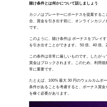
賭け条件とは何かについて話しましょう
カジノはプレーヤーにボーナスを提案すること
合、賞金を引き出す前に、オンラインカジノ
です。
このように、賭け条件は ボーナスをプレイ
を引き出すことができます。 50 倍、40 倍、
この条件は非常に厳しいものです。したがっ
賞金はブロックされます。このため、利用規
常に重要です。
たとえば、100% 最大 30 円のウェルカム
条件があることを考慮すると、ボーナス賞金を獲得す
を稼ぐ必要があります。