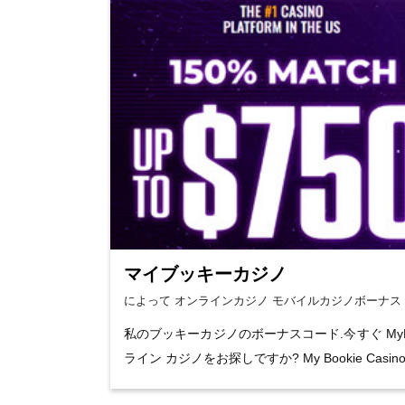
マイブッキーカジノ
によって オンラインカジノ
モバイルカジノボーナス
私のブッキーカジノのボーナスコード.今すぐ MyB
ライン カジノをお探しですか? My Bookie Cas