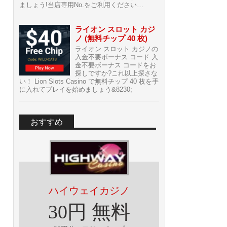
ましょう!当店専用No.をご利用ください…
ライオン スロット カジ
ノ (無料チップ 40 枚)
ライオン スロット カジノの
入金不要ボーナス コード 入
金不要ボーナス コードをお
探しですか?これ以上探さな
い！ Lion Slots Casino で無料チップ 40 枚を手
に入れてプレイを始めましょう&8230;
おすすめ
ハイウェイカジノ
30円 無料