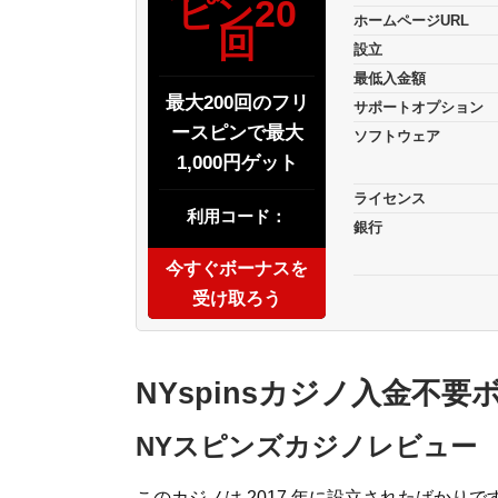
ピン20
ホームページURL
回
設立
最低入金額
最大200回のフリ
サポートオプション
ースピンで最大
ソフトウェア
1,000円ゲット
ライセンス
利用コード：
銀行
今すぐボーナスを
受け取ろう
NYspinsカジノ入金不
NYスピンズカジノレビュー
このカジノは 2017 年に設立されたばか