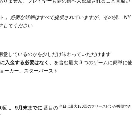
ありません。プレイヤーも夢の街へ大歓迎されること間違い
ト
。必要な詳細はすべて提供されていますが、その後、 NY
クしてください
用意しているのかを少しだけ味わっていただけます
に入金する必要はなく、
を含む最大 3 つのゲームに簡単に使
ジョーカー、スターバースト
当日は最大180回のフリースピンが獲得でき
0回
。 9月末までに
番目の
で