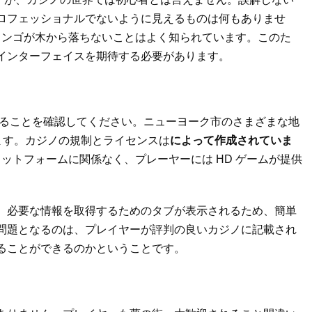
ロフェッショナルでないように見えるものは何もありませ
リンゴが木から落ちないことはよく知られています。このた
インターフェイスを期待する必要があります。
することを確認してください。ニューヨーク市のさまざまな地
ります。カジノの規制とライセンスは
によって作成されていま
ットフォームに関係なく、プレーヤーには HD ゲームが提供
、必要な情報を取得するためのタブが表示されるため、簡単
問題となるのは、プレイヤーが評判の良いカジノに記載され
ることができるのかということです。