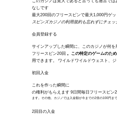
このカジノは寛大であると言っても過言では
なしです
最大200回のフリースピンで最大1,000円ゲッ
スピンズカジノの利用規約も忘れずにチェッ
会員登録する
サインアップした瞬間に、このカジノが何を
フリースピン20回
。この特定のゲームのため
用できます。 ワイルドワイルドウェスト、
初回入金
これを作った瞬間に
の権利がもらえます 9日間毎日フリースピン2
ます。その他、カジノでは入金額が今までの2倍の100円ま
2回目の入金