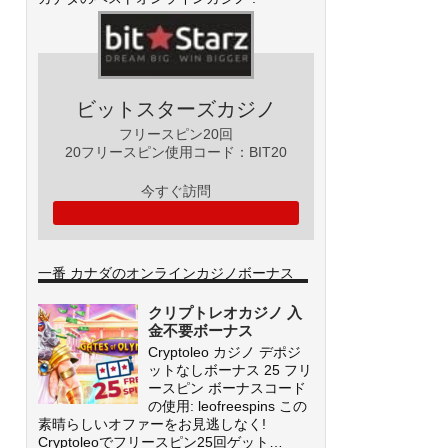
ビットスターズカジノ
フリースピン20回
20フリースピン使用コード：BIT20
今すぐ訪問
一番 カナダのオンラインカジノボーナス
クリプトレオカジノ 入
金不要ボーナス
Cryptoleo カジノ デポジ
ットなしボーナス 25 フリ
ースピン ボーナスコード
の使用: leofreespins この
素晴らしいオファーをお見逃しなく!
Cryptoleoでフリースピン25回ゲット…