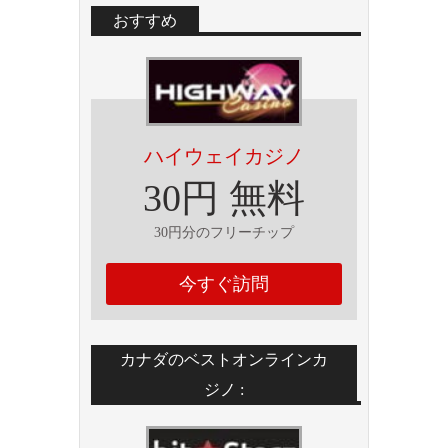
おすすめ
ハイウェイカジノ
30円 無料
30円分のフリーチップ
今すぐ訪問
カナダのベストオンラインカ
ジノ :