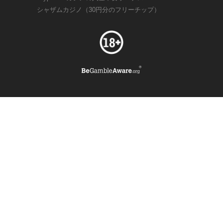
シャザムカジノ（30円分のフリーチップ）