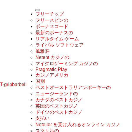
フリーチップ
フリースピンの
ボーナスコード
最新のボーナスの
リアルタイム ゲーム
ライバル ソフトウェア
風雅荘
Netent カジノの
マイクロゲーミング カジノの
Pragmatic Play
カジノアメリカ
国別
T-gripbarbell
ベストオーストラリアンポーキーの
ニュージーランドの
カナダのベストカジノ
英国のベストカジノ
ドイツのベストカジノ
支払い
Neteller を受け入れるオンライン カジノ
スクリルの