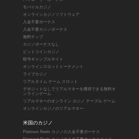
モバイルカジノ
オンラインカジノソフトウェア
入金不要ボーナス
入金不要カジノボーナス
無料チップ
カジノボーナスなし
ビットコインカジノ
暗号ギャンブルサイト
オンラインスロットトーナメント
ライブカジノ
リアルタイム ゲーム スロット
デポジットなしでリアルマネーを獲得できる無料オ
ンラインゲーム
リアルマネーのオンライン カジノ テーブル ゲーム
オンラインカジノのリアルマネー
米国のカジノ
Platinum Reels カジノの入金不要ボーナス