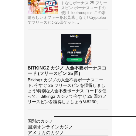
トなしボーナス 25 フリー
スピン ボーナスコードの
使用: leofreespins この素
晴らしいオファーをお見逃しなく! Cryptoleo
でフリースピン25回ゲット…
BITKINGZ カジノ 入金不要ボーナスコ
ード (フリースピン 25 回)
Bitkingz カジノの入金不要ボーナスコー
ド: 今すぐ 25 フリースピンを獲得しまし
ょう!特別な入金不要ボーナス コードを使
って、Bitkingz カジノで今すぐ 25 回のフ
リースピンを獲得しましょう!&8230;
国別のカジノ
国別オンラインカジノ
アメリカのカジノ