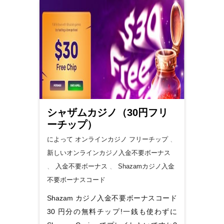
シャザムカジノ（30円フリ
ーチップ）
によって オンラインカジノ
フリーチップ
、
新しいオンラインカジノ入金不要ボーナス
、
入金不要ボーナス
、
Shazamカジノ入金
不要ボーナスコード
Shazam カジノ入金不要ボーナスコード
30 円分の無料チップ!一銭も使わずに