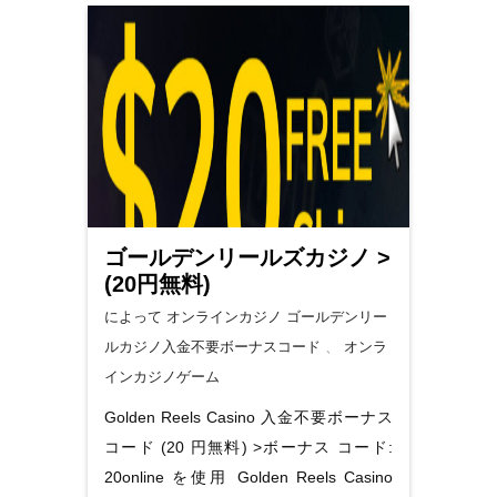
ゴールデンリールズカジノ >
(20円無料)
によって オンラインカジノ
ゴールデンリー
ルカジノ入金不要ボーナスコード
、
オンラ
インカジノゲーム
Golden Reels Casino 入金不要ボーナス
コード (20 円無料) >ボーナス コード:
20online を使用 Golden Reels Casino