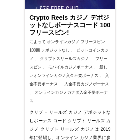
Crypto Reels カジノ デポジ
ットなしボーナスコード 100
フリースピン!
によって オンラインカジノ
フリースピン
100回 デポジットなし
、
ビットコインカジ
ノ
、
クリプトスリールズカジノ
、
フリー
スピン
、
モバイルカジノボーナス
、
新し
いオンラインカジノ入金不要ボーナス
、
入
金不要ボーナス
、
入金不要カジノボーナス
、
オンラインカジノカナダ入金不要ボーナ
ス
クリプト リールズ カジノ デポジットな
しボーナス コード クリプト リールズ カ
ジノ クリプト リールズ カジノは 2019
年に登場し、オンライン カジノ業界に参