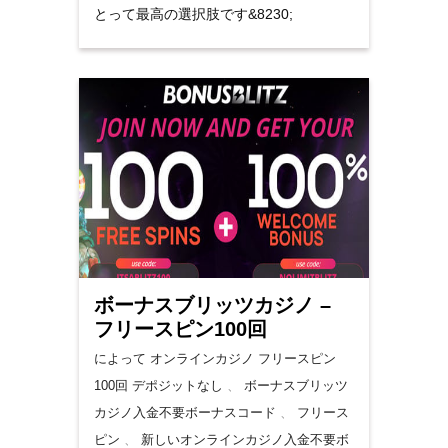
とって最高の選択肢です&8230;
ボーナスブリッツカジノ –
フリースピン100回
によって オンラインカジノ
フリースピン
100回 デポジットなし
、
ボーナスブリッツ
カジノ入金不要ボーナスコード
、
フリース
ピン
、
新しいオンラインカジノ入金不要ボ