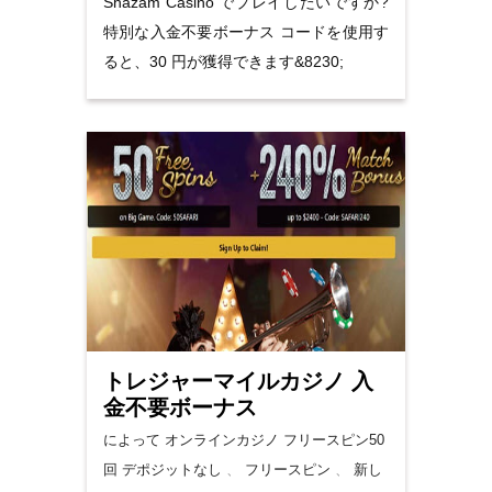
Shazam Casino でプレイしたいですか?
特別な入金不要ボーナス コードを使用す
ると、30 円が獲得できます&8230;
トレジャーマイルカジノ 入
金不要ボーナス
によって オンラインカジノ
フリースピン50
回 デポジットなし
、
フリースピン
、
新し