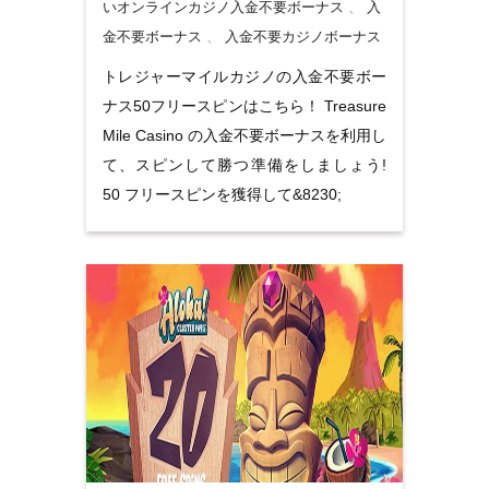
いオンラインカジノ入金不要ボーナス
、
入
金不要ボーナス
、
入金不要カジノボーナス
トレジャーマイルカジノの入金不要ボー
ナス50フリースピンはこちら！ Treasure
Mile Casino の入金不要ボーナスを利用し
て、スピンして勝つ準備をしましょう!
50 フリースピンを獲得して&8230;