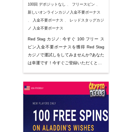
100回 デポジットなし
、
フリースピン
、
新しいオンラインカジノ入金不要ボーナス
、
入金不要ボーナス
、
レッドスタッグカジ
ノ 入金不要ボーナス
Red Stag カジノ: 今すぐ 100 フリー ス
ピン入金不要ボーナスを獲得 Red Stag
カジノで運試しをしてみませんか?あなた
は幸運です！今すぐご登録いただくと…