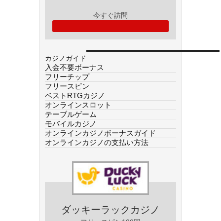
今すぐ訪問
カジノガイド
入金不要ボーナス
フリーチップ
フリースピン
ベストRTGカジノ
オンラインスロット
テーブルゲーム
モバイルカジノ
オンラインカジノボーナスガイド
オンラインカジノの支払い方法
ダッキーラックカジノ