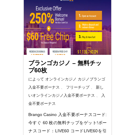
ブランゴカジノ – 無料チッ
プ60枚
によって オンラインカジノ
カジノブランゴ
入金不要ボーナス
、
フリーチップ
、
新し
いオンラインカジノ入金不要ボーナス
、
入
金不要ボーナス
Brango Casino 入金不要ボーナスコード:
今すぐ 60 枚の無料チップをゲット!ボー
ナスコード：LIVE60 コードLIVE60を引