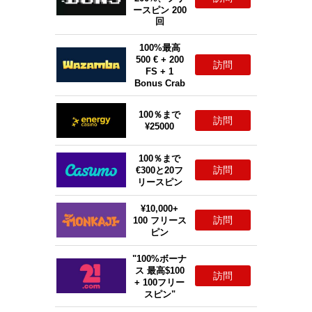
ースピン 200
回
100%最高
500 € + 200
訪問
FS + 1
Bonus Crab
100％まで
訪問
¥25000
100％まで
訪問
€300と20フ
リースピン
¥10,000+
訪問
100 フリース
ピン
"100%ボーナ
ス 最高$100
訪問
+ 100フリー
スピン"