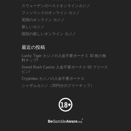
スウェーデンのベストオンラインカジノ
フィンランドのオンライン カジノ
英国のオンライン カジノ
新しいカジノ
国別の新しいオンライン カジノ
最近の投稿
Lucky Tiger カジノの入金不要ボーナス 30 枚の無
料チップ!
Grand Rush Casino 入金不要ボーナス 50 フリース
ピン!
Cryptoleo カジノの入金不要ボーナス
シャザムカジノ（30円分のフリーチップ）