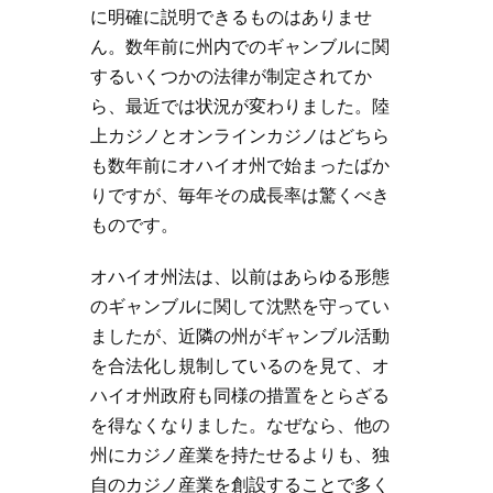
に明確に説明できるものはありませ
ん。数年前に州内でのギャンブルに関
するいくつかの法律が制定されてか
ら、最近では状況が変わりました。陸
上カジノとオンラインカジノはどちら
も数年前にオハイオ州で始まったばか
りですが、毎年その成長率は驚くべき
ものです。
オハイオ州法は、以前はあらゆる形態
のギャンブルに関して沈黙を守ってい
ましたが、近隣の州がギャンブル活動
を合法化し規制しているのを見て、オ
ハイオ州政府も同様の措置をとらざる
を得なくなりました。なぜなら、他の
州にカジノ産業を持たせるよりも、独
自のカジノ産業を創設することで多く