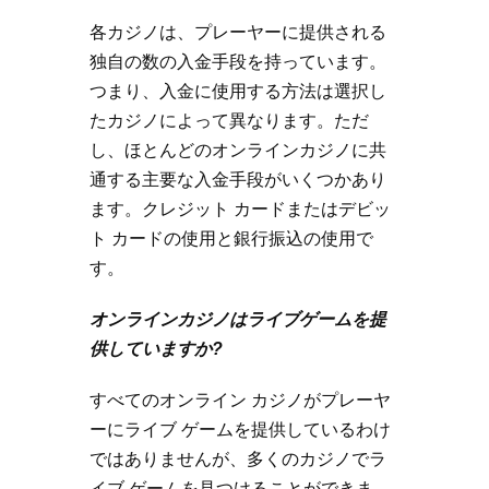
各カジノは、プレーヤーに提供される
独自の数の入金手段を持っています。
つまり、入金に使用する方法は選択し
たカジノによって異なります。ただ
し、ほとんどのオンラインカジノに共
通する主要な入金手段がいくつかあり
ます。クレジット カードまたはデビッ
ト カードの使用と銀行振込の使用で
す。
オンラインカジノはライブゲームを提
供していますか?
すべてのオンライン カジノがプレーヤ
ーにライブ ゲームを提供しているわけ
ではありませんが、多くのカジノでラ
イブ ゲームを見つけることができま