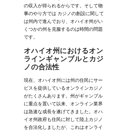
の収入が得られるからです。そして物
事のやり方では カジノの創設に関して
は州内で進んでおり、オハイオ州がい
くつかの州を克服するのは時間の問題
です。
オハイオ州におけるオン
ラインギャンブルとカジ
ノの合法性
現在、オハイオ州には州の住民にサー
ビスを提供しているオンラインカジノ
がたくさんあります。州がギャンブル
に重点を置いて以来、オンライン業界
は急速な成長を遂げてきました。オハ
イオ州政府も住民に対して陸上カジノ
を合法化しましたが、これはオンライ