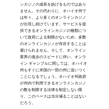
ンカジノの成長を妨げるものではあり
ません。その代わりに、オハイオ州で
は年々、より多くのオンラインカジノ
が出現し続けています。サービスを提
供できるオンラインカジノの種類につ
いて政府による制限がないため、多数
のオンラインカジノが存在することは
避けられません。そして、オンライン
業界の進歩のスピードに伴い、オンラ
イン ギャンブルに関しては、オハイオ
州もすぐに米国の一部の州に追いつく
ことになるでしょう。オハイオ州政府
が州内で利用できるオンラインカジノ
の数を制限する法律を制定しない限
り、このペースは当分減ることはない
だろう。