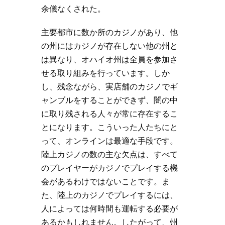
余儀なくされた。
主要都市に数か所のカジノがあり、他
の州にはカジノが存在しない他の州と
は異なり、オハイオ州は全員を参加さ
せる取り組みを行っています。しか
し、残念ながら、実店舗のカジノでギ
ャンブルをすることができず、闇の中
に取り残される人々が常に存在するこ
とになります。こういった人たちにと
って、オンラインは最適な手段です。
陸上カジノの数の主な欠点は、すべて
のプレイヤーがカジノでプレイする機
会があるわけではないことです。ま
た、陸上のカジノでプレイするには、
人によっては何時間も運転する必要が
あるかもしれません。したがって、州