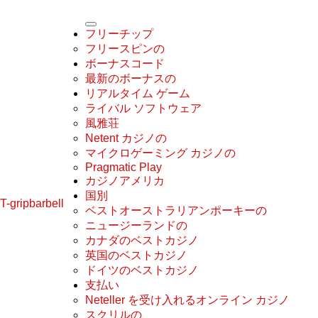
フリーチップ
フリースピンの
ボーナスコード
最新のボーナスの
リアルタイム ゲーム
ライバル ソフトウェア
風雅荘
Netent カジノの
マイクロゲーミング カジノの
Pragmatic Play
カジノアメリカ
国別
T-gripbarbell
ベストオーストラリアンポーキーの
ニュージーランドの
カナダのベストカジノ
英国のベストカジノ
ドイツのベストカジノ
支払い
Neteller を受け入れるオンライン カジノ
スクリルの