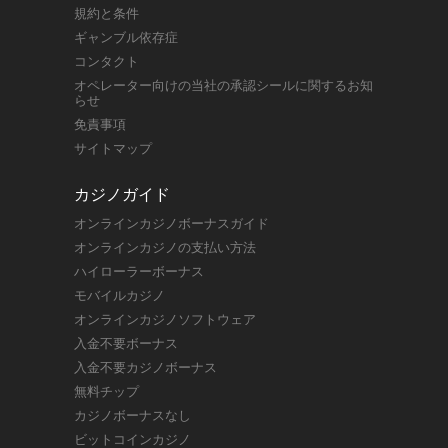
規約と条件
ギャンブル依存症
コンタクト
オペレーター向けの当社の承認シールに関するお知
らせ
免責事項
サイトマップ
カジノガイド
オンラインカジノボーナスガイド
オンラインカジノの支払い方法
ハイローラーボーナス
モバイルカジノ
オンラインカジノソフトウェア
入金不要ボーナス
入金不要カジノボーナス
無料チップ
カジノボーナスなし
ビットコインカジノ