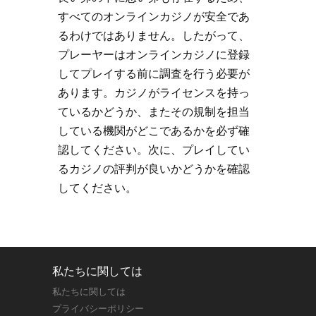
すべてのオンラインカジノが安全であ
るわけではありません。したがって、
プレーヤーはオンラインカジノに登録
してプレイする前に調査を行う必要が
あります。カジノがライセンスを持っ
ているかどうか、またその規制を担当
している機関がどこであるかを必ず確
認してください。次に、プレイしてい
るカジノの評判が良いかどうかを確認
してください。
私たちに関しては
私たちに関しては
プライバシーポリシー