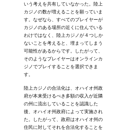
いう考えを共有していなかった。陸上
カジノの数が増えることを願っていま
す。なぜなら、すべてのプレイヤーが
カジノのある場所の近くに住んでいる
わけではなく、陸上カジノが 4 つしか
ないことを考えると、埋まってしまう
可能性があるからです。したがって、
そのようなプレイヤーはオンラインカ
ジノでプレイすることを選択できま
す。
陸上カジノの合法化は、オハイオ州政
府が本来受けるべき多額の収入が近隣
の州に流出していることを認識した
後、オハイオ州政府によって実施され
た。したがって、政府はオハイオ州の
住民に対してそれを合法化することを