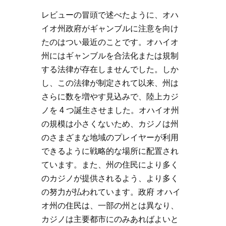
レビューの冒頭で述べたように、オハ
イオ州政府がギャンブルに注意を向け
たのはつい最近のことです。オハイオ
州にはギャンブルを合法化または規制
する法律が存在しませんでした。しか
し、この法律が制定されて以来、州は
さらに数を増やす見込みで、陸上カジ
ノを 4 つ誕生させました。オハイオ州
の規模は小さくないため、カジノは州
のさまざまな地域のプレイヤーが利用
できるように戦略的な場所に配置され
ています。また、州の住民により多く
のカジノが提供されるよう、より多く
の努力が払われています。政府 オハイ
オ州の住民は、一部の州とは異なり、
カジノは主要都市にのみあればよいと