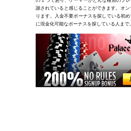
の 1 つであり、ゲーマーがどんな種類のプ
謝されていると感じることができます。オン
ります。入金不要ボーナスを探している初め
に現金化可能なボーナスを探している人まで