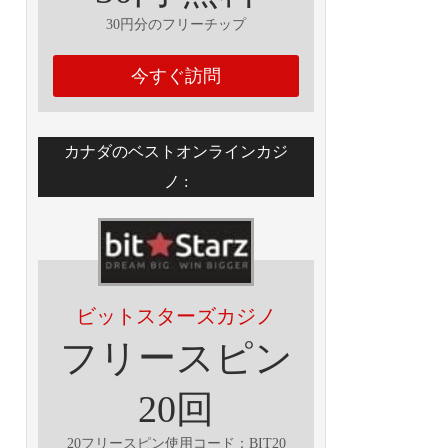
30円分のフリーチップ
今すぐ訪問
カナダのベストオンラインカジ
ノ :
ビットスターズカジノ
フリースピン
20回
20フリースピン使用コード：BIT20