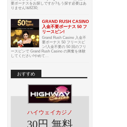
要ボーナスをお探しですか?もう探す必要はあ
りません!&8230;
GRAND RUSH CASINO
入金不要ボーナス 50 フ
リースピン!
Grand Rush Casino 入金不
要ボーナス 50 フリースピ
ン!入金不要の 50 回のフリ
ースピンで Grand Rush Casino の興奮を体験
してください!やめて…
おすすめ
ハイウェイカジノ
30円 無料