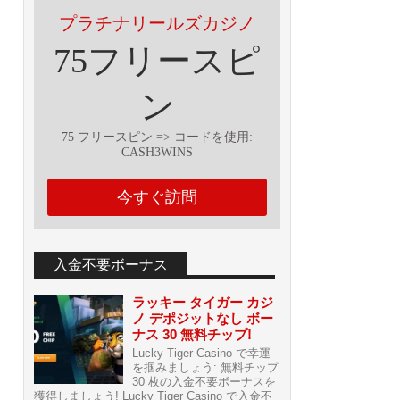
プラチナリールズカジノ
75フリースピ
ン
75 フリースピン => コー​​ドを使用:
CASH3WINS
今すぐ訪問
入金不要ボーナス
ラッキー タイガー カジ
ノ デポジットなし ボー
ナス 30 無料チップ!
Lucky Tiger Casino で幸運
を掴みましょう: 無料チップ
30 枚の入金不要ボーナスを
獲得しましょう! Lucky Tiger Casino で入金不