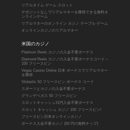
リアルタイム ゲーム スロット
デポジットなしでリアルマネーを獲得できる無料オ
ンラインゲーム
リアルマネーのオンライン カジノ テーブル ゲーム
オンラインカジノのリアルマネー
米国のカジノ
Platinum Reels カジノの入金不要ボーナス
Diamond Reels カジノの入金不要ボーナスコード –
100 フリースピン
Vegas Casino Online 日本 ボーナスでリアルマネー
を獲得
Slotastic 50 フリースピン ボーナス コード
スポーツとカジノの入金不要ボーナス
グランデベガス 50 フリースピン
スロットキャッシュ31円入金不要ボーナス
スロット キャッシュ カジノ 100 フリースピン!
フリースピン日本オンラインカジノ
ボーナス入金不要カジノ (50 円の無料チップ)