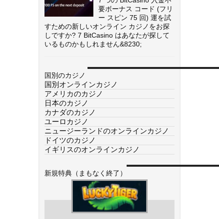
7 つの BitCasino 入金不
要ボーナス コード (フリ
ー スピン 75 回) 運を試
すための新しいオンライン カジノをお探
しですか? 7 BitCasino はあなたが探して
いるものかもしれません&8230;
国別のカジノ
国別オンラインカジノ
アメリカのカジノ
日本のカジノ
カナダのカジノ
ユーロカジノ
ニュージーランドのオンラインカジノ
ドイツのカジノ
イギリスのオンラインカジノ
新規特典（まもなく終了）