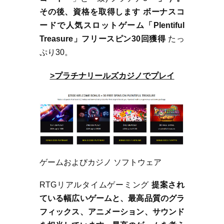
その後、資格を取得します ボーナスコ
ードで人気スロットゲーム「Plentiful
Treasure」フリースピン30回獲得
たっ
ぷり30。
>プラチナリールズカジノでプレイ
ゲームおよびカジノ ソフトウェア
RTGリアルタイムゲーミング
提案され
ている幅広いゲームと、最高品質のグラ
フィックス、アニメーション、サウンド