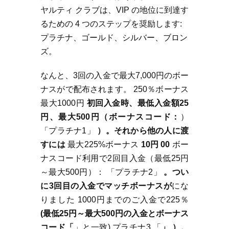
ヤルティ クラブは、VIP の地位に到達す
るための 4 つのステップを奨励します:
プラチナ、ゴールド、シルバー、ブロン
ズ。
なんと、3回の入金で最大7,000円のボー
ナスが
で配布されます。 250％ボーナス
最大1000円
初回入金時、最低入金額25
円、最大500円（ボーナスコード：
）
「プラチナ1」
）。それから他の人に渡
すには
最大225%ボーナス
10円
00
ボー
ナスコード利用で2回目入金（最低25円
～最大500円）：
「プラチナ2」
。つい
に3回目の入金でマッチボーナスが
にな
りました 1000円までのご入金で225％
(最低25円～最大500円の入金とボーナス
コード「
」と一致) プラチナ3
「
」 ）。