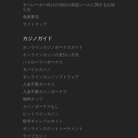
オペレーター向けの当社の承認シールに関するお知
らせ
免責事項
サイトマップ
カジノガイド
オンラインカジノボーナスガイド
オンラインカジノの支払い方法
ハイローラーボーナス
モバイルカジノ
オンラインカジノソフトウェア
入金不要ボーナス
入金不要カジノボーナス
無料チップ
カジノボーナスなし
ビットコインカジノ
暗号ギャンブルサイト
オンラインスロットトーナメント
ライブカジノ