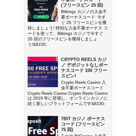
(フリースピン 25 回)
Bitkingz カジノの入金不
要ボーナスコード: 今す
ぐ 25 フリースピンを獲
得しましょう! 特別な入金不要ボーナス コ
ードを使って、Bitkingz カジノで今すぐ
25 回のフリースピンを獲得しましょ
う!&8230;
CRYPTO REELS カジ
ノ デポジットなしボー
ナスコード 100 フリー
スピン!
Crypto Reels Casino 入
金不要ボーナスコード
Crypto Reels Casino Crypto Reels Casino
は 2019 年に登場し、オンラインカジノに
続く新しいプラットフォームです&8230;
7BIT カジノ ボーナス
コード (フリースピン
75 回)