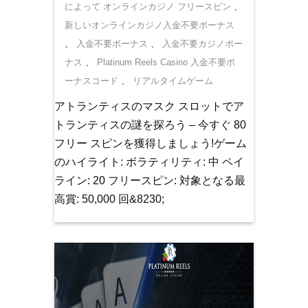
によって オンラインカジノ
フリースピン
、
新しいオンラインカジノ入金不要ボーナス
、
入金不要ボーナス
、
入金不要カジノボー
ナス
、
Platinum Reels Casino 入金不要ボ
ーナスコード
、
リアルタイムゲーム
アトランティスのマスク スロットでア
トランティスの謎を探ろう – 今すぐ 80
フリー スピンを獲得しましょう!ゲーム
のハイライト: ボラティリティ: 中 ペイ
ライン: 20 フリースピン: 対象となる最
高賞: 50,000 回&8230;