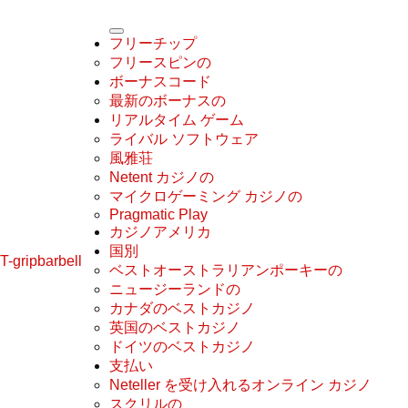
フリーチップ
フリースピンの
ボーナスコード
最新のボーナスの
リアルタイム ゲーム
ライバル ソフトウェア
風雅荘
Netent カジノの
マイクロゲーミング カジノの
Pragmatic Play
カジノアメリカ
国別
T-gripbarbell
ベストオーストラリアンポーキーの
ニュージーランドの
カナダのベストカジノ
英国のベストカジノ
ドイツのベストカジノ
支払い
Neteller を受け入れるオンライン カジノ
スクリルの