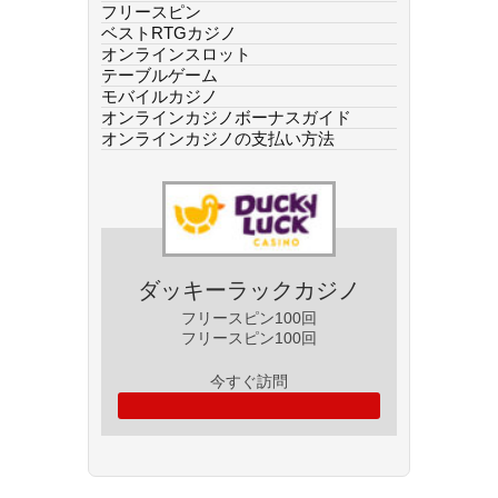
フリースピン
ベストRTGカジノ
オンラインスロット
テーブルゲーム
モバイルカジノ
オンラインカジノボーナスガイド
オンラインカジノの支払い方法
ダッキーラックカジノ
フリースピン100回
フリースピン100回
今すぐ訪問