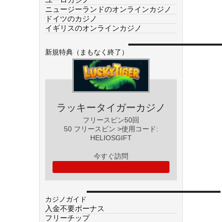
ニュージーランドのオンラインカジノ
ドイツのカジノ
イギリスのオンラインカジノ
新規特典（まもなく終了）
ラッキータイガーカジノ
フリースピン50回
50 フリースピン >使用コード:
HELIOSGIFT
今すぐ訪問
カジノガイド
入金不要ボーナス
フリーチップ