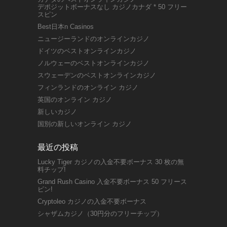
デポジットボーナスなし カジノカナダ * 50 フリー
スピン
Best日本n Casinos
ニュージーランドのオンラインカジノ
ドイツのベストオンラインカジノ
ノルウェーのベストオンラインカジノ
スウェーデンのベストオンラインカジノ
フィンランドのオンライン カジノ
英国のオンライン カジノ
新しいカジノ
国別の新しいオンライン カジノ
最近の投稿
Lucky Tiger カジノの入金不要ボーナス 30 枚の無
料チップ!
Grand Rush Casino 入金不要ボーナス 50 フリース
ピン!
Cryptoleo カジノの入金不要ボーナス
シャザムカジノ（30円分のフリーチップ）