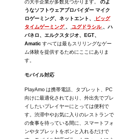
の大手企業が多数見つかります。
のよ
うなソフトウェアプロバイダー マイク
ロゲーミング、ネットエント、
ビッグ
タイムゲーミング
、
ユグドラシル
、ハ
バネロ、エルクスタジオ、EGT、
Amatic
すべては最もスリリングなゲー
ム体験を提供するためにここにありま
す。
モバイル対応
PlayAmo は携帯電話、タブレット、PC
向けに最適化されており、外出先でプレ
イしたいプレイヤーにとっては便利で
す。渋滞中やお気に入りのレストランで
の食事を待っている間に、スマートフォ
ンやタブレットをポンと入れるだけで