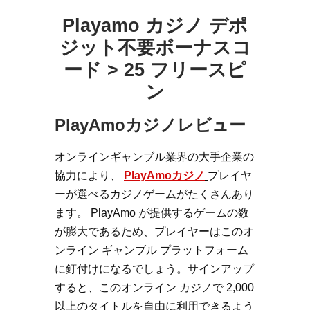
Playamo カジノ デポ
ジット不要ボーナスコ
ード > 25 フリースピ
ン
PlayAmoカジノレビュー
オンラインギャンブル業界の大手企業の
協力により、
PlayAmoカジノ
プレイヤ
ーが選べるカジノゲームがたくさんあり
ます。 PlayAmo が提供するゲームの数
が膨大であるため、プレイヤーはこのオ
ンライン ギャンブル プラットフォーム
に釘付けになるでしょう。サインアップ
すると、このオンライン カジノで 2,000
以上のタイトルを自由に利用できるよう