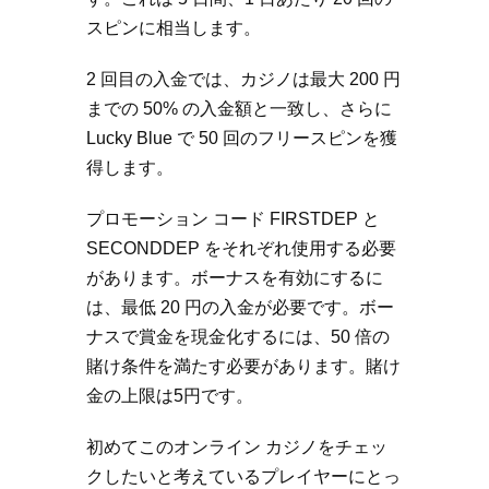
スピンに相当します。
2 回目の入金では、カジノは最大 200 円
までの 50% の入金額と一致し、さらに
Lucky Blue で 50 回のフリースピンを獲
得します。
プロモーション コード FIRSTDEP と
SECONDDEP をそれぞれ使用する必要
があります。ボーナスを有効にするに
は、最低 20 円の入金が必要です。ボー
ナスで賞金を現金化するには、50 倍の
賭け条件を満たす必要があります。賭け
金の上限は5円です。
初めてこのオンライン カジノをチェッ
クしたいと考えているプレイヤーにとっ