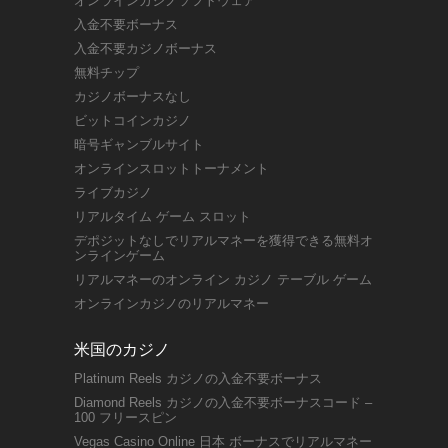
オンラインカジノソフトウェア
入金不要ボーナス
入金不要カジノボーナス
無料チップ
カジノボーナスなし
ビットコインカジノ
暗号ギャンブルサイト
オンラインスロットトーナメント
ライブカジノ
リアルタイム ゲーム スロット
デポジットなしでリアルマネーを獲得できる無料オ
ンラインゲーム
リアルマネーのオンライン カジノ テーブル ゲーム
オンラインカジノのリアルマネー
米国のカジノ
Platinum Reels カジノの入金不要ボーナス
Diamond Reels カジノの入金不要ボーナスコード –
100 フリースピン
Vegas Casino Online 日本 ボーナスでリアルマネー