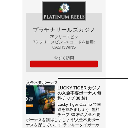
プラチナリールズカジノ
75フリースピン
75 フリースピン => コー​​ドを使用:
CASH3WINS
今すぐ訪問
入金不要ボーナス
LUCKY TIGER カジノ
の入金不要ボーナス 無
料チップ 30 枚!
Lucky Tiger Casino で幸
運を掴みましょう: 無料
チップ 30 枚の入金不要
ボーナスを獲得しましょう!入金不要ボー
ナスを探しています ラッキータイガーカ