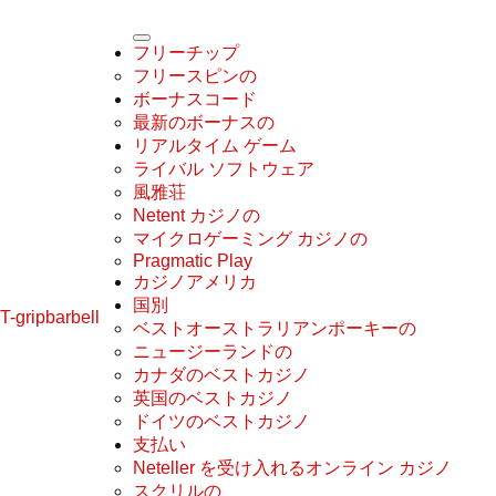
フリーチップ
フリースピンの
ボーナスコード
最新のボーナスの
リアルタイム ゲーム
ライバル ソフトウェア
風雅荘
Netent カジノの
マイクロゲーミング カジノの
Pragmatic Play
カジノアメリカ
国別
T-gripbarbell
ベストオーストラリアンポーキーの
ニュージーランドの
カナダのベストカジノ
英国のベストカジノ
ドイツのベストカジノ
支払い
Neteller を受け入れるオンライン カジノ
スクリルの