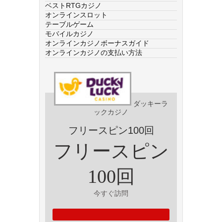
ベストRTGカジノ
オンラインスロット
テーブルゲーム
モバイルカジノ
オンラインカジノボーナスガイド
オンラインカジノの支払い方法
ダッキーラ
ックカジノ
フリースピン100回
フリースピン
100回
今すぐ訪問