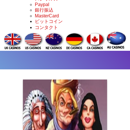
Paypal
銀行振込
MasterCard
ビットコイン
コンタクト