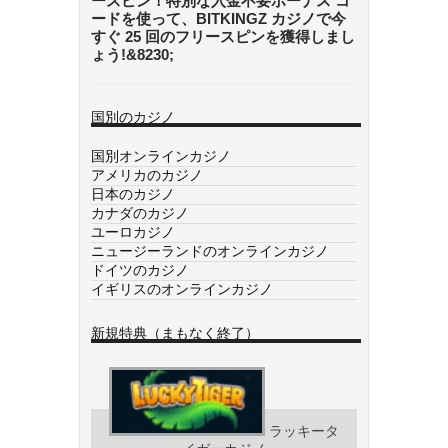
ースピン！特別な入金不要ボーナス コ
ードを使って、BITKINGZ カジノで今
すぐ 25 回のフリースピンを獲得しまし
ょう!&8230;
国別のカジノ
国別オンラインカジノ
アメリカのカジノ
日本のカジノ
カナダのカジノ
ユーロカジノ
ニュージーランドのオンラインカジノ
ドイツのカジノ
イギリスのオンラインカジノ
新規特典（まもなく終了）
ラッキータ