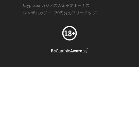
Cryptoleo カジノの入金不要ボーナス
シャザムカジノ（30円分のフリーチップ）