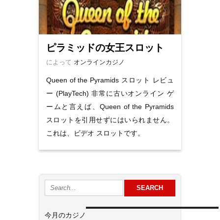
ピラミッドの女王スロット
によって
オンラインカジノ
Queen of the Pyramids スロット レビュ
ー (PlayTech) 非常に古いオンライン ゲ
ームと言えば、Queen of the Pyramids
スロットを引用せずにはいられません。
これは、ビデオ スロットです。
今月のカジノ