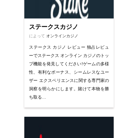
ステークスカジノ
によって
オンラインカジノ
ステークス カジノ レビュー 独占レビュ
ーでステークス オンライン カジノのトッ
プ機能を発見してください!ゲームの多様
性、有利なボーナス、シームレスなユー
ザー エクスペリエンスに関する専門家の
洞察を明らかにします。賭けて本物を勝
ち取る…