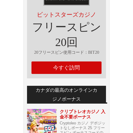
ビットスターズカジノ
フリースピン
20回
20フリースピン使用コード：BIT20
今すぐ訪問
カナダの最高のオンラインカ
ジノボーナス
クリプトレオカジノ 入
金不要ボーナス
Cryptoleo カジノ デポジッ
トなしボーナス 25 フリー
スピン ボーナスコードの