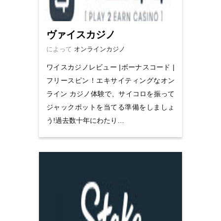
ヴァイスカジノ
によって
オンラインカジノ
ワイスカジノレビュー |ボーナスコード |
フリースピン！エキサイティングなオン
ライン カジノ体験で、サイコロを振って
ジャックポットを当てる準備をしましょ
う!過去数十年にわたり…