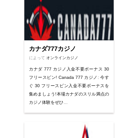
カナダ777カジノ
によって
オンラインカジノ
カナダ 777 カジノ入金不要ボーナス 30
フリースピン! Canada 777 カジノ: 今す
ぐ 30 フリースピン入金不要ボーナスを
集めましょう!本場カナダのスリル満点の
カジノ体験をぜひ…