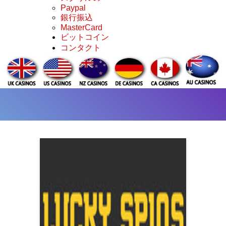
Paypal
銀行振込
MasterCard
ビットコイン
コンタクト