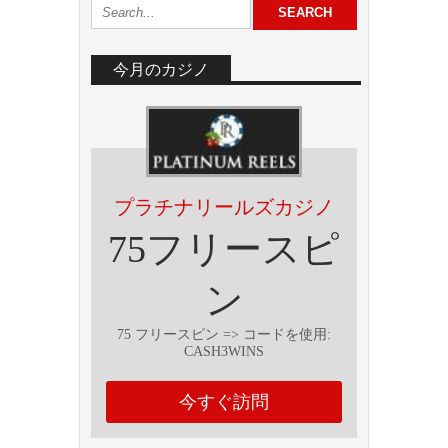
今月のカジノ
プラチナリールズカジノ
75フリースピ
ン
75 フリースピン => コー​​ドを使用:
CASH3WINS
今すぐ訪問