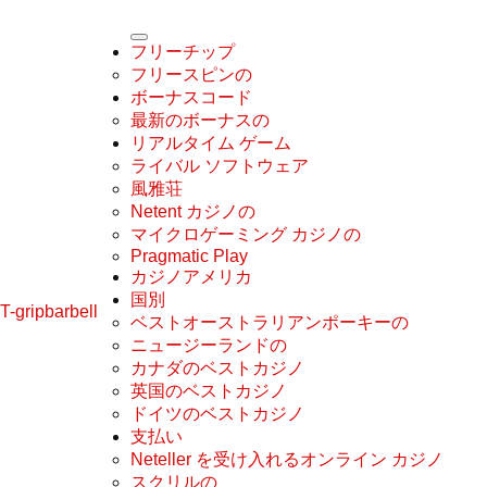
フリーチップ
フリースピンの
ボーナスコード
最新のボーナスの
リアルタイム ゲーム
ライバル ソフトウェア
風雅荘
Netent カジノの
マイクロゲーミング カジノの
Pragmatic Play
カジノアメリカ
国別
T-gripbarbell
ベストオーストラリアンポーキーの
ニュージーランドの
カナダのベストカジノ
英国のベストカジノ
ドイツのベストカジノ
支払い
Neteller を受け入れるオンライン カジノ
スクリルの