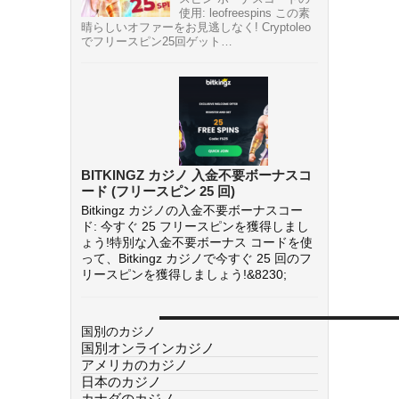
使用: leofreespins この素
晴らしいオファーをお見逃しなく! Cryptoleo
でフリースピン25回ゲット…
BITKINGZ カジノ 入金不要ボーナスコ
ード (フリースピン 25 回)
Bitkingz カジノの入金不要ボーナスコー
ド: 今すぐ 25 フリースピンを獲得しまし
ょう!特別な入金不要ボーナス コードを使
って、Bitkingz カジノで今すぐ 25 回のフ
リースピンを獲得しましょう!&8230;
国別のカジノ
国別オンラインカジノ
アメリカのカジノ
日本のカジノ
カナダのカジノ