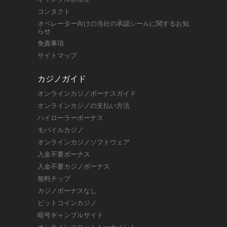
コンタクト
オペレーター向けの当社の承認シールに関するお知
らせ
免責事項
サイトマップ
カジノガイド
オンラインカジノボーナスガイド
オンラインカジノの支払い方法
ハイローラーボーナス
モバイルカジノ
オンラインカジノソフトウェア
入金不要ボーナス
入金不要カジノボーナス
無料チップ
カジノボーナスなし
ビットコインカジノ
暗号ギャンブルサイト