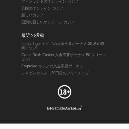
フィンランドのオンライン カジノ
英国のオンライン カジノ
新しいカジノ
国別の新しいオンライン カジノ
最近の投稿
Lucky Tiger カジノの入金不要ボーナス 30 枚の無
料チップ!
Grand Rush Casino 入金不要ボーナス 50 フリース
ピン!
Cryptoleo カジノの入金不要ボーナス
シャザムカジノ（30円分のフリーチップ）