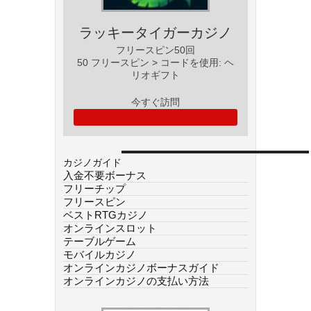
ラッキータイガーカジノ
フリースピン50回
50 フリースピン > コードを使用: ヘ
リオギフト
今すぐ訪問
カジノガイド
入金不要ボーナス
フリーチップ
フリースピン
ベストRTGカジノ
オンラインスロット
テーブルゲーム
モバイルカジノ
オンラインカジノボーナスガイド
オンラインカジノの支払い方法