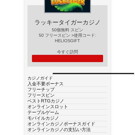
ラッキータイガーカジノ
50個無料 スピン
50 フリースピン >使用コード:
HELIOSGIFT
今すぐ訪問
カジノガイド
入金不要ボーナス
フリーチップ
フリースピン
ベストRTGカジノ
オンラインスロット
テーブルゲーム
モバイルカジノ
オンラインカジノボーナスガイド
オンラインカジノの支払い方法