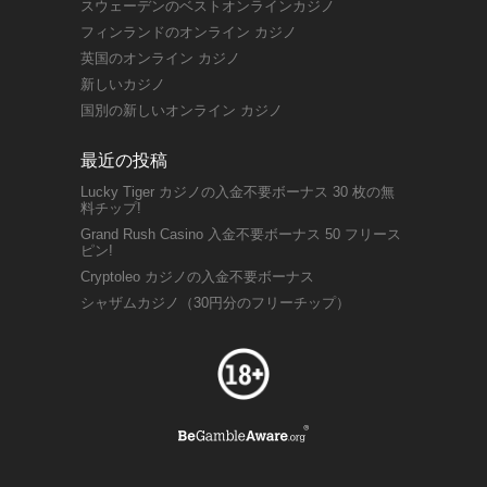
スウェーデンのベストオンラインカジノ
フィンランドのオンライン カジノ
英国のオンライン カジノ
新しいカジノ
国別の新しいオンライン カジノ
最近の投稿
Lucky Tiger カジノの入金不要ボーナス 30 枚の無
料チップ!
Grand Rush Casino 入金不要ボーナス 50 フリース
ピン!
Cryptoleo カジノの入金不要ボーナス
シャザムカジノ（30円分のフリーチップ）