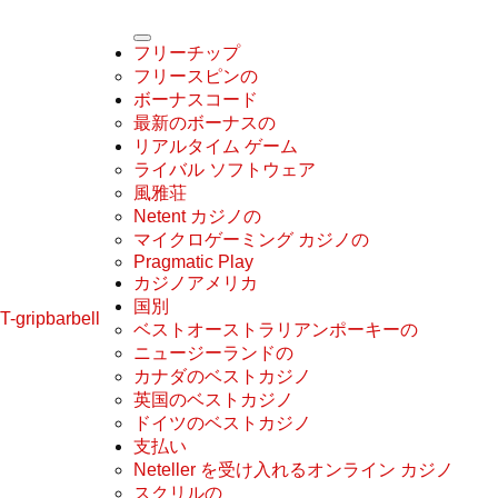
フリーチップ
フリースピンの
ボーナスコード
最新のボーナスの
リアルタイム ゲーム
ライバル ソフトウェア
風雅荘
Netent カジノの
マイクロゲーミング カジノの
Pragmatic Play
カジノアメリカ
国別
T-gripbarbell
ベストオーストラリアンポーキーの
ニュージーランドの
カナダのベストカジノ
英国のベストカジノ
ドイツのベストカジノ
支払い
Neteller を受け入れるオンライン カジノ
スクリルの