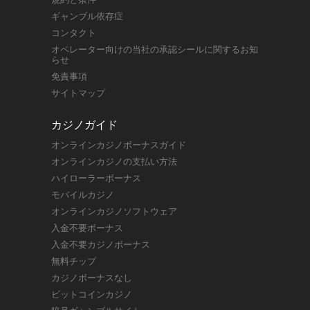
ギャンブル依存症
コンタクト
オペレーター向けの当社の承認シールに関するお知
らせ
免責事項
サイトマップ
カジノガイド
オンラインカジノボーナスガイド
オンラインカジノの支払い方法
ハイローラーボーナス
モバイルカジノ
オンラインカジノソフトウェア
入金不要ボーナス
入金不要カジノボーナス
無料チップ
カジノボーナスなし
ビットコインカジノ