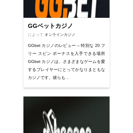
GGベットカジノ
によって
オンラインカジノ
GGbet カジノのレビュー – 特別な 20 フ
リー スピン ボーナスを入手できる場所
GGbet カジノは、さまざまなゲームを愛
するプレイヤーにとってかなりまともな
カジノです。彼らも…