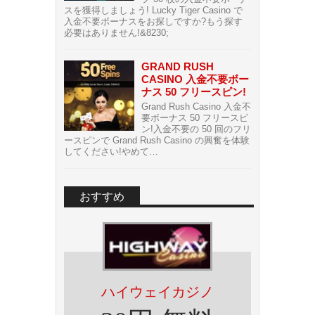
スを獲得しましょう! Lucky Tiger Casino で
入金不要ボーナスをお探しですか?もう探す
必要はありません!&8230;
GRAND RUSH
CASINO 入金不要ボー
ナス 50 フリースピン!
Grand Rush Casino 入金不
要ボーナス 50 フリースピ
ン!入金不要の 50 回のフリ
ースピンで Grand Rush Casino の興奮を体験
してください!やめて…
おすすめ
ハイウェイカジノ