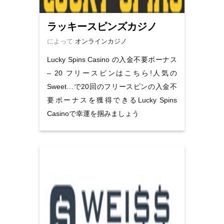
ラッキースピンズカジノ
によって
オンラインカジノ
Lucky Spins Casino の入金不要ボーナス
– 20 フリースピンはこちら!人気の
Sweet…で20回のフリースピンの入金不
要ボーナスを獲得できるLucky Spins
Casinoで幸運を掴みましょう