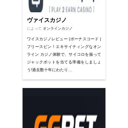
ヴァイスカジノ
によって
オンラインカジノ
ワイスカジノレビュー |ボーナスコード |
フリースピン！エキサイティングなオン
ライン カジノ体験で、サイコロを振って
ジャックポットを当てる準備をしましょ
う!過去数十年にわたり…