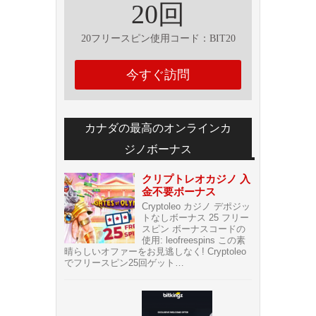
20回
20フリースピン使用コード：BIT20
今すぐ訪問
カナダの最高のオンラインカ
ジノボーナス
クリプトレオカジノ 入
金不要ボーナス
Cryptoleo カジノ デポジッ
トなしボーナス 25 フリー
スピン ボーナスコードの
使用: leofreespins この素
晴らしいオファーをお見逃しなく! Cryptoleo
でフリースピン25回ゲット…