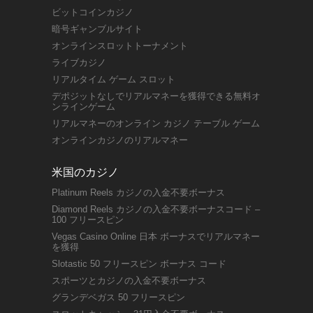
ビットコインカジノ
暗号ギャンブルサイト
オンラインスロットトーナメント
ライブカジノ
リアルタイム ゲーム スロット
デポジットなしでリアルマネーを獲得できる無料オ
ンラインゲーム
リアルマネーのオンライン カジノ テーブル ゲーム
オンラインカジノのリアルマネー
米国のカジノ
Platinum Reels カジノの入金不要ボーナス
Diamond Reels カジノの入金不要ボーナスコード –
100 フリースピン
Vegas Casino Online 日本 ボーナスでリアルマネー
を獲得
Slotastic 50 フリースピン ボーナス コード
スポーツとカジノの入金不要ボーナス
グランデベガス 50 フリースピン