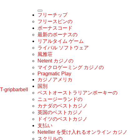
フリーチップ
フリースピンの
ボーナスコード
最新のボーナスの
リアルタイム ゲーム
ライバル ソフトウェア
風雅荘
Netent カジノの
マイクロゲーミング カジノの
Pragmatic Play
カジノアメリカ
国別
T-gripbarbell
ベストオーストラリアンポーキーの
ニュージーランドの
カナダのベストカジノ
英国のベストカジノ
ドイツのベストカジノ
支払い
Neteller を受け入れるオンライン カジノ
スクリルの