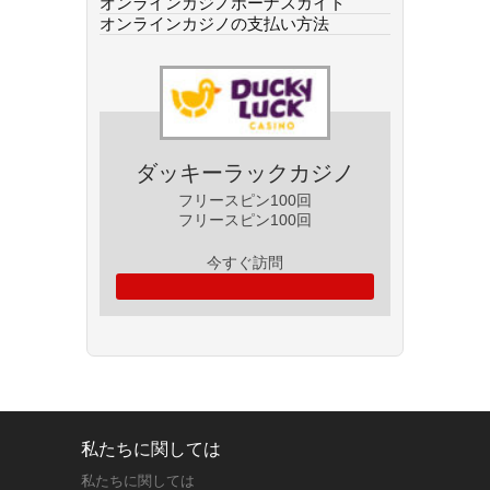
オンラインカジノボーナスガイド
オンラインカジノの支払い方法
ダッキーラックカジノ
フリースピン100回
フリースピン100回
今すぐ訪問
私たちに関しては
私たちに関しては