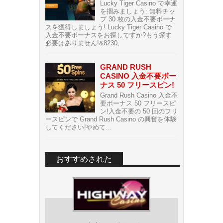
Lucky Tiger Casino で幸運
を掴みましょう: 無料チッ
プ 30 枚の入金不要ボーナ
スを獲得しましょう! Lucky Tiger Casino で
入金不要ボーナスをお探しですか?もう探す
必要はありません!&8230;
GRAND RUSH
CASINO 入金不要ボー
ナス 50 フリースピン!
Grand Rush Casino 入金不
要ボーナス 50 フリースピ
ン!入金不要の 50 回のフリ
ースピンで Grand Rush Casino の興奮を体験
してください!やめて…
おすすめされた