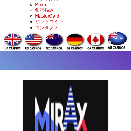
Paypal
銀行振込
MasterCard
ビットコイン
コンタクト