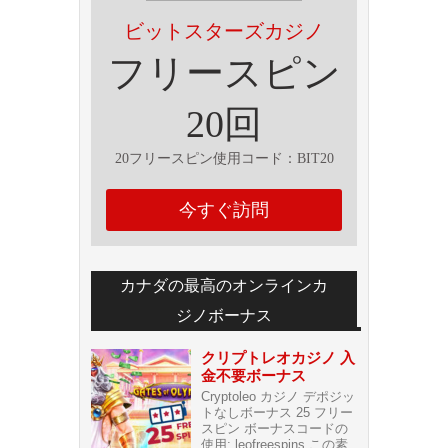
ビットスターズカジノ
フリースピン
20回
20フリースピン使用コード：BIT20
今すぐ訪問
カナダの最高のオンラインカ
ジノボーナス
クリプトレオカジノ 入
金不要ボーナス
Cryptoleo カジノ デポジッ
トなしボーナス 25 フリー
スピン ボーナスコードの
使用: leofreespins この素