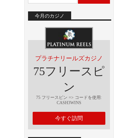
今月のカジノ
プラチナリールズカジノ
75フリースピ
ン
75 フリースピン => コー​​ドを使用:
CASH3WINS
今すぐ訪問