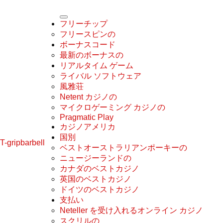
フリーチップ
フリースピンの
ボーナスコード
最新のボーナスの
リアルタイム ゲーム
ライバル ソフトウェア
風雅荘
Netent カジノの
マイクロゲーミング カジノの
Pragmatic Play
カジノアメリカ
国別
T-gripbarbell
ベストオーストラリアンポーキーの
ニュージーランドの
カナダのベストカジノ
英国のベストカジノ
ドイツのベストカジノ
支払い
Neteller を受け入れるオンライン カジノ
スクリルの