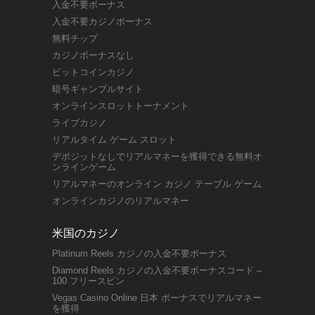
入金不要ボーナス
入金不要カジノボーナス
無料チップ
カジノボーナスなし
ビットコインカジノ
暗号ギャンブルサイト
オンラインスロットトーナメント
ライブカジノ
リアルタイム ゲーム スロット
デポジットなしでリアルマネーを獲得できる無料オ
ンラインゲーム
リアルマネーのオンライン カジノ テーブル ゲーム
オンラインカジノのリアルマネー
米国のカジノ
Platinum Reels カジノの入金不要ボーナス
Diamond Reels カジノの入金不要ボーナスコード –
100 フリースピン
Vegas Casino Online 日本 ボーナスでリアルマネー
を獲得