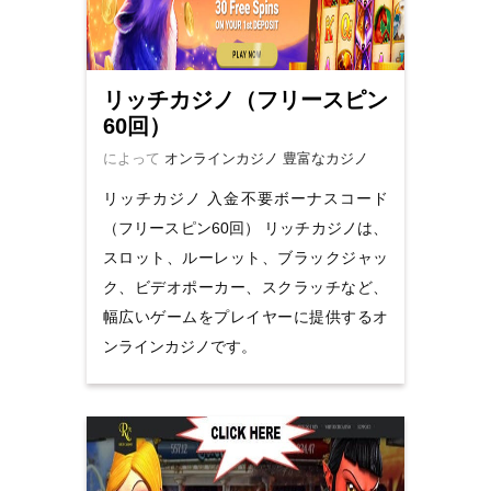
リッチカジノ（フリースピン
60回）
によって
オンラインカジノ
豊富なカジノ
リッチカジノ 入金不要ボーナスコード
（フリースピン60回） リッチカジノは、
スロット、ルーレット、ブラックジャッ
ク、ビデオポーカー、スクラッチなど、
幅広いゲームをプレイヤーに提供するオ
ンラインカジノです。