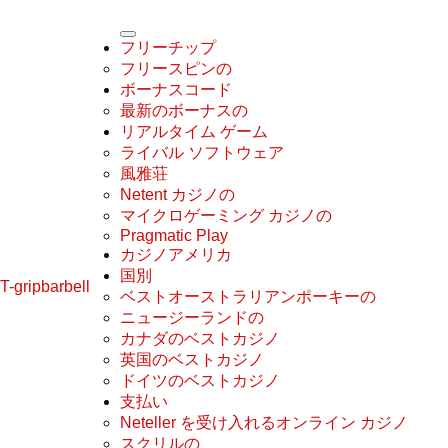
フリーチップ
フリースピンの
ボーナスコード
最新のボーナスの
リアルタイム ゲーム
ライバル ソフトウェア
風雅荘
Netent カジノの
マイクロゲーミング カジノの
Pragmatic Play
カジノアメリカ
国別
T-gripbarbell
ベストオーストラリアンポーキーの
ニュージーランドの
カナダのベストカジノ
英国のベストカジノ
ドイツのベストカジノ
支払い
Neteller を受け入れるオンライン カジノ
スクリルの