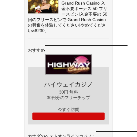
Grand Rush Casino 入
金不要ボーナス 50 フリ
ースピン!入金不要の 50
回のフリースピンで Grand Rush Casino
の興奮を体験してください!やめてくださ
い&8230;
おすすめ
ハイウェイカジノ
30円 無料
30円分のフリーチップ
今すぐ訪問
カナダのベストオンラインカジノ :