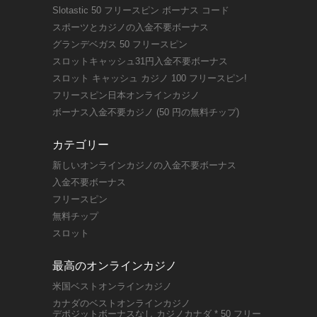
Slotastic 50 フリースピン ボーナス コード
スポーツとカジノの入金不要ボーナス
グランデベガス 50 フリースピン
スロットキャッシュ31円入金不要ボーナス
スロット キャッシュ カジノ 100 フリースピン!
フリースピン日本オンラインカジノ
ボーナス入金不要カジノ (50 円の無料チップ)
カテゴリー
新しいオンラインカジノの入金不要ボーナス
入金不要ボーナス
フリースピン
無料チップ
スロット
最高のオンラインカジノ
米国ベストオンラインカジノ
カナダのベストオンラインカジノ
デポジットボーナスなし カジノカナダ * 50 フリー