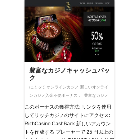
豊富なカジノキャッシュバッ
ク
によって
オンラインカジノ
新しいオンライ
ンカジノ入金不要ボーナス
、
豊富なカジノ
このボーナスの獲得方法: リンクを使用
してリッチカジノのサイトにアクセス:
RichCasino CashBack 新しいアカウン
トを作成する プレーヤーで 25 円以上の