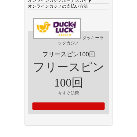
オンラインカジノボーナスガイド
オンラインカジノの支払い方法
ダッキーラ
ックカジノ
フリースピン100回
フリースピン
100回
今すぐ訪問