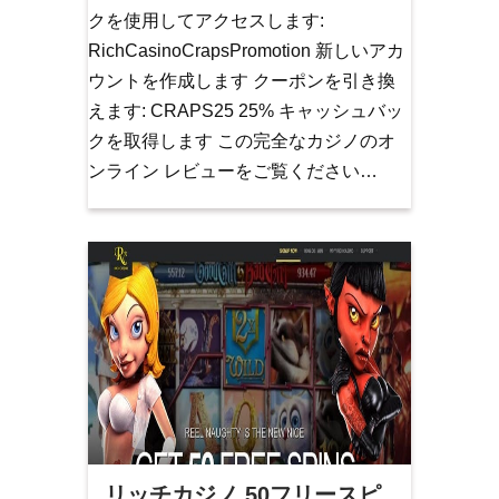
クを使用してアクセスします:
RichCasinoCrapsPromotion 新しいアカ
ウントを作成します クーポンを引き換
えます: CRAPS25 25% キャッシュバッ
クを取得します この完全なカジノのオ
ンライン レビューをご覧ください…
リッチカジノ 50フリースピ