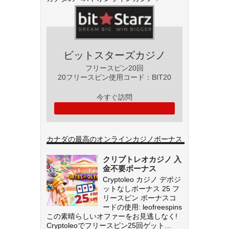
ビットスターズカジノ
フリースピン20回
20フリースピン使用コード：BIT20
今すぐ訪問
カナダの最高のオンラインカジノボーナス
クリプトレオカジノ 入
金不要ボーナス
Cryptoleo カジノ デポジ
ットなしボーナス 25 フ
リースピン ボーナスコ
ードの使用: leofreespins
この素晴らしいオファーをお見逃しなく!
Cryptoleoでフリースピン25回ゲット…