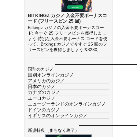
BITKINGZ カジノ 入金不要ボーナスコ
ード (フリースピン 25 回)
Bitkingz カジノの入金不要ボーナスコー
ド: 今すぐ 25 フリースピンを獲得しまし
ょう!特別な入金不要ボーナス コードを使
って、Bitkingz カジノで今すぐ 25 回のフ
リースピンを獲得しましょう!&8230;
国別のカジノ
国別オンラインカジノ
アメリカのカジノ
日本のカジノ
カナダのカジノ
ユーロカジノ
ニュージーランドのオンラインカジノ
ドイツのカジノ
イギリスのオンラインカジノ
新規特典（まもなく終了）