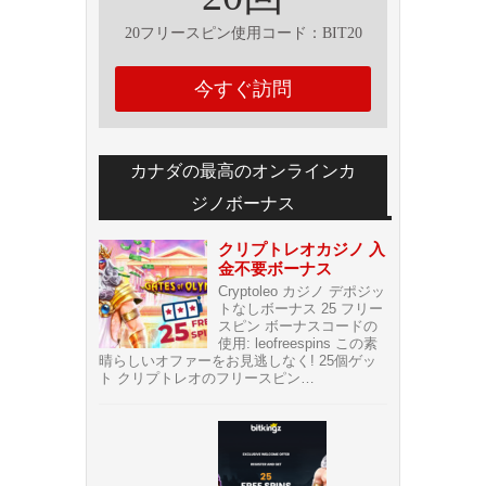
20フリースピン使用コード：BIT20
今すぐ訪問
カナダの最高のオンラインカ
ジノボーナス
クリプトレオカジノ 入
金不要ボーナス
Cryptoleo カジノ デポジッ
トなしボーナス 25 フリー
スピン ボーナスコードの
使用: leofreespins この素
晴らしいオファーをお見逃しなく! 25個ゲッ
ト クリプトレオのフリースピン…