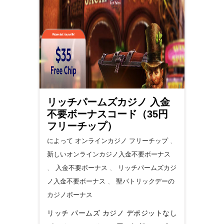
リッチパームズカジノ 入金
不要ボーナスコード（35円
フリーチップ）
によって オンラインカジノ
フリーチップ
、
新しいオンラインカジノ入金不要ボーナス
、
入金不要ボーナス
、
リッチパームズカジ
ノ入金不要ボーナス
、
聖パトリックデーの
カジノボーナス
リッチ パームズ カジノ デポジットなし