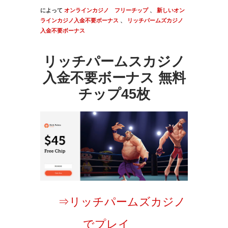
によって
オンラインカジノ
フリーチップ
、
新しいオン
ラインカジノ入金不要ボーナス
、
リッチパームズカジノ
入金不要ボーナス
リッチパームスカジノ
入金不要ボーナス 無料
チップ45枚
⇒リッチパームズカジノ
でプレイ