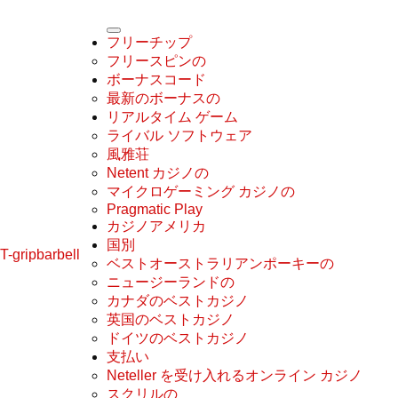
フリーチップ
フリースピンの
ボーナスコード
最新のボーナスの
リアルタイム ゲーム
ライバル ソフトウェア
風雅荘
Netent カジノの
マイクロゲーミング カジノの
Pragmatic Play
カジノアメリカ
国別
T-gripbarbell
ベストオーストラリアンポーキーの
ニュージーランドの
カナダのベストカジノ
英国のベストカジノ
ドイツのベストカジノ
支払い
Neteller を受け入れるオンライン カジノ
スクリルの