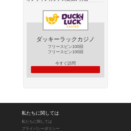
ダッキーラックカジノ
フリースピン100回
フリースピン100回
今すぐ訪問
私たちに関しては
私たちに関しては
プライバシーポリシー