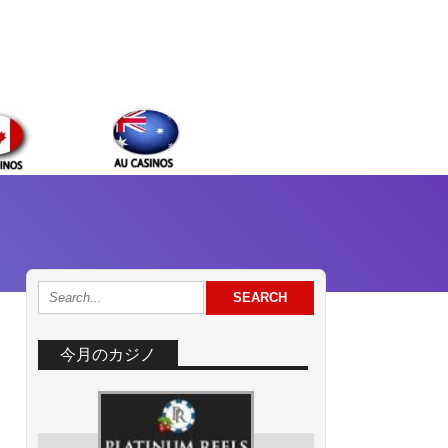
2
今月のカジノ