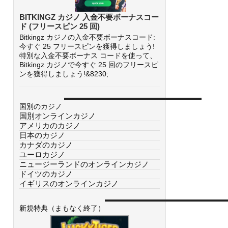
BITKINGZ カジノ 入金不要ボーナスコー
ド (フリースピン 25 回)
Bitkingz カジノの入金不要ボーナスコード:
今すぐ 25 フリースピンを獲得しましょう!
特別な入金不要ボーナス コードを使って、
Bitkingz カジノで今すぐ 25 回のフリースピ
ンを獲得しましょう!&8230;
国別のカジノ
国別オンラインカジノ
アメリカのカジノ
日本のカジノ
カナダのカジノ
ユーロカジノ
ニュージーランドのオンラインカジノ
ドイツのカジノ
イギリスのオンラインカジノ
新規特典（まもなく終了）