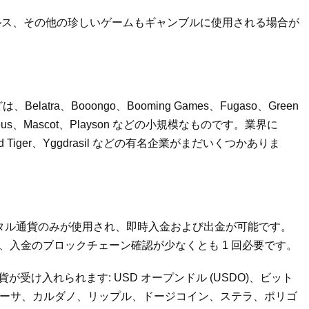
ルス、その他の珍しいゲームもギャンブルに使用される場合が
latra、Booongo、Booming Games、Fugaso、Green
、Nucleus、Mascot、Playson などの小規模なものです。業界に
nt、Red Tiger、Yggdrasil などの有名企業がまだいくつかありま
にはデジタル通貨のみが使用され、即時入金および出金が可能です。
、入金のブロックチェーン確認が少なくとも 1 回必要です。
貨が受け入れられます: USD オープンドル (USDO)、ビット
ン、イーサ、カルダノ、リップル、ドージコイン、ステラ、ポリゴ