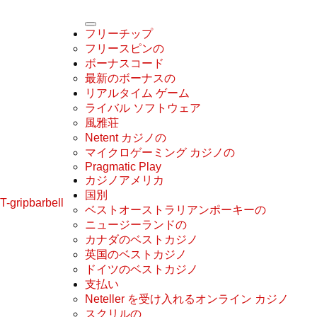
フリーチップ
フリースピンの
ボーナスコード
最新のボーナスの
リアルタイム ゲーム
ライバル ソフトウェア
風雅荘
Netent カジノの
マイクロゲーミング カジノの
Pragmatic Play
カジノアメリカ
国別
T-gripbarbell
ベストオーストラリアンポーキーの
ニュージーランドの
カナダのベストカジノ
英国のベストカジノ
ドイツのベストカジノ
支払い
Neteller を受け入れるオンライン カジノ
スクリルの