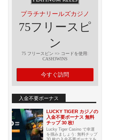
プラチナリールズカジノ
75フリースピ
ン
75 フリースピン => コー​​ドを使用:
CASH3WINS
今すぐ訪問
入金不要ボーナス
LUCKY TIGER カジノの
入金不要ボーナス 無料
チップ 30 枚!
Lucky Tiger Casino で幸運
を掴みましょう: 無料チップ
30 枚の入金不要ボーナスを