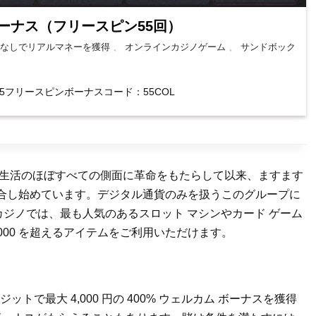
ーナス（フリースピン55回）
トなしでリアルマネーを獲得
、
オンラインカジノゲーム
、
サンドボック
5フリースピンボーナスコード：55COL
代生活のほぼすべての側面に革命をもたらして以来、ますます
合し始めています。デジタル通貨のみを扱うこのグループに
です。カジノでは、最も人気のあるスロット マシンやカード ゲーム
000 を超えるアイテムをご利用いただけます。
ットで最大 4,000 円の 400% ウェルカム ボーナスを獲得