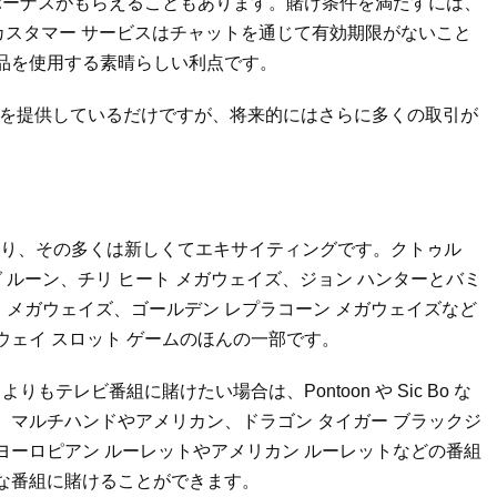
のボーナスがもらえることもあります。賭け条件を満たすには、
カスタマー サービスはチャットを通じて有効期限がないこと
品を使用する素晴らしい利点です。
取引を提供しているだけですが、将来的にはさらに多くの取引が
っており、その多くは新しくてエキサイティングです。クトゥル
 ルーン、チリ ヒート メガウェイズ、ジョン ハンターとバミ
ト メガウェイズ、ゴールデン レプラコーン メガウェイズなど
ェイ スロット ゲームのほんの一部です。
もテレビ番組に賭けたい場合は、Pontoon や Sic Bo な
マルチハンドやアメリカン、ドラゴン タイガー ブラックジ
ーロピアン ルーレットやアメリカン ルーレットなどの番組
な番組に賭けることができます。