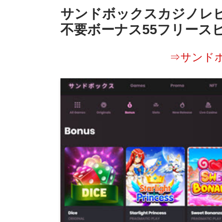
サンドボックスカジノレビ
不要ボーナス55フリース
⇒サンド