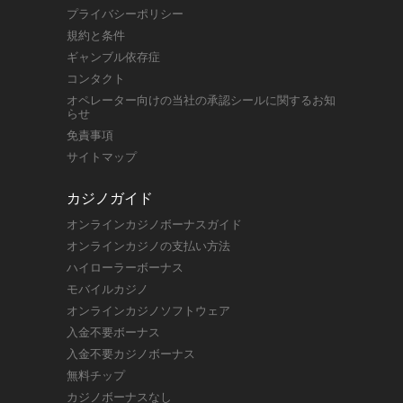
プライバシーポリシー
規約と条件
ギャンブル依存症
コンタクト
オペレーター向けの当社の承認シールに関するお知
らせ
免責事項
サイトマップ
カジノガイド
オンラインカジノボーナスガイド
オンラインカジノの支払い方法
ハイローラーボーナス
モバイルカジノ
オンラインカジノソフトウェア
入金不要ボーナス
入金不要カジノボーナス
無料チップ
カジノボーナスなし