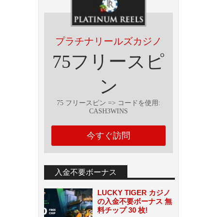
プラチナリールズカジノ
75フリースピ
ン
75 フリースピン => コー​​ドを使用:
CASH3WINS
今すぐ訪問
入金不要ボーナス
LUCKY TIGER カジノ
の入金不要ボーナス 無
料チップ 30 枚!