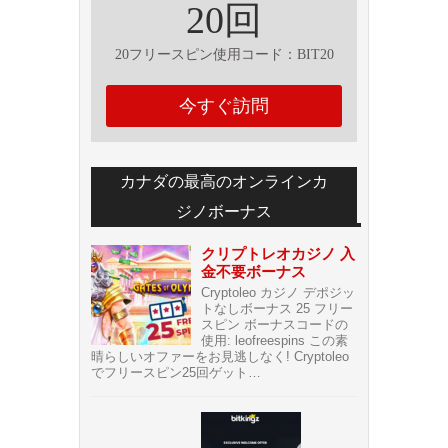
20回
20フリースピン使用コード：BIT20
今すぐ訪問
カナダの最高のオンラインカ
ジノボーナス
クリプトレオカジノ 入
金不要ボーナス
Cryptoleo カジノ デポジッ
トなしボーナス 25 フリー
スピン ボーナスコードの
使用: leofreespins この素
晴らしいオファーをお見逃しなく! Cryptoleo
でフリースピン25回ゲット…