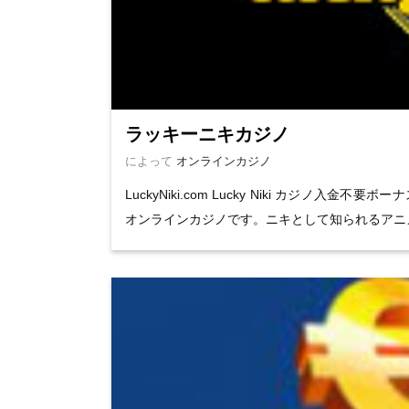
ラッキーニキカジノ
によって
オンラインカジノ
LuckyNiki.com Lucky Niki カジノ
オンラインカジノです。ニキとして知られるアニ