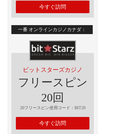
今すぐ訪問
一番 オンラインカジノカナダ：
ビットスターズカジノ
フリースピン
20回
20フリースピン使用コード：BIT20
今すぐ訪問