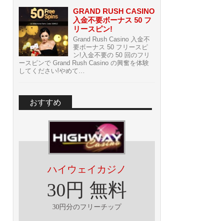
GRAND RUSH CASINO
入金不要ボーナス 50 フ
リースピン!
Grand Rush Casino 入金不
要ボーナス 50 フリースピ
ン!入金不要の 50 回のフリ
ースピンで Grand Rush Casino の興奮を体験
してください!やめて…
おすすめ
ハイウェイカジノ
30円 無料
30円分のフリーチップ