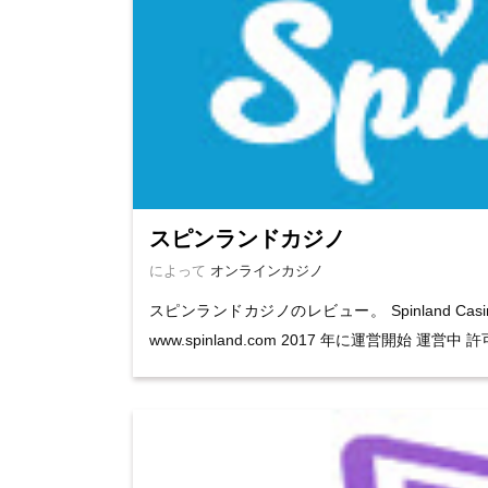
スピンランドカジノ
によって
オンラインカジノ
スピンランドカジノのレビュー。 Spinland Cas
www.spinland.com 2017 年に運営開始 運