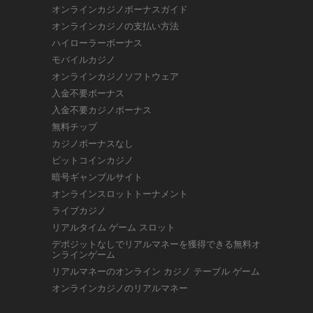
オンラインカジノボーナスガイド
オンラインカジノの支払い方法
ハイローラーボーナス
モバイルカジノ
オンラインカジノソフトウェア
入金不要ボーナス
入金不要カジノボーナス
無料チップ
カジノボーナスなし
ビットコインカジノ
暗号ギャンブルサイト
オンラインスロットトーナメント
ライブカジノ
リアルタイム ゲーム スロット
デポジットなしでリアルマネーを獲得できる無料オ
ンラインゲーム
リアルマネーのオンライン カジノ テーブル ゲーム
オンラインカジノのリアルマネー