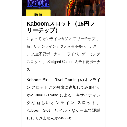
Kaboomスロット（15円フ
リーチップ）
によって オンラインカジノ
フリーチップ
、
新しいオンラインカジノ入金不要ボーナス
、
入金不要ボーナス
、
ライバルゲーミング
スロット
、
Slotgard Casino 入金不要ボーナ
ス
Kaboom Slot – Rival Gaming のオンライ
ン スロット この興奮に参加してみません
か? Rival Gaming によるエキサイティン
グな新しいオンライン スロット、
Kaboom Slot – ワイルドなゲームで運試
ししてみませんか&8230;