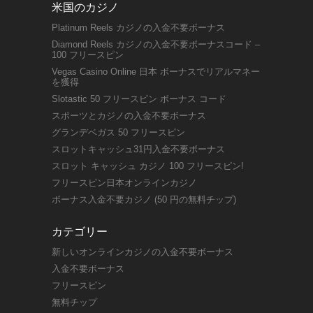
米国のカジノ
Platinum Reels カジノの入金不要ボーナス
Diamond Reels カジノの入金不要ボーナスコード –
100 フリースピン
Vegas Casino Online 日本 ボーナスでリアルマネー
を獲得
Slotastic 50 フリースピン ボーナス コード
スポーツとカジノの入金不要ボーナス
グランデベガス 50 フリースピン
スロットキャッシュ31円入金不要ボーナス
スロット キャッシュ カジノ 100 フリースピン!
フリースピン日本オンラインカジノ
ボーナス入金不要カジノ (50 円の無料チップ)
カテゴリー
新しいオンラインカジノの入金不要ボーナス
入金不要ボーナス
フリースピン
無料チップ