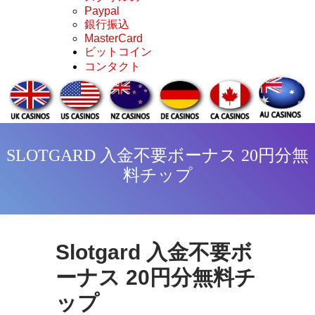
Paypal
銀行振込
MasterCard
ビットコイン
コンタクト
SLOTGARD 入金不要ボーナス 20円分無
料チップ
Slotgard 入金不要ボ
ーナス 20円分無料チ
ップ