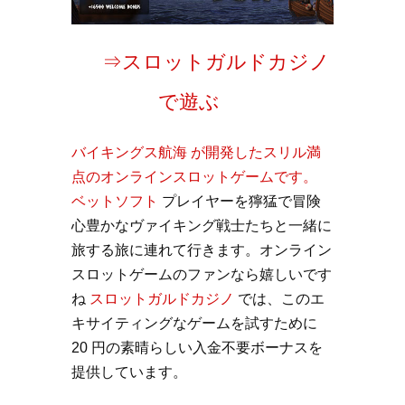
⇒スロットガルドカジノ
で遊ぶ
バイキングス航海
が開発したスリル満
点のオンラインスロットゲームです。
ベットソフト
プレイヤーを獰猛で冒険
心豊かなヴァイキング戦士たちと一緒に
旅する旅に連れて行きます。オンライン
スロットゲームのファンなら嬉しいです
ね
スロットガルドカジノ
では、このエ
キサイティングなゲームを試すために
20 円の素晴らしい入金不要ボーナスを
提供しています。