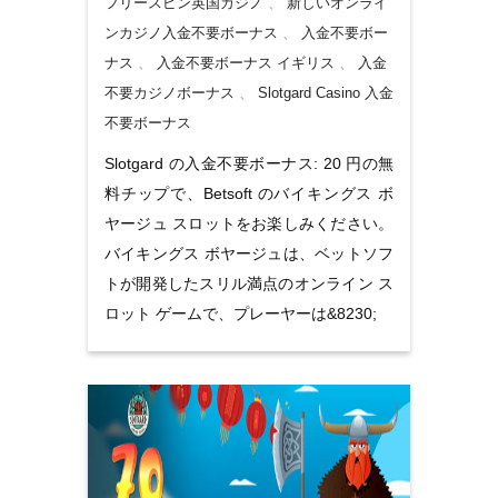
フリースピン英国カジノ
、
新しいオンライ
ンカジノ入金不要ボーナス
、
入金不要ボー
ナス
、
入金不要ボーナス イギリス
、
入金
不要カジノボーナス
、
Slotgard Casino 入金
不要ボーナス
Slotgard の入金不要ボーナス: 20 円の無
料チップで、Betsoft のバイキングス ボ
ヤージュ スロットをお楽しみください。
バイキングス ボヤージュは、ベットソフ
トが開発したスリル満点のオンライン ス
ロット ゲームで、プレーヤーは&8230;