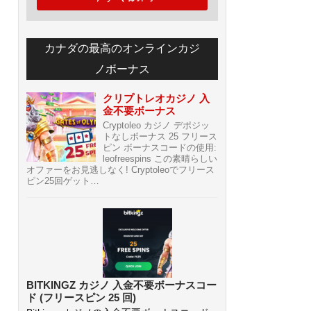
カナダの最高のオンラインカジ
ノボーナス
クリプトレオカジノ 入
金不要ボーナス
Cryptoleo カジノ デポジッ
トなしボーナス 25 フリース
ピン ボーナスコードの使用:
leofreespins この素晴らしい
オファーをお見逃しなく! Cryptoleoでフリース
ピン25回ゲット…
BITKINGZ カジノ 入金不要ボーナスコー
ド (フリースピン 25 回)