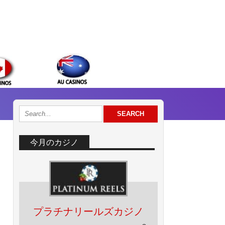
今月のカジノ
プラチナリールズカジノ