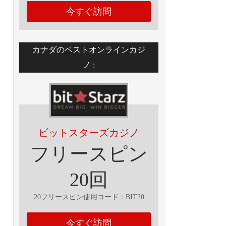
今すぐ訪問
カナダのベストオンラインカジ
ノ :
ビットスターズカジノ
フリースピン
20回
20フリースピン使用コード：BIT20
今すぐ訪問