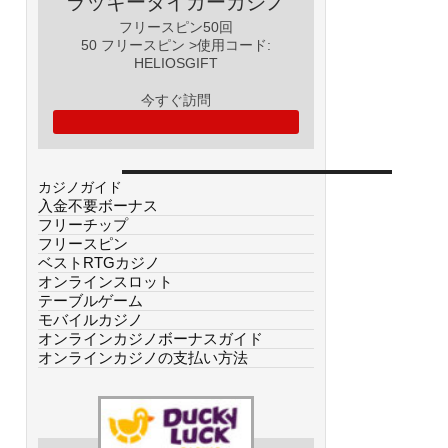
ラッキータイガーカジノ
フリースピン50回
50 フリースピン >使用コード:
HELIOSGIFT
今すぐ訪問
カジノガイド
入金不要ボーナス
フリーチップ
フリースピン
ベストRTGカジノ
オンラインスロット
テーブルゲーム
モバイルカジノ
オンラインカジノボーナスガイド
オンラインカジノの支払い方法