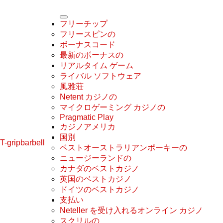
フリーチップ
フリースピンの
ボーナスコード
最新のボーナスの
リアルタイム ゲーム
ライバル ソフトウェア
風雅荘
Netent カジノの
マイクロゲーミング カジノの
Pragmatic Play
カジノアメリカ
国別
T-gripbarbell
ベストオーストラリアンポーキーの
ニュージーランドの
カナダのベストカジノ
英国のベストカジノ
ドイツのベストカジノ
支払い
Neteller を受け入れるオンライン カジノ
スクリルの