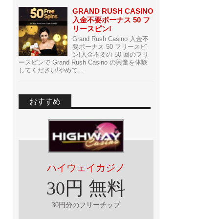
GRAND RUSH CASINO
入金不要ボーナス 50 フ
リースピン!
Grand Rush Casino 入金不
要ボーナス 50 フリースピ
ン!入金不要の 50 回のフリ
ースピンで Grand Rush Casino の興奮を体験
してください!やめて…
おすすめ
ハイウェイカジノ
30円 無料
30円分のフリーチップ