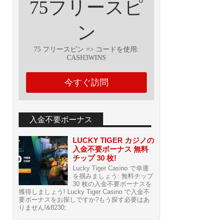
75フリースピ
ン
75 フリースピン => コー​​ドを使用:
CASH3WINS
今すぐ訪問
入金不要ボーナス
LUCKY TIGER カジノの
入金不要ボーナス 無料
チップ 30 枚!
Lucky Tiger Casino で幸運
を掴みましょう: 無料チップ
30 枚の入金不要ボーナスを
獲得しましょう! Lucky Tiger Casino で入金不
要ボーナスをお探しですか?もう探す必要はあ
りません!&8230;