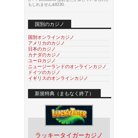
もしれません&8230;
国別のカジノ
国別オンラインカジノ
アメリカのカジノ
日本のカジノ
カナダのカジノ
ユーロカジノ
ニュージーランドのオンラインカジノ
ドイツのカジノ
イギリスのオンラインカジノ
新規特典（まもなく終了）
ラッキータイガーカジノ