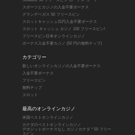
スポーツとカジノの入金不要ボーナス
グランデベガス 50 フリースピン
スロットキャッシュ31円入金不要ボーナス
スロット キャッシュ カジノ 100 フリースピン!
フリースピン日本オンラインカジノ
ボーナス入金不要カジノ (50 円の無料チップ)
カテゴリー
新しいオンラインカジノの入金不要ボーナス
入金不要ボーナス
フリースピン
無料チップ
スロット
最高のオンラインカジノ
米国ベストオンラインカジノ
カナダのベストオンラインカジノ
デポジットボーナスなし カジノカナダ * 50 フリー
スピン