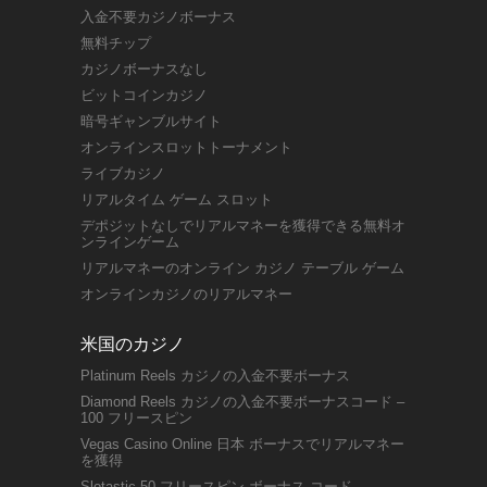
入金不要カジノボーナス
無料チップ
カジノボーナスなし
ビットコインカジノ
暗号ギャンブルサイト
オンラインスロットトーナメント
ライブカジノ
リアルタイム ゲーム スロット
デポジットなしでリアルマネーを獲得できる無料オ
ンラインゲーム
リアルマネーのオンライン カジノ テーブル ゲーム
オンラインカジノのリアルマネー
米国のカジノ
Platinum Reels カジノの入金不要ボーナス
Diamond Reels カジノの入金不要ボーナスコード –
100 フリースピン
Vegas Casino Online 日本 ボーナスでリアルマネー
を獲得
Slotastic 50 フリースピン ボーナス コード