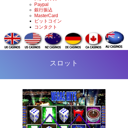
Paypal
銀行振込
MasterCard
ビットコイン
コンタクト
スロット