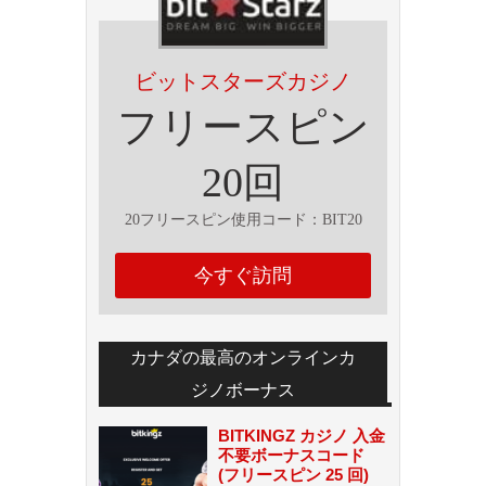
ビットスターズカジノ
フリースピン
20回
20フリースピン使用コード：BIT20
今すぐ訪問
カナダの最高のオンラインカ
ジノボーナス
BITKINGZ カジノ 入金
不要ボーナスコード
(フリースピン 25 回)