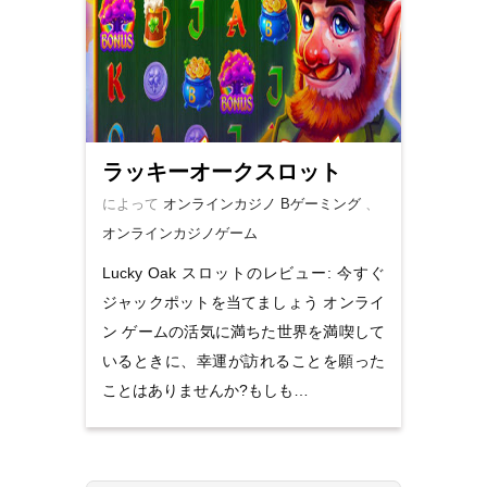
ラッキーオークスロット
によって
オンラインカジノ
Bゲーミング
、
オンラインカジノゲーム
Lucky Oak スロットのレビュー: 今すぐ
ジャックポットを当てましょう オンライ
ン ゲームの活気に満ちた世界を満喫して
いるときに、幸運が訪れることを願った
ことはありませんか?もしも…