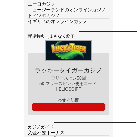
ユーロカジノ
ニュージーランドのオンラインカジノ
ドイツのカジノ
イギリスのオンラインカジノ
新規特典（まもなく終了）
ラッキータイガーカジノ
フリースピン50回
50 フリースピン >使用コード:
HELIOSGIFT
今すぐ訪問
カジノガイド
入金不要ボーナス