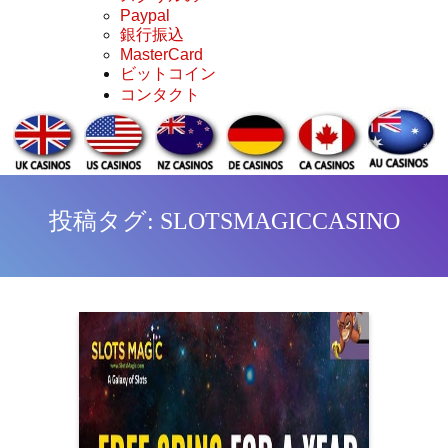
Paypal
銀行振込
MasterCard
ビットコイン
コンタクト
投稿タグ: SLOTSMAGICCASINO