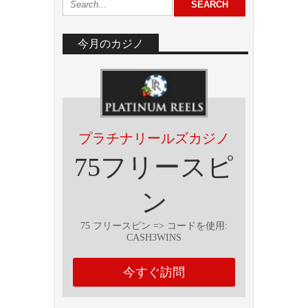
今月のカジノ
プラチナリールズカジノ
75フリースピ
ン
75 フリースピン => コー​​ドを使用:
CASH3WINS
今すぐ訪問