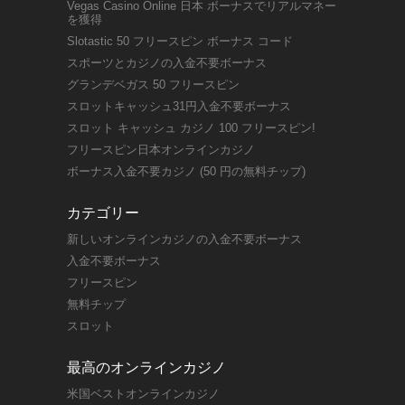
Vegas Casino Online 日本 ボーナスでリアルマネー
を獲得
Slotastic 50 フリースピン ボーナス コード
スポーツとカジノの入金不要ボーナス
グランデベガス 50 フリースピン
スロットキャッシュ31円入金不要ボーナス
スロット キャッシュ カジノ 100 フリースピン!
フリースピン日本オンラインカジノ
ボーナス入金不要カジノ (50 円の無料チップ)
カテゴリー
新しいオンラインカジノの入金不要ボーナス
入金不要ボーナス
フリースピン
無料チップ
スロット
最高のオンラインカジノ
米国ベストオンラインカジノ