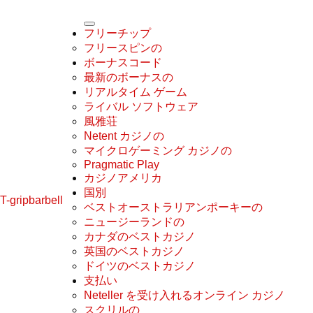
フリーチップ
フリースピンの
ボーナスコード
最新のボーナスの
リアルタイム ゲーム
ライバル ソフトウェア
風雅荘
Netent カジノの
マイクロゲーミング カジノの
Pragmatic Play
カジノアメリカ
国別
T-gripbarbell
ベストオーストラリアンポーキーの
ニュージーランドの
カナダのベストカジノ
英国のベストカジノ
ドイツのベストカジノ
支払い
Neteller を受け入れるオンライン カジノ
スクリルの