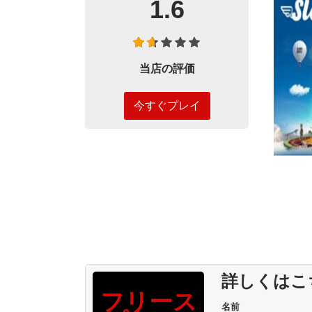
1.6
当店の評価
今すぐプレイ
詳しくはこ
フリース
名前