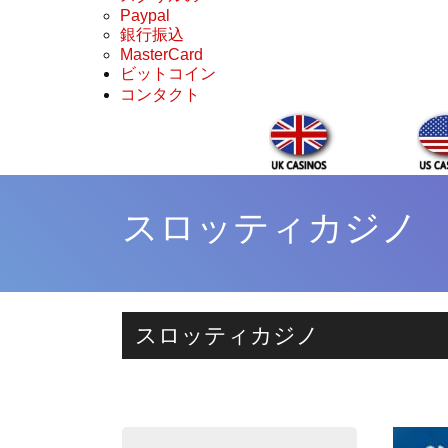
Paypal
銀行振込
MasterCard
ビットコイン
コンタクト
スロッティカジノ
スロッティカジノ