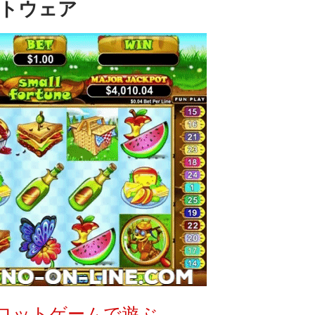
トウェア
ロットゲームで遊ぶ