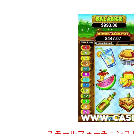
スモールフォーチュンス