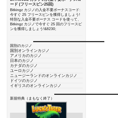
ード (フリースピン25回)
Bitkingz カジノの入金不要ボーナスコード:
今すぐ 25 フリースピンを獲得しましょう!
特別な入金不要ボーナス コードを使って、
Bitkingz カジノで今すぐ 25 回のフリースピ
ンを獲得しましょう!&8230;
国別のカジノ
国別オンラインカジノ
アメリカのカジノ
日本のカジノ
カナダのカジノ
ユーロカジノ
ニュージーランドのオンラインカジノ
ドイツのカジノ
イギリスのオンラインカジノ
新規特典（まもなく終了）