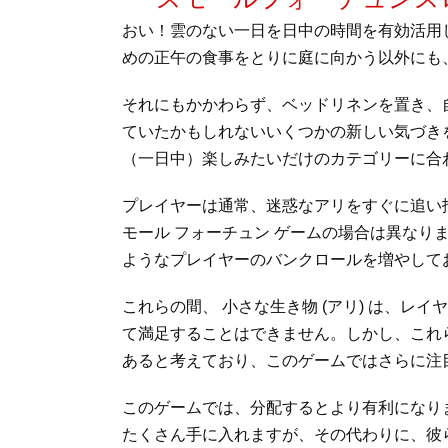
おい！雲のない一日を日中の時間を有効活用
めの正午の食事をとりに庭に向かう以外にも
それにもかかわらず、ベッドリネンを置き、
ていたかもしれないいくつかの新しい気づき
（一日中）楽しみたいだけのカテゴリーに合
プレイヤーは通常、迷惑なアリをすぐに追い
モール フォーチュン ゲームの場合は異なり
ようなプレイヤーのバンクロールを増やして
これらの間、 小さな生き物 (アリ) は、
て満足することはできません。しかし、これ
あると考えており、このゲームではさらに注
このゲームでは、分配するとより有利になり
たくさん手に入れますが、その代わりに、彼