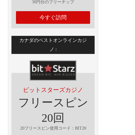
30円分のフリーチップ
今すぐ訪問
カナダのベストオンラインカジ
ノ :
ビットスターズカジノ
フリースピン
20回
20フリースピン使用コード：BIT20