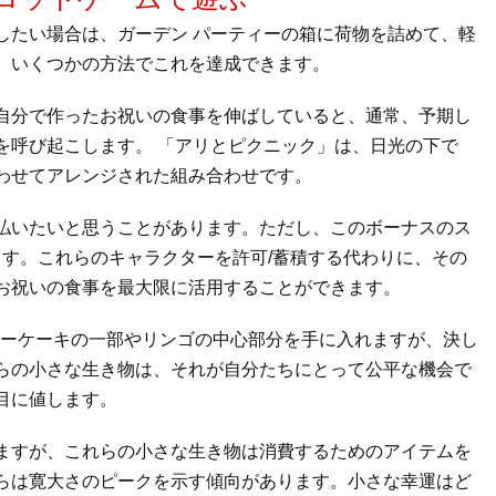
したい場合は、ガーデン パーティーの箱に荷物を詰めて、軽
、いくつかの方法でこれを達成できます。
自分で作ったお祝いの食事を伸ばしていると、通常、予期し
を呼び起こします。 「アリとピクニック」は、日光の下で
わせてアレンジされた組み合わせです。
払いたいと思うことがあります。ただし、このボーナスのス
ます。これらのキャラクターを許可/蓄積する代わりに、その
お祝いの食事を最大限に活用することができます。
レイヤーケーキの一部やリンゴの中心部分を手に入れますが、決し
らの小さな生き物は、それが自分たちにとって公平な機会で
目に値します。
ますが、これらの小さな生き物は消費するためのアイテムを
らは寛大さのピークを示す傾向があります。小さな幸運はど