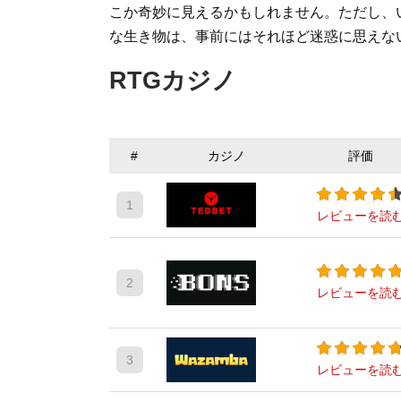
こか奇妙に見えるかもしれません。ただし、
な生き物は、事前にはそれほど迷惑に思えな
RTGカジノ
#
カジノ
評価
1
レビューを読
2
レビューを読
3
レビューを読