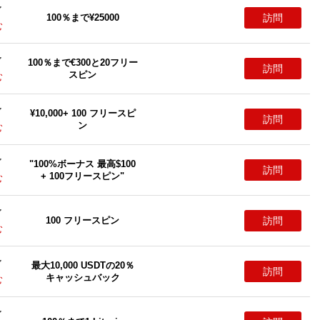
100％まで¥25000
訪問
む
100％まで€300と20フリー
訪問
スピン
む
¥10,000+ 100 フリースピ
訪問
ン
む
"100%ボーナス 最高$100
訪問
+ 100フリースピン"
む
100 フリースピン
訪問
む
最大10,000 USDTの20％
訪問
キャッシュバック
む