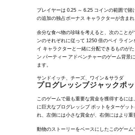
プレイヤーは 0.25 ～ 6.25 コインの範
の追加の独占ボーナス キャラクターが含まれ
余分な食べ物の珍味を考えると、次のことがで
ンのそれぞれに従って 1250 倍のペイ ラ
イ キャラクターと一緒に分配できるものが
ン パーティー アドベンチャーのゲーム背景
ます。
サンドイッチ、チーズ、ワイン＆サラダ
プログレッシブジャックポッ
このゲームで最も重要な賞金を獲得するには、
に巨大なプログレッシブ ポットをターゲッ
れ、左側には小さな賞金が、右側にはより重
動物のストーリーをベースにしたこのゲーム