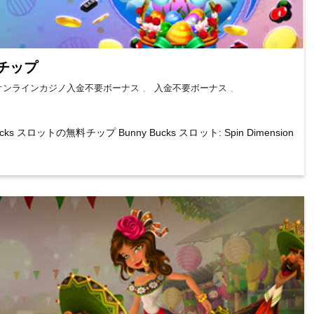
ーチップ
オンラインカジノ入金不要ボーナス
、
入金不要ボーナス
、
ucks スロットの無料チップ Bunny Bucks スロット: Spin Dimension