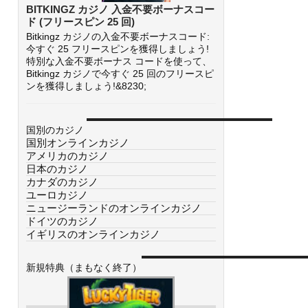
BITKINGZ カジノ 入金不要ボーナスコー
ド (フリースピン 25 回)
Bitkingz カジノの入金不要ボーナスコード:
今すぐ 25 フリースピンを獲得しましょう!
特別な入金不要ボーナス コードを使って、
Bitkingz カジノで今すぐ 25 回のフリースピ
ンを獲得しましょう!&8230;
国別のカジノ
国別オンラインカジノ
アメリカのカジノ
日本のカジノ
カナダのカジノ
ユーロカジノ
ニュージーランドのオンラインカジノ
ドイツのカジノ
イギリスのオンラインカジノ
新規特典（まもなく終了）