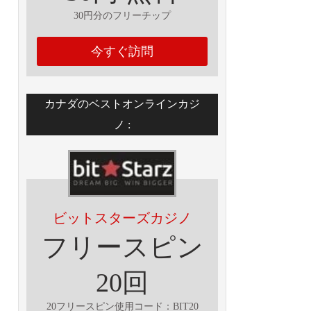
30円分のフリーチップ
今すぐ訪問
カナダのベストオンラインカジ
ノ :
ビットスターズカジノ
フリースピン
20回
20フリースピン使用コード：BIT20