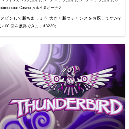
ndimension Casino 入金不要ボーナス
リースピンでスピンして勝ちましょう 大きく勝つチャンスをお探しですか?
ピン 60 回を獲得できます&8230;