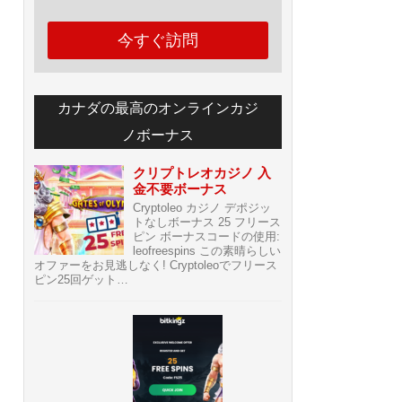
今すぐ訪問
カナダの最高のオンラインカジ
ノボーナス
クリプトレオカジノ 入
金不要ボーナス
Cryptoleo カジノ デポジッ
トなしボーナス 25 フリース
ピン ボーナスコードの使用:
leofreespins この素晴らしい
オファーをお見逃しなく! Cryptoleoでフリース
ピン25回ゲット…