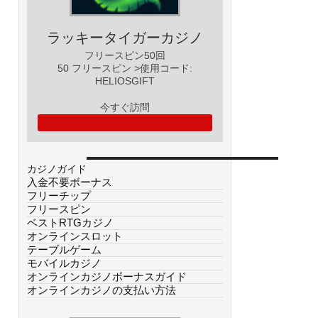
ラッキータイガーカジノ
フリースピン50回
50 フリースピン >使用コード:
HELIOSGIFT
今すぐ訪問
カジノガイド
入金不要ボーナス
フリーチップ
フリースピン
ベストRTGカジノ
オンラインスロット
テーブルゲーム
モバイルカジノ
オンラインカジノボーナスガイド
オンラインカジノの支払い方法