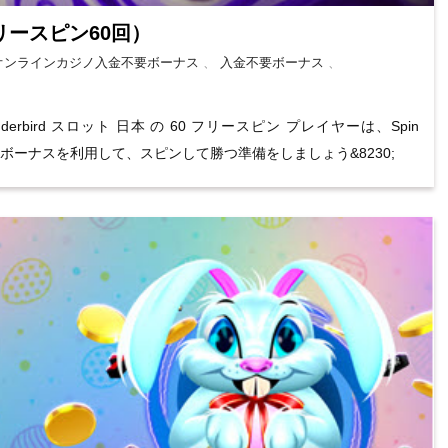
ースピン60回）
オンラインカジノ入金不要ボーナス
、
入金不要ボーナス
、
Thunderbird スロット 日本 の 60 フリースピン プレイヤーは、Spin
の入金不要ボーナスを利用して、スピンして勝つ準備をしましょう&8230;