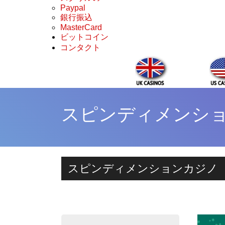
Paypal
銀行振込
MasterCard
ビットコイン
コンタクト
スピンディメンシ
スピンディメンションカジノ