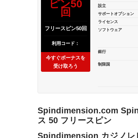
ピン50
設立
回
サポートオプション
ライセンス
フリースピン50回
ソフトウェア
利用コード：
銀行
今すぐボーナスを
制限国
受け取ろう
Spindimension.com 
ス 50 フリースピン
Spindimension カジノレ