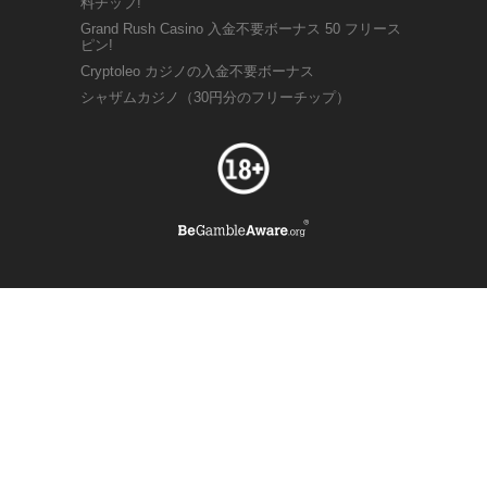
料チップ!
Grand Rush Casino 入金不要ボーナス 50 フリース
ピン!
Cryptoleo カジノの入金不要ボーナス
シャザムカジノ（30円分のフリーチップ）