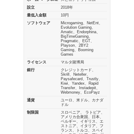
設立
2018年
最低入金額
10円
ソフトウェア
Microgaming、NetEnt、
Evolution Gaming、
Amatic、Endorphina、
BigTimeGaming、
Pragmatic、EGT、
Playson、2BY2
Gaming、Booming
Games
ライセンス
マルタ賭博局
銀行
クレジットカード、
Skrill、Neteller、
Paysafecard、Trustly、
Kiwi、Yandex、Rapid
Transfer、Instadepit、
Webmoney、EcoPayz
通貨
ユーロ、米ドル、カナダ
ドル
制限国
スロベニア、 ラトビア、
アメリカ合衆国、日本、
ベルギー、イギリス、エ
ストニア、イタリア、フ
ランス、トルコ、スペイ