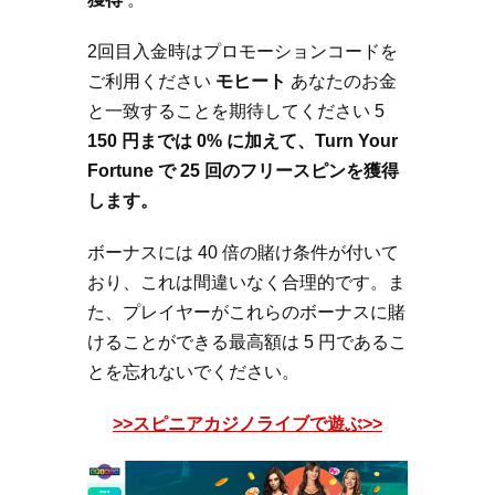
2回目入金時はプロモーションコードを
ご利用ください
モヒート
あなたのお金
と一致することを期待してください 5
150 円までは 0% に加えて、Turn Your
Fortune で 25 回のフリースピンを獲得
します。
ボーナスには 40 倍の賭け条件が付いて
おり、これは間違いなく合理的です。ま
た、プレイヤーがこれらのボーナスに賭
けることができる最高額は 5 円であるこ
とを忘れないでください。
>>スピニアカジノライブで遊ぶ>>