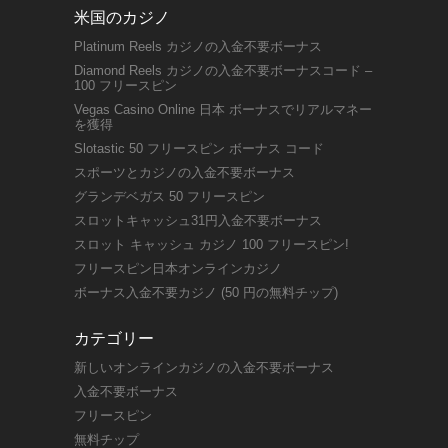
米国のカジノ
Platinum Reels カジノの入金不要ボーナス
Diamond Reels カジノの入金不要ボーナスコード –
100 フリースピン
Vegas Casino Online 日本 ボーナスでリアルマネー
を獲得
Slotastic 50 フリースピン ボーナス コード
スポーツとカジノの入金不要ボーナス
グランデベガス 50 フリースピン
スロットキャッシュ31円入金不要ボーナス
スロット キャッシュ カジノ 100 フリースピン!
フリースピン日本オンラインカジノ
ボーナス入金不要カジノ (50 円の無料チップ)
カテゴリー
新しいオンラインカジノの入金不要ボーナス
入金不要ボーナス
フリースピン
無料チップ