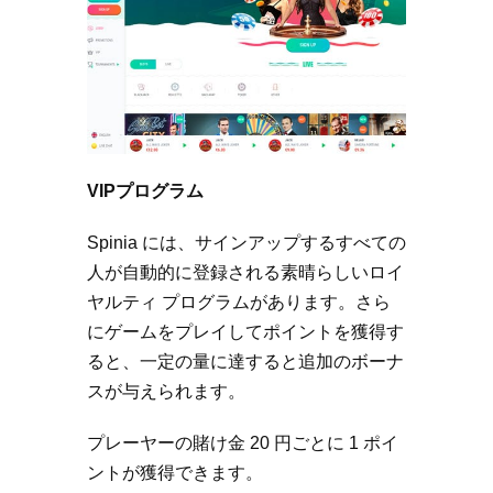
VIPプログラム
Spinia には、サインアップするすべての
人が自動的に登録される素晴らしいロイ
ヤルティ プログラムがあります。さら
にゲームをプレイしてポイントを獲得す
ると、一定の量に達すると追加のボーナ
スが与えられます。
プレーヤーの賭け金 20 円ごとに 1 ポイ
ントが獲得できます。