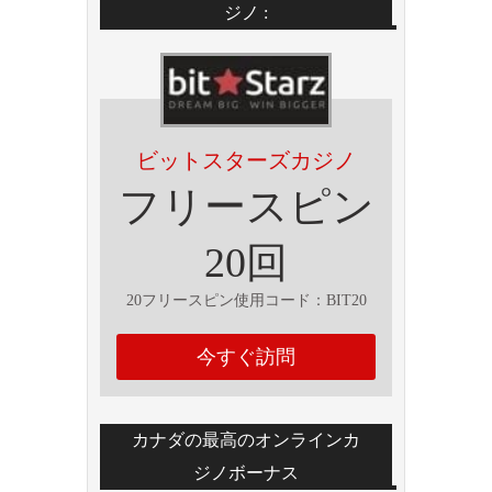
ジノ :
ビットスターズカジノ
フリースピン
20回
20フリースピン使用コード：BIT20
今すぐ訪問
カナダの最高のオンラインカ
ジノボーナス