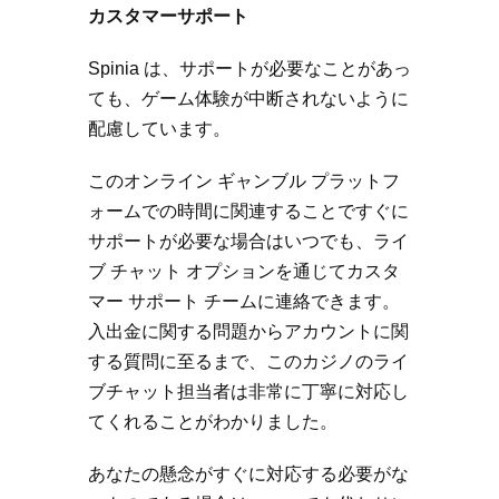
カスタマーサポート
Spinia は、サポートが必要なことがあっ
ても、ゲーム体験が中断されないように
配慮しています。
このオンライン ギャンブル プラットフ
ォームでの時間に関連することですぐに
サポートが必要な場合はいつでも、ライ
ブ チャット オプションを通じてカスタ
マー サポート チームに連絡できます。
入出金に関する問題からアカウントに関
する質問に至るまで、このカジノのライ
ブチャット担当者は非常に丁寧に対応し
てくれることがわかりました。
あなたの懸念がすぐに対応する必要がな