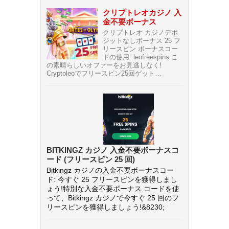
クリプトレオカジノ 入
金不要ボーナス
クリプトレオ カジノデポ
ジットなしボーナス 25 フ
リースピン ボーナスコー
ドの使用: leofreespins こ
の素晴らしいオファーをお見逃しなく!
Cryptoleoでフリースピン25回ゲット…
BITKINGZ カジノ 入金不要ボーナスコ
ード (フリースピン 25 回)
Bitkingz カジノの入金不要ボーナスコー
ド: 今すぐ 25 フリースピンを獲得しまし
ょう!特別な入金不要ボーナス コードを使
って、Bitkingz カジノで今すぐ 25 回のフ
リースピンを獲得しましょう!&8230;