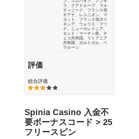
ン、スロバキア、アンギ
ラ、グアドループ、マル
ティニーク、フランス領
ギアナ、レユニオン、マ
ヨット、フランス領ポリ
ネシア、ウォリス・フツ
ナ、ニューカレドニア、
セント・マーチン島、チ
ェコ共和国、リトアニア
共和国、ポルトガル、ベ
ラルーシ
評価
総合評価
Spinia Casino 入金不
要ボーナスコード > 25
フリースピン