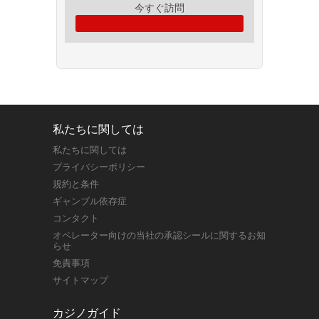
今すぐ訪問
私たちに関しては
私たちに関しては
プライバシーポリシー
規約と条件
ギャンブル依存症
コンタクト
オペレーター向けの当社の承認シールに関するお知
らせ
免責事項
サイトマップ
カジノガイド