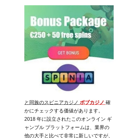
と同族のスピニアカジノ
ボブカジノ
確
かにチェックする価値があります。
2018 年に設立されたこのオンライン ギ
ャンブル プラットフォームは、業界の
他の大手と比べて非常に新しいですが、