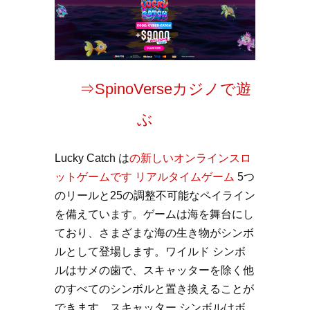
⇒SpinoVerseカジノで遊
ぶ
Lucky Catch は
の新しいオンラインスロ
ットゲームです リアルタイムゲーム
5つ
のリールと25の調整不可能なペイライン
を備えています。ゲームは海を舞台にし
ており、さまざまな海の生き物がシンボ
ルとして登場します。ワイルド シンボ
ルはサメの歯で、スキャッターを除く他
のすべてのシンボルと置き換えることが
できます。スキャッター シンボルはボ