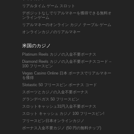
リアルタイム ゲーム スロット
デポジットなしでリアルマネーを獲得できる無料オ
ンラインゲーム
リアルマネーのオンライン カジノ テーブル ゲーム
オンラインカジノのリアルマネー
米国のカジノ
Platinum Reels カジノの入金不要ボーナス
Diamond Reels カジノの入金不要ボーナスコード –
100 フリースピン
Vegas Casino Online 日本 ボーナスでリアルマネー
を獲得
Slotastic 50 フリースピン ボーナス コード
スポーツとカジノの入金不要ボーナス
グランデベガス 50 フリースピン
スロットキャッシュ31円入金不要ボーナス
スロット キャッシュ カジノ 100 フリースピン!
フリースピン日本オンラインカジノ
ボーナス入金不要カジノ (50 円の無料チップ)