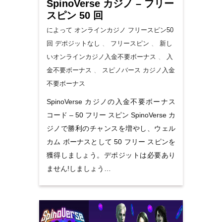
SpinoVerse カジノ – フリー
スピン 50 回
によって オンラインカジノ
フリースピン50
回 デポジットなし
、
フリースピン
、
新し
いオンラインカジノ入金不要ボーナス
、
入
金不要ボーナス
、
スピノバース カジノ入金
不要ボーナス
SpinoVerse カジノの入金不要ボーナス
コード – 50 フリー スピン SpinoVerse カ
ジノで勝利のチャンスを増やし、ウェル
カム ボーナスとして 50 フリー スピンを
獲得しましょう。デポジットは必要あり
ません!しましょう…