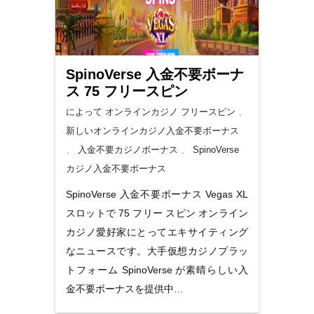
SpinoVerse 入金不要ボーナ
ス 75 フリースピン
によって オンラインカジノ
フリースピン
、
新しいオンラインカジノ入金不要ボーナス
、
入金不要カジノボーナス
、
SpinoVerse
カジノ入金不要ボーナス
SpinoVerse 入金不要ボーナス Vegas XL
スロットで 75 フリー スピン オンライン
カジノ愛好家にとってエキサイティング
なニュースです。大手仮想カジノプラッ
トフォーム SpinoVerse が素晴らしい入
金不要ボーナスを提供中…