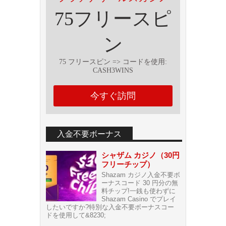
75フリースピ
ン
75 フリースピン => コー​​ドを使用:
CASH3WINS
今すぐ訪問
入金不要ボーナス
シャザム カジノ（30円
フリーチップ）
Shazam カジノ入金不要ボ
ーナスコード 30 円分の無
料チップ!一銭も使わずに
Shazam Casino でプレイ
したいですか?特別な入金不要ボーナスコー
ドを使用して&8230;