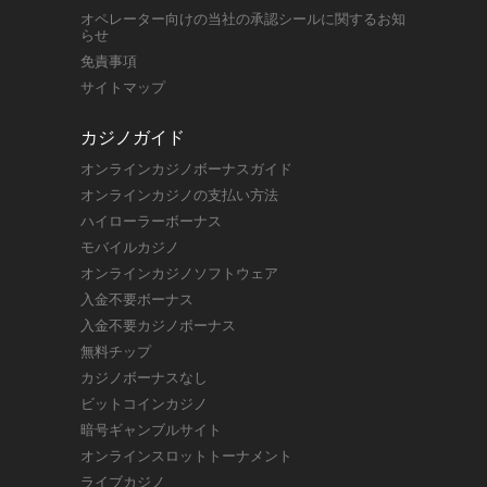
オペレーター向けの当社の承認シールに関するお知
らせ
免責事項
サイトマップ
カジノガイド
オンラインカジノボーナスガイド
オンラインカジノの支払い方法
ハイローラーボーナス
モバイルカジノ
オンラインカジノソフトウェア
入金不要ボーナス
入金不要カジノボーナス
無料チップ
カジノボーナスなし
ビットコインカジノ
暗号ギャンブルサイト
オンラインスロットトーナメント
ライブカジノ