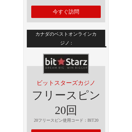
今すぐ訪問
カナダのベストオンラインカ
ジノ :
ビットスターズカジノ
フリースピン
20回
20フリースピン使用コード：BIT20