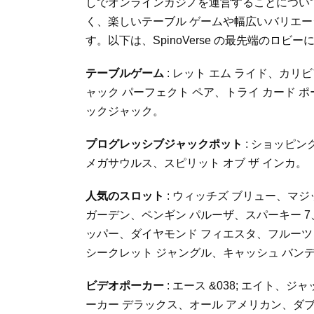
しでオンラインカジノを運営することについて
く、楽しいテーブル ゲームや幅広いバリエー
す。以下は、SpinoVerse の最先端のロ
テーブルゲーム
: レット エム ライド、カリ
ャック パーフェクト ペア、トライ カード 
ックジャック。
プログレッシブジャックポット
: ショッピン
メガサウルス、スピリット オブ ザ インカ。
人気のスロット
: ウィッチズ ブリュー、マ
ガーデン、ペンギン パルーザ、スパーキー 7、
ッパー、ダイヤモンド フィエスタ、フルーツ
シークレット ジャングル、キャッシュ バン
ビデオポーカー
: エース &038; エイト、
ーカー デラックス、オール アメリカン、ダブ