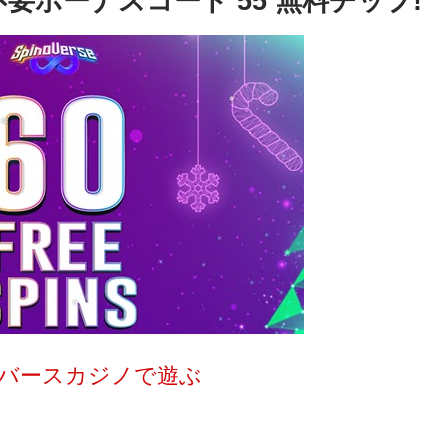
入金不要ボーナスコード 55 無料チップ!
バースカジノで遊ぶ