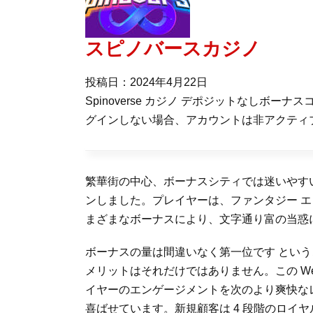
スピノバースカジノ
投稿日：2024年4月22日
Spinoverse カジノ デポジットなしボーナス
グインしない場合、アカウントは非アクティ
繁華街の中心、ボーナスシティでは迷いやす
ンしました。プレイヤーは、ファンタジー 
まざまなボーナスにより、文字通り富の当惑
ボーナスの量は間違いなく第一位です という
メリットはそれだけではありません。この W
イヤーのエンゲージメントを次のより爽快な
喜ばせています。新規顧客は 4 段階のロイ