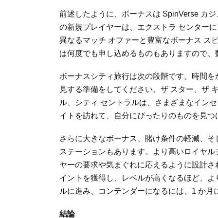
前述したように、ボーナスは SpinVerse
の新規プレイヤーは、エクストラ センターに
異なるマッチ オファーと豊富なボーナス ス
は何度でも申し込めるものもありますので、
ボーナスシティ旅行は次の段階です。時間をか
見する準備をしてください。ザ スター、ザ キ
ル、シティ セントラルは、さまざまなイン
イトを訪れて、自分にぴったりのものを見つ
さらに大きなボーナス、賭け条件の軽減、そ
ステーションもあります。より高いロイヤル
ヤーの要求や気まぐれに応えるように設計されて
イントを獲得し、レベルが高くなるほど、より
ルに進み、コンテンダーになるには、1 か月に
結論