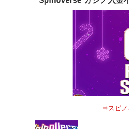
Spinoverse カジノ
⇒スピノ