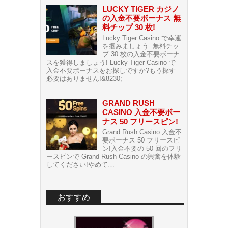
LUCKY TIGER カジノ
の入金不要ボーナス 無
料チップ 30 枚!
Lucky Tiger Casino で幸運
を掴みましょう: 無料チッ
プ 30 枚の入金不要ボーナ
スを獲得しましょう! Lucky Tiger Casino で
入金不要ボーナスをお探しですか?もう探す
必要はありません!&8230;
GRAND RUSH
CASINO 入金不要ボー
ナス 50 フリースピン!
Grand Rush Casino 入金不
要ボーナス 50 フリースピ
ン!入金不要の 50 回のフリ
ースピンで Grand Rush Casino の興奮を体験
してください!やめて…
おすすめ