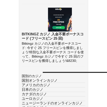
BITKINGZ カジノ 入金不要ボーナスコ
ード (フリースピン 25 回)
Bitkingz カジノの入金不要ボーナスコー
ド: 今すぐ 25 フリースピンを獲得しまし
ょう!特別な入金不要ボーナス コードを使
って、Bitkingz カジノで今すぐ 25 回のフ
リースピンを獲得しましょう!&8230;
国別のカジノ
国別オンラインカジノ
アメリカのカジノ
日本のカジノ
カナダのカジノ
ユーロカジノ
ニュージーランドのオンラインカジノ