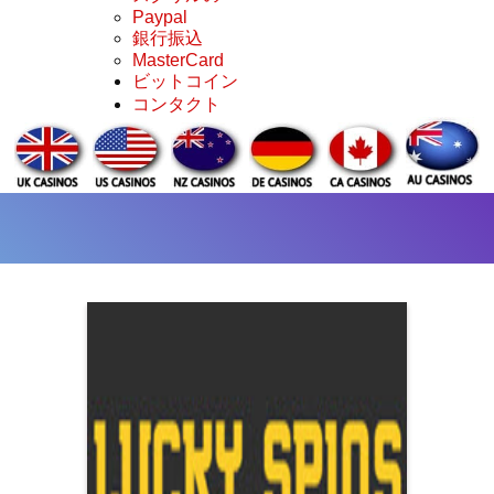
Paypal
銀行振込
MasterCard
ビットコイン
コンタクト