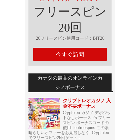
フリースピン
20回
20フリースピン使用コード：BIT20
今すぐ訪問
カナダの最高のオンラインカ
ジノボーナス
クリプトレオカジノ 入
金不要ボーナス
Cryptoleo カジノ デポジッ
トなしボーナス 25 フリー
スピン ボーナスコードの
使用: leofreespins この素
晴らしいオファーをお見逃しなく! Cryptoleo
でフリースピン25回ゲット…