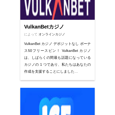
VulkanBetカジノ
によって
オンラインカジノ
VulkanBet カジノ デポジットなし ボーナ
ス50フリースピン！ VulkanBet カジノ
は、しばらくの間最も話題になっている
カジノの 1 つであり、私たちはあなたの
作成を支援することにしました…