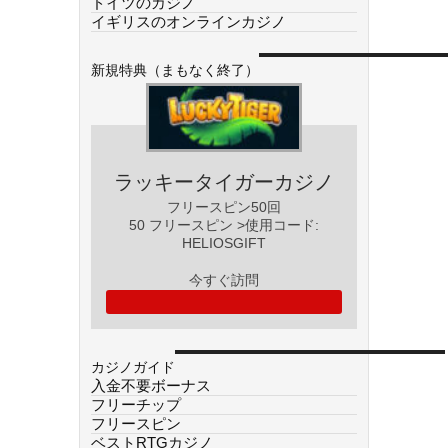
ドイツのカジノ
イギリスのオンラインカジノ
新規特典（まもなく終了）
ラッキータイガーカジノ
フリースピン50回
50 フリースピン >使用コード:
HELIOSGIFT
今すぐ訪問
カジノガイド
入金不要ボーナス
フリーチップ
フリースピン
ベストRTGカジノ