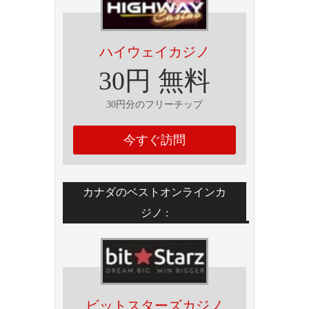
ハイウェイカジノ
30円 無料
30円分のフリーチップ
今すぐ訪問
カナダのベストオンラインカ
ジノ :
ビットスターズカジノ