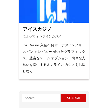
アイスカジノ
によって
オンラインカジノ
Ice Casino 入金不要ボーナス 15 フリー
スピン + レビュー 優れたグラフィック
ス、豊富なゲーム オプション、簡単な支
払いを提供するオンライン カジノをお探
しなら…