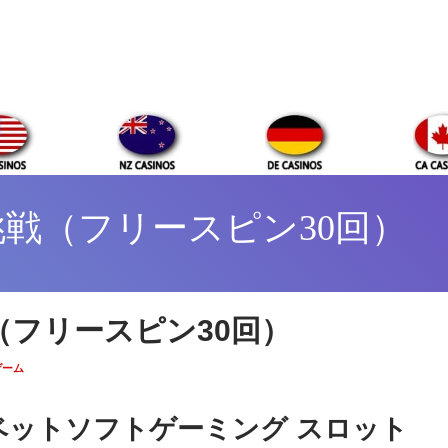
戦（フリースピン30回）
フリースピン30回）
ゲーム
ベットソフトゲーミング
スロット