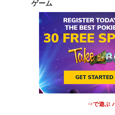
ゲーム
⇒
で遊ぶ