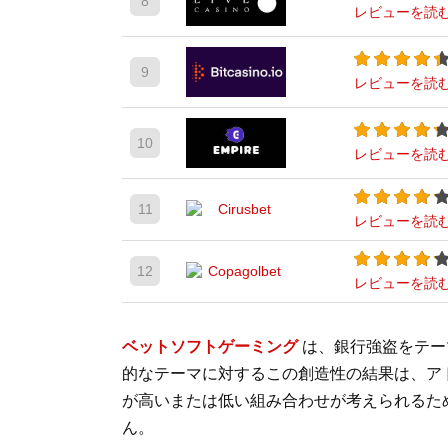
8
レビューを読
9
レビューを読
10
レビューを読
11
レビューを読
12
レビューを読
ベットソフトゲーミング
は、銀行強盗をテー
的なテーマに対するこの創造性の結果は、ア
が高いまたは低い組み合わせが考えられるた
ん。