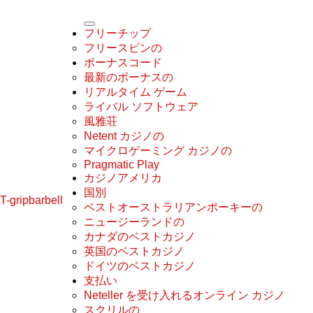
フリーチップ
フリースピンの
ボーナスコード
最新のボーナスの
リアルタイム ゲーム
ライバル ソフトウェア
風雅荘
Netent カジノの
マイクロゲーミング カジノの
Pragmatic Play
カジノアメリカ
国別
T-gripbarbell
ベストオーストラリアンポーキーの
ニュージーランドの
カナダのベストカジノ
英国のベストカジノ
ドイツのベストカジノ
支払い
Neteller を受け入れるオンライン カジノ
スクリルの