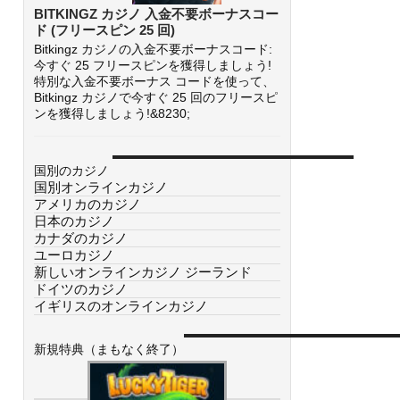
BITKINGZ カジノ 入金不要ボーナスコー
ド (フリースピン 25 回)
Bitkingz カジノの入金不要ボーナスコード:
今すぐ 25 フリースピンを獲得しましょう!
特別な入金不要ボーナス コードを使って、
Bitkingz カジノで今すぐ 25 回のフリースピ
ンを獲得しましょう!&8230;
国別のカジノ
国別オンラインカジノ
アメリカのカジノ
日本のカジノ
カナダのカジノ
ユーロカジノ
新しいオンラインカジノ ジーランド
ドイツのカジノ
イギリスのオンラインカジノ
新規特典（まもなく終了）