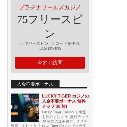
プラチナリールズカジノ
75フリースピ
ン
75 フリースピン => コー​​ドを使用:
CASH3WINS
今すぐ訪問
入金不要ボーナス
LUCKY TIGER カジノの
入金不要ボーナス 無料
チップ 30 枚!
Lucky Tiger Casino で幸運
を掴みましょう: 無料チップ
30 枚の入金不要ボーナスを
獲得しましょう! Lucky Tiger Casino で入金不