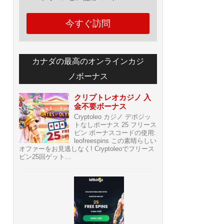
今すぐ訪問
カナダの最高のオンラインカジ
ノボーナス
クリプトレオカジノ 入
金不要ボーナス
Cryptoleo カジノ デポジッ
トなしボーナス 25 フリース
ピン ボーナスコードの使用:
leofreespins この素晴らしい
オファーをお見逃しなく! Cryptoleoでフリース
ピン25回ゲット…