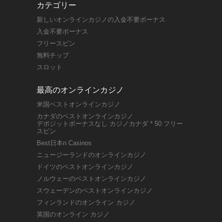
カテゴリー
新しいオンラインカジノの入金不要ボーナス
入金不要ボーナス
フリースピン
無料チップ
スロット
最高のオンラインカジノ
米国ベストオンラインカジノ
カナダのベストオンラインカジノ
デポジットボーナスなし カジノカナダ * 50 フリー
スピン
Best日本n Casinos
ニュージーランドのオンラインカジノ
ドイツのベストオンラインカジノ
ノルウェーのベストオンラインカジノ
スウェーデンのベストオンラインカジノ
フィンランドのオンライン カジノ
英国のオンライン カジノ