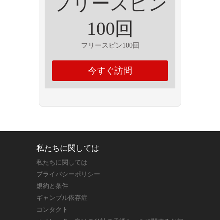
フリースピン
100回
フリースピン100回
今すぐ訪問
私たちに関しては
私たちに関しては
プライバシーポリシー
規約と条件
ギャンブル依存症
コンタクト