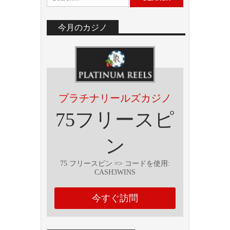
今月のカジノ
プラチナリールズカジノ
75フリースピ
ン
75 フリースピン => コー​​ドを使用:
CASH3WINS
今すぐ訪問