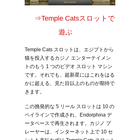
⇒Temple Catsスロットで
遊ぶ
Temple Cats スロットは、エジプトから
猫を投入するカジノ エンターテイメン
トのもう 1 つのビデオ スロット マシン
です。それでも、超新星にはこれをはる
かに超える、見た目以上のものが期待で
きます。
この挑発的な 5 リール スロットは 10 の
ペイラインで作成され、Endorphina デ
ータベースで再生されます。カジノ プ
レーヤーは、インターネット上で 10 セ