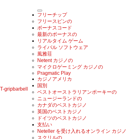
フリーチップ
フリースピンの
ボーナスコード
最新のボーナスの
リアルタイム ゲーム
ライバル ソフトウェア
風雅荘
Netent カジノの
マイクロゲーミング カジノの
Pragmatic Play
カジノアメリカ
国別
T-gripbarbell
ベストオーストラリアンポーキーの
ニュージーランドの
カナダのベストカジノ
英国のベストカジノ
ドイツのベストカジノ
支払い
Neteller を受け入れるオンライン カジノ
スクリルの