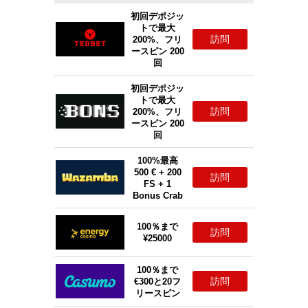
初回デポジッ
トで最大
訪問
200%、フリ
ースピン 200
回
初回デポジッ
トで最大
訪問
200%、フリ
ースピン 200
回
100%最高
500 € + 200
訪問
FS + 1
Bonus Crab
100％まで
訪問
¥25000
100％まで
訪問
€300と20フ
リースピン