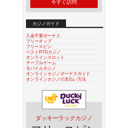
今すぐ訪問
カジノガイド
入金不要ボーナス
フリーチップ
フリースピン
ベストRTGカジノ
オンラインスロット
テーブルゲーム
モバイルカジノ
オンラインカジノボーナスガイド
オンラインカジノの支払い方法
ダッキーラックカジノ