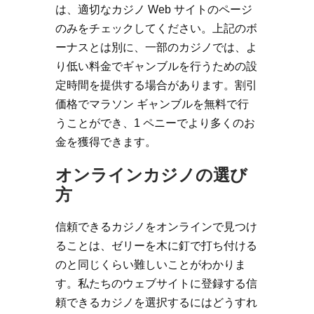
は、適切なカジノ Web サイトのページ
のみをチェックしてください。上記のボ
ーナスとは別に、一部のカジノでは、よ
り低い料金でギャンブルを行うための設
定時間を提供する場合があります。割引
価格でマラソン ギャンブルを無料で行
うことができ、1 ペニーでより多くのお
金を獲得できます。
オンラインカジノの選び
方
信頼できるカジノをオンラインで見つけ
ることは、ゼリーを木に釘で打ち付ける
のと同じくらい難しいことがわかりま
す。私たちのウェブサイトに登録する信
頼できるカジノを選択するにはどうすれ