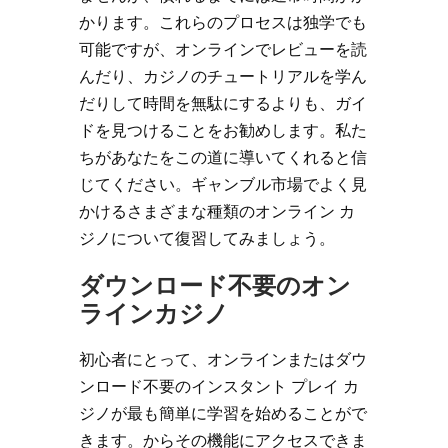
かります。これらのプロセスは独学でも
可能ですが、オンラインでレビューを読
んだり、カジノのチュートリアルを学ん
だりして時間を無駄にするよりも、ガイ
ドを見つけることをお勧めします。私た
ちがあなたをこの道に導いてくれると信
じてください。ギャンブル市場でよく見
かけるさまざまな種類のオンライン カ
ジノについて復習してみましょう。
ダウンロード不要のオン
ラインカジノ
初心者にとって、オンラインまたはダウ
ンロード不要のインスタント プレイ カ
ジノが最も簡単に学習を始めることがで
きます。からその機能にアクセスできま