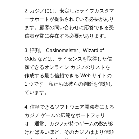
2. カジノには、安定したライブカスタマ
ーサポートが提供されている必要があり
ます。顧客の問い合わせに応答できる受
信者が常に存在する必要があります。
3. 評判。 Casinomeister、Wizard of
Odds などは、ライセンスを取得した信
頼できるオンライン カジノのリストを
作成する最も信頼できる Web サイトの
1 つです。私たちは彼らの判断を信頼し
ています。
4. 信頼できるソフトウェア開発者による
カジノ ゲームの広範なポートフォリ
オ。通常、カジノが持つゲームの数が多
ければ多いほど、そのカジノはより信頼