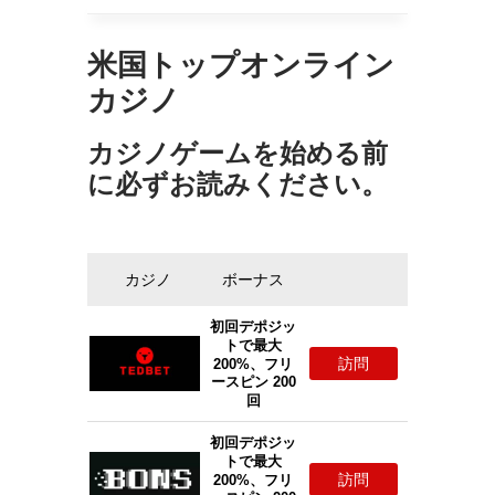
米国トップオンライン
カジノ
カジノゲームを始める前
に必ずお読みください。
カジノ
ボーナス
初回デポジッ
トで最大
訪問
200%、フリ
ースピン 200
回
初回デポジッ
トで最大
訪問
200%、フリ