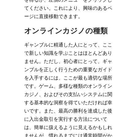
てください。これにより、興味のあるペ
ージに直接移動できます。
オンラインカジノの種類
ギャンブルに精通した人にとって、ここ
で新しい知識を学ぶことはほとんどあり
ません。ただし、初心者にとって、ギャ
ンブルを正しく行うための重要なガイド
を入手するには、ここが最も適切な場所
です。ゲーム、多様な種類のオンライン
カジノ、およびその支払いシステムに関
する基本的な洞察を得ていただければ幸
いです。また、最高の勝利を達成した後
に入出金取引を実行する方法について
は、簡単に扱えるように見えるかもしれ
ませんが、慣れるまでには通常時間がか