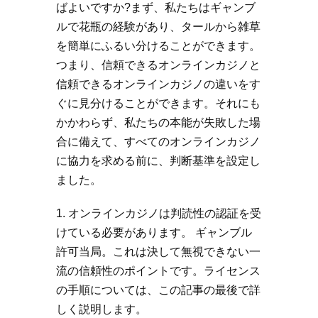
ばよいですか?まず、私たちはギャンブ
ルで花瓶の経験があり、タールから雑草
を簡単にふるい分けることができます。
つまり、信頼できるオンラインカジノと
信頼できるオンラインカジノの違いをす
ぐに見分けることができます。それにも
かかわらず、私たちの本能が失敗した場
合に備えて、すべてのオンラインカジノ
に協力を求める前に、判断基準を設定し
ました。
1. オンラインカジノは判読性の認証を受
けている必要があります。 ギャンブル
許可当局。これは決して無視できない一
流の信頼性のポイントです。ライセンス
の手順については、この記事の最後で詳
しく説明します。