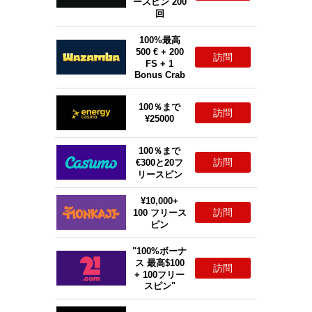
ースピン 200
回
100%最高
500 € + 200
訪問
FS + 1
Bonus Crab
100％まで
訪問
¥25000
100％まで
訪問
€300と20フ
リースピン
¥10,000+
訪問
100 フリース
ピン
"100%ボーナ
ス 最高$100
訪問
+ 100フリー
スピン"