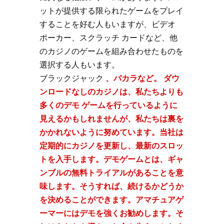
ットが提供する限られたゲームをプレイ
することを好む人もいますが、ビデオ
ポーカー、スクラッチ カードなど、他
のカジノのゲームを組み合わせたものを
選択する人もいます。
ブラックジャック
、バカラなど。 ダウ
ンロードなしのカジノは、私たちよりも
多くのデモ ゲームを行っているように
見えるかもしれませんが、私たちは裏を
かかれないように努めています。当社は
定期的にカジノを更新し、最新のスロッ
トを入手します。デモゲームとは、ギャ
ンブルの無料トライアルがあることを意
味します。そうすれば、続けるかどうか
を決めることができます。アマチュアゲ
ーマーにはデモを強くお勧めします。そ