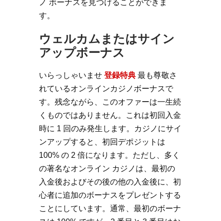
ノ ボーナスを見つけることができま
す。
ウェルカムまたはサイン
アップボーナス
いらっしゃいませ
登録特典
最も尊敬さ
れているオンラインカジノボーナスで
す。残念ながら、このオファーは一生続
くものではありません。これは初回入金
時に 1 回のみ発生します。カジノにサイ
ンアップすると、初回デポジットは
100% の 2 倍になります。ただし、多く
の著名なオンライン カジノは、最初の
入金後およびその後の他の入金後に、初
心者に追加のボーナスをプレゼントする
ことにしています。通常、最初のボーナ