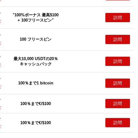
"100%ボーナス 最高$100
訪問
+ 100フリースピン"
む
100 フリースピン
訪問
む
最大10,000 USDTの20％
訪問
キャッシュバック
む
100％まで1 bitcoin
訪問
む
訪問
100％まで€/$100
む
訪問
100％まで€/$100
む