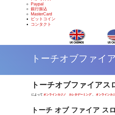
Paypal
銀行振込
MasterCard
ビットコイン
コンタクト
トーチオブファイ
トーチオブファイアス
によって
オンラインカジノ
カレタゲーミング
、
オンラインカ
トーチ オブ ファイア ス