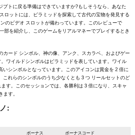
ジプトに戻る準備はできていますか?もしそうなら、あなた
 スロットには、ピラミッドを探索して古代の宝物を発見する
ラインのビデオ スロットが備わっています。このレビューで
の一部を紹介し、このゲームをリアルマネーでプレイするとき
枚のカード シンボル、神の像、アンク、スカラベ、およびゲー
ます。ワイルドシンボルはピラミッドを表しています。ワイル
いシンボルとなっています。このアイコンは賞金を 2 倍に
これらのシンボルのうち少なくとも 3 つ リールセットのど
れます。このセッションでは、各勝利は 3 倍になり、スキャ
きます。
ノ:
ボーナス
ボーナスコード