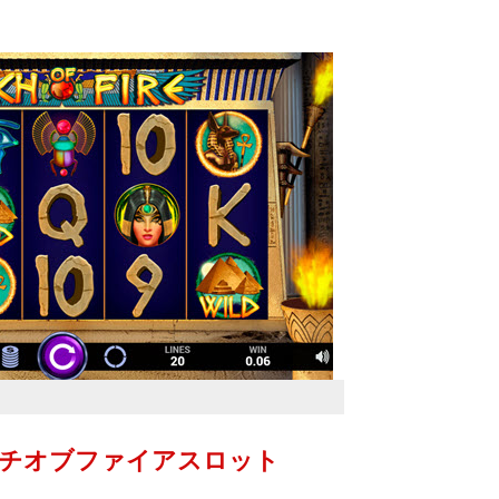
ーチオブファイアスロット