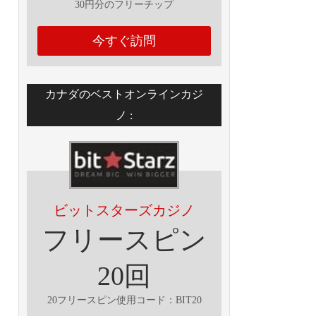
30円分のフリーチップ
今すぐ訪問
カナダのベストオンラインカジ
ノ :
ビットスターズカジノ
フリースピン
20回
20フリースピン使用コード：BIT20