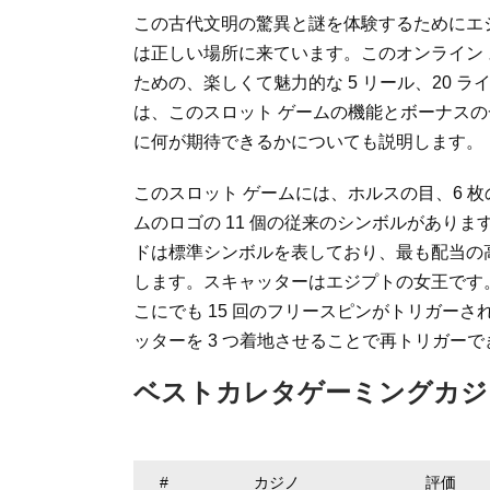
この古代文明の驚異と謎を体験するためにエ
は正しい場所に来ています。このオンライン
ための、楽しくて魅力的な 5 リール、20 
は、このスロット ゲームの機能とボーナス
に何が期待できるかについても説明します。
このスロット ゲームには、ホルスの目、6 
ムのロゴの 11 個の従来のシンボルがあり
ドは標準シンボルを表しており、最も配当の高
します。スキャッターはエジプトの女王です。
こにでも 15 回のフリースピンがトリガーさ
ッターを 3 つ着地させることで再トリガーで
ベストカレタゲーミングカジ
#
カジノ
評価