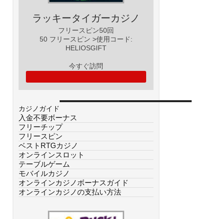
ラッキータイガーカジノ
フリースピン50回
50 フリースピン >使用コード:
HELIOSGIFT
今すぐ訪問
カジノガイド
入金不要ボーナス
フリーチップ
フリースピン
ベストRTGカジノ
オンラインスロット
テーブルゲーム
モバイルカジノ
オンラインカジノボーナスガイド
オンラインカジノの支払い方法