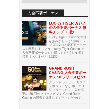
入金不要ボーナス
LUCKY TIGER カジノ
の入金不要ボーナス 無
料チップ 30 枚!
Lucky Tiger Casino で幸運
を掴みましょう: 無料チッ
プ 30 枚の入金不要ボーナ
スを獲得しましょう! Lucky Tiger Casino で
入金不要ボーナスをお探しですか?もう探す
必要はありません!&8230;
GRAND RUSH
CASINO 入金不要ボー
ナス 50 フリースピン!
グランド ラッシュ カジノ
デポジットなし ボーナス
50フリースピン！入金不
要の 50 回のフリースピンで Grand Rush
Casino の興奮を体験してください!やめて…