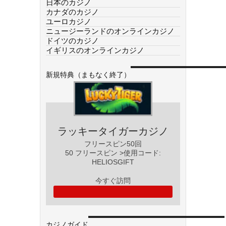
日本のカジノ
カナダのカジノ
ユーロカジノ
ニュージーランドのオンラインカジノ
ドイツのカジノ
イギリスのオンラインカジノ
新規特典（まもなく終了）
ラッキータイガーカジノ
フリースピン50回
50 フリースピン >使用コード:
HELIOSGIFT
今すぐ訪問
カジノガイド