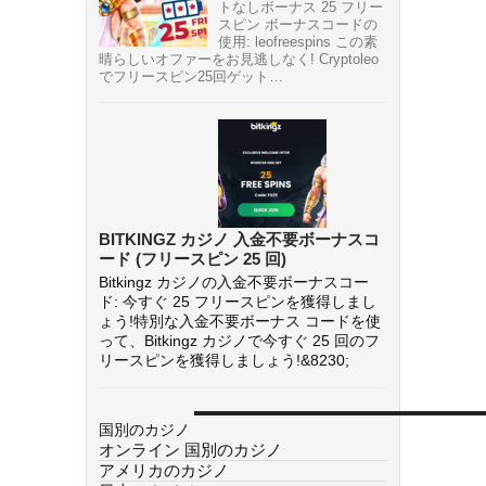
トなしボーナス 25 フリー
スピン ボーナスコードの
使用: leofreespins この素
晴らしいオファーをお見逃しなく! Cryptoleo
でフリースピン25回ゲット…
BITKINGZ カジノ 入金不要ボーナスコ
ード (フリースピン 25 回)
Bitkingz カジノの入金不要ボーナスコー
ド: 今すぐ 25 フリースピンを獲得しまし
ょう!特別な入金不要ボーナス コードを使
って、Bitkingz カジノで今すぐ 25 回のフ
リースピンを獲得しましょう!&8230;
国別のカジノ
オンライン 国別のカジノ
アメリカのカジノ