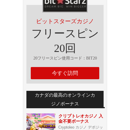
ビットスターズカジノ
フリースピン
20回
20フリースピン使用コード：BIT20
今すぐ訪問
カナダの最高のオンラインカ
ジノボーナス
クリプトレオカジノ 入
金不要ボーナス
Cryptoleo カジノ デポジッ