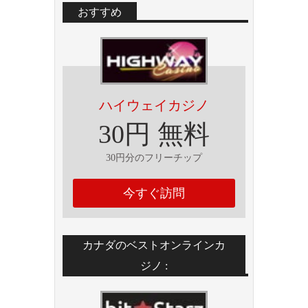
おすすめ
ハイウェイカジノ
30円 無料
30円分のフリーチップ
今すぐ訪問
カナダのベストオンラインカ
ジノ :