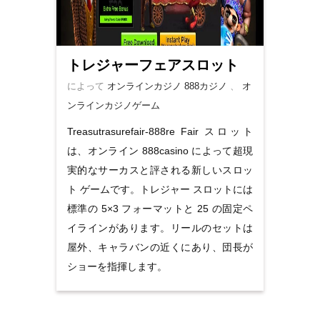
トレジャーフェアスロット
によって
オンラインカジノ
888カジノ
、
オ
ンラインカジノゲーム
Treasutrasurefair-888re Fair スロット
は、オンライン 888casino によって超現
実的なサーカスと評される新しいスロッ
ト ゲームです。トレジャー スロットには
標準の 5×3 フォーマットと 25 の固定ペ
イラインがあります。リールのセットは
屋外、キャラバンの近くにあり、団長が
ショーを指揮します。