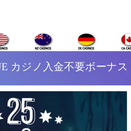
LUE カジノ入金不要ボーナス