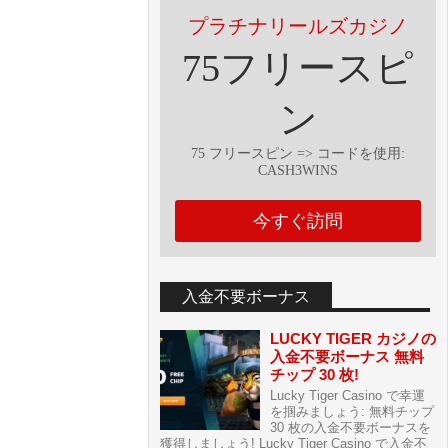
プラチナリールズカジノ
75フリースピ
ン
75 フリースピン => コー​​ドを使用:
CASH3WINS
今すぐ訪問
入金不要ボーナス
LUCKY TIGER カジノの
入金不要ボーナス 無料
チップ 30 枚!
Lucky Tiger Casino で幸運
を掴みましょう: 無料チップ
30 枚の入金不要ボーナスを
獲得しましょう! Lucky Tiger Casino で入金不