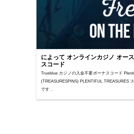
によって
オンラインカジノ
オー
スコード
Trueblue カジノの入金不要ボーナスコード Plent
(TREASURESPINS) PLENTIFUL TREASUR
です…